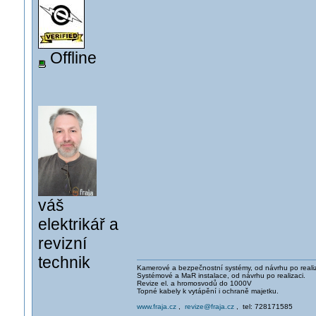
Offline
váš
elektrikář a
revizní
technik
Kamerové a bezpečnostní systémy, od návrhu po realiz
Systémové a MaR instalace, od návrhu po realizaci.
Revize el. a hromosvodů do 1000V
Topné kabely k vytápění i ochraně majetku.
www.fraja.cz
,
revize@fraja.cz
, tel: 728171585