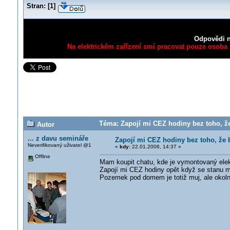
Stran:
[
1
]
Odpovědi n
Na elektrickém zařízení smí pracovat pouze osoba s
Téma: Zapojí mi CEZ hodiny bez toho, že
Autor
... z davu semináře
Zapojí mi CEZ hodiny bez toho, že 
Neverifikovaný uživatel @1
«
kdy:
22.01.2006, 14:37 »
Offline
Mam koupit chatu, kde je vymontovaný elek
Zapojí mi CEZ hodiny opět když se stanu m
Pozemek pod domem je totiž muj, ale okolní