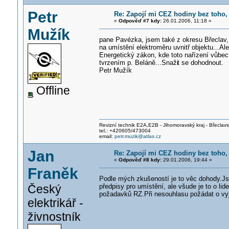
Petr
Re: Zapojí mi CEZ hodiny bez toho,
«
Odpověď #7 kdy:
26.01.2006, 11:18 »
Mužík
pane Pavézka, jsem také z okresu Břeclav,
na umístění elektroměru uvnitř objektu...A
Energetický zákon, kde toto nařízení vůbec
tvrzením p. Beláně...Snaži
t se dohodnout.
Petr Mužík
Offline
Revizní technik E2A,E2B - Jihomoravský kraj - Břeclav
tel.: +420605/473004
email:
petr.muzik@atlas.cz
Jan
Re: Zapojí mi CEZ hodiny bez toho,
«
Odpověď #8 kdy:
29.01.2006, 19:44 »
Franěk
Podle mých zkušeností je to věc dohody.Js
předpisy pro umístění, ale všude je to o lid
Český
požadavků RZ.Při nesouhlasu požádat o vyj
elektrikář -
živnostník