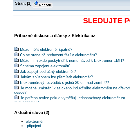
Stran:
[
1
]
SLEDUJTE 
Příbuzné diskuse a články z Elektrika.cz
Muze měřit elektroměr špatně?
Co se stane při přehození fází v elektroměru?
Môže mi niekdo poskytnúť k nemu návod k Elektromer EMH?
Schéma zapojení elektroměrů....
Jak zapojit podružný elektroměr?
Jakým způsobem lze přemístit elektroměr?
Elektroměrový rozváděč s jističi 20 cm nad zemí !??
Je možné umístění klasického indukčního elektroměru na dřevot
desce?
Je potřeba revize pokud vyměňuji jednosazbový elektroměr za
dvousazbový?
Existuje přenosný elektroměr?
Aktuální slova (2)
Poznáte niekto predplatené elektromery?
Lze použít JISTIČ BONEGA EV-6J před elektroměrem?
elektroměr
Proč jsou na elektroměru dva údaje proudu?
.připojení
Je elektroměr, který se točí chvíli ta a chvíli zpět špatný?