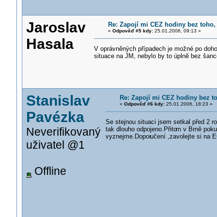
Jaroslav
Re: Zapojí mi CEZ hodiny bez toho,
«
Odpověď #5 kdy:
25.01.2006, 09:13 »
Hasala
V oprávněných případech je možné po dohod
situace na JM, nebylo by to úplně bez šanc
Stanislav
Re: Zapojí mi CEZ hodiny bez t
«
Odpověď #6 kdy:
25.01.2006, 18:23 »
Pavézka
Se stejnou situaci jsem setkal před 2 
tak dlouho odpojeno.Přito
m v Brně pokud
Neverifikovaný
vyznejme.Dopor
učení ,zavolejte si na 
uživatel @1
Offline