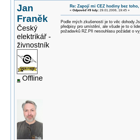
Jan
Re: Zapojí mi CEZ hodiny bez toho,
«
Odpověď #9 kdy:
29.01.2006, 19:45 »
Franěk
Podle mých zkušeností je to věc dohody.Js
předpisy pro umístění, ale všude je to o lid
Český
požadavků RZ.Při nesouhlasu požádat o vyjí
elektrikář -
živnostník
Offline