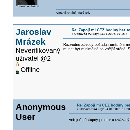
Chránič je chránič!
Chránič chrání - jistič jistí.
Jaroslav
Re: Zapojí mi CEZ hodiny bez t
«
Odpověď #3 kdy:
24.01.2006, 07:15 »
Mrázek
Rozvodné závody požadují umístění měře
muset být minimálně na vnější stěně. 
Neverifikovaný
uživatel @2
Offline
Anonymous
Re: Zapojí mi CEZ hodiny bez
«
Odpověď #4 kdy:
24.01.2006, 19:58
User
Veřejně přístupný prostor a uvázaný