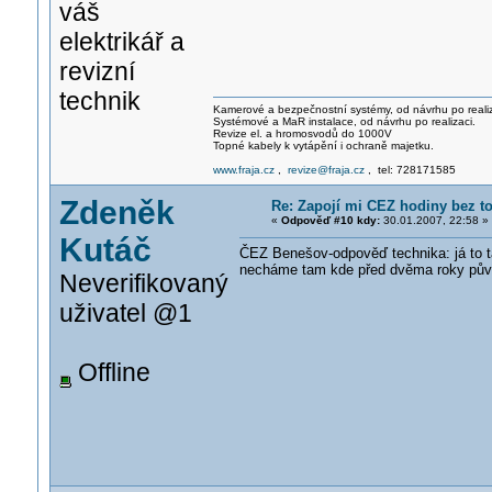
váš
elektrikář a
revizní
technik
Kamerové a bezpečnostní systémy, od návrhu po realiz
Systémové a MaR instalace, od návrhu po realizaci.
Revize el. a hromosvodů do 1000V
Topné kabely k vytápění i ochraně majetku.
www.fraja.cz
,
revize@fraja.cz
, tel: 728171585
Zdeněk
Re: Zapojí mi CEZ hodiny bez t
«
Odpověď #10 kdy:
30.01.2007, 22:58 »
Kutáč
ČEZ Benešov-odpověď technika: já to t
necháme tam kde před dvěma roky původn
Neverifikovaný
uživatel @1
Offline