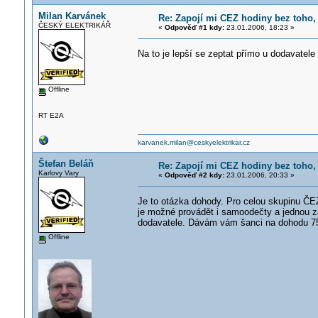
Milan Karvánek
Re: Zapojí mi CEZ hodiny bez toho,
ČESKÝ ELEKTRIKÁŘ
«
Odpověď #1 kdy:
23.01.2006, 18:23 »
Na to je lepší se zeptat přímo u dodavatele
Offline
RT E2A
karvanek.milan@ceskyelektrikar.cz
Štefan Beláň
Re: Zapojí mi CEZ hodiny bez toho,
Karlovy Vary
«
Odpověď #2 kdy:
23.01.2006, 20:33 »
Je to otázka dohody. Pro celou skupinu Č
je možné provádět i samoodečty a jednou z
dodavatele. Dávám vám šanci na dohodu 7
Offline