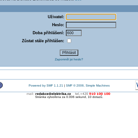
Uživatel:
Heslo:
Doba přihlášení:
Zůstat stále přihlášen:
Zapomněl jsi heslo?
Powered by SMF 1.1.21
|
SMF © 2006, Simple Machines
Stránka vytvořena za 0.006 sekund, 10 dotazů.