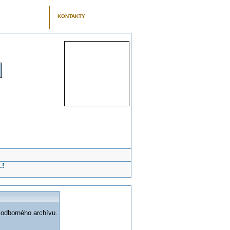
KONTAKTY
.!
 odborného archívu.