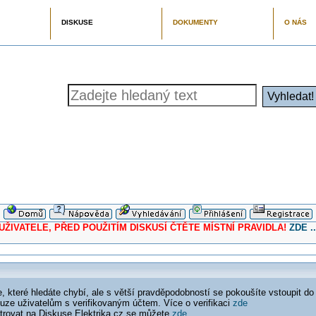
DISKUSE
DOKUMENTY
O NÁS
ELE, PŘED POUŽITÍM DISKUSÍ ČTĚTE MÍSTNÍ PRAVIDLA!
ZDE ..
 které hledáte chybí, ale s větší pravděpodobností se pokoušíte vstoupit do
ouze uživatelům s verifikovaným účtem. Více o verifikaci
zde
istrovat na Diskuse Elektrika.cz se můžete
zde