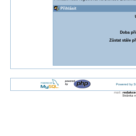
Přihlásit
Doba při
Zůstat stále p
Powered by S
Stránka v