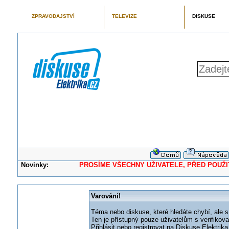
ZPRAVODAJSTVÍ
TELEVIZE
DISKUSE
Novinky:
PROSÍME VŠECHNY UŽIVATELE, PŘED POUŽITÍM 
Varování!
Téma nebo diskuse, které hledáte chybí, ale s
Ten je přístupný pouze uživatelům s verifikov
Přihlásit nebo registrovat na Diskuse Elektri