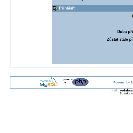
Přihlásit
Doba při
Zůstat stále p
Powered by S
Stránka v