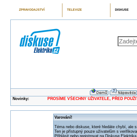
ZPRAVODAJSTVÍ
TELEVIZE
DISKUSE
Novinky:
PROSÍME VŠECHNY UŽIVATELE, PŘED POUŽITÍM 
Varování!
Téma nebo diskuse, které hledáte chybí, ale s
Ten je přístupný pouze uživatelům s verifikov
Přihlásit nebo registrovat na Diskuse Elektri