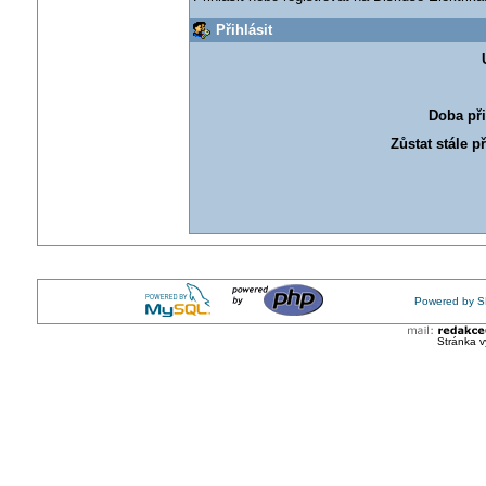
Přihlásit
Doba při
Zůstat stále p
Powered by S
Stránka v