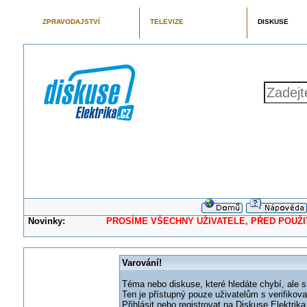
ZPRAVODAJSTVÍ
TELEVIZE
DISKUSE
Novinky:
PROSÍME VŠECHNY UŽIVATELE, PŘED POUŽITÍM 
Varování!
Téma nebo diskuse, které hledáte chybí, ale s
Ten je přístupný pouze uživatelům s verifikov
Přihlásit nebo registrovat na Diskuse Elektri