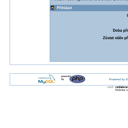
Přihlásit
Doba při
Zůstat stále p
Powered by S
Stránka v