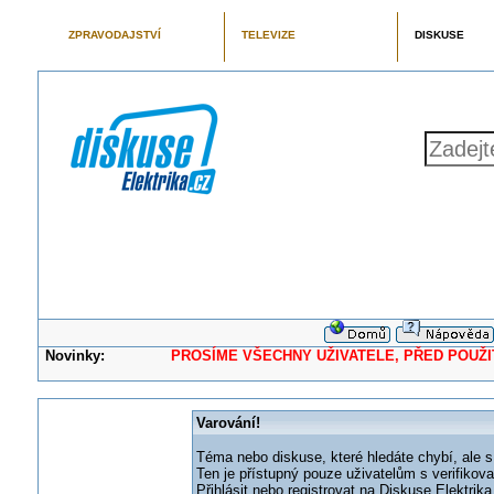
ZPRAVODAJSTVÍ
TELEVIZE
DISKUSE
Novinky:
PROSÍME VŠECHNY UŽIVATELE, PŘED POUŽITÍM 
Varování!
Téma nebo diskuse, které hledáte chybí, ale s
Ten je přístupný pouze uživatelům s verifikov
Přihlásit nebo registrovat na Diskuse Elektri