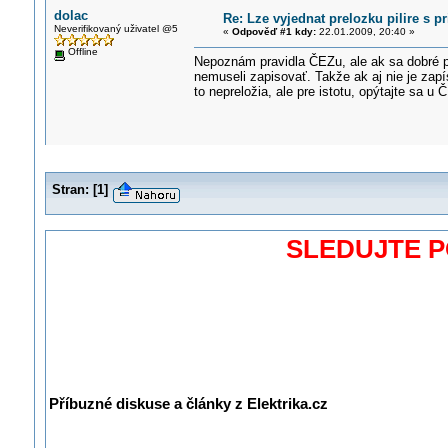
dolac
Re: Lze vyjednat prelozku pilire 
Neverifikovaný uživatel @5
«
Odpověď #1 kdy:
22.01.2009, 20:40 »
Offline
Nepoznám pravidla ČEZu, ale ak sa dobré 
nemuseli zapisovať. Takže ak aj nie je za
to nepreložia, ale pre istotu, opýtajte sa 
Stran:
[
1
]
SLEDUJTE 
Příbuzné diskuse a články z Elektrika.cz