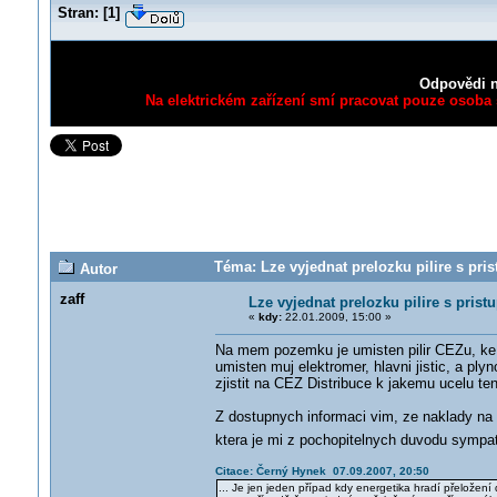
Stran:
[
1
]
Odpovědi n
Na elektrickém zařízení smí pracovat pouze osoba s
Téma: Lze vyjednat prelozku pilire s p
Autor
zaff
Lze vyjednat prelozku pilire s pr
«
kdy:
22.01.2009, 15:00 »
Na mem pozemku je umisten pilir CEZu, ke k
umisten muj elektromer, hlavni jistic, a pl
zjistit na CEZ Distribuce k jakemu ucelu ten
Z dostupnych informaci vim, ze naklady na p
ktera je mi z pochopitelnych duvodu symp
Citace: Černý Hynek 07.09.2007, 20:50
... Je jen jeden případ kdy energetika hradí přeložení d