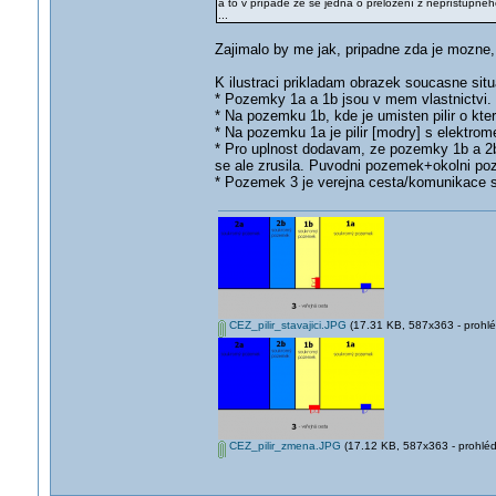
a to v případě že se jedná o přeložení z nepřístupnéh
...
Zajimalo by me jak, pripadne zda je mozne, 
K ilustraci prikladam obrazek soucasne situ
* Pozemky 1a a 1b jsou v mem vlastnictvi.
* Na pozemku 1b, kde je umisten pilir o kt
* Na pozemku 1a je pilir [modry] s elektro
* Pro uplnost dodavam, ze pozemky 1b a 2
se ale zrusila. Puvodni pozemek+okolni po
* Pozemek 3 je verejna cesta/komunikace s
CEZ_pilir_stavajici.JPG
(17.31 KB, 587x363 - prohlé
CEZ_pilir_zmena.JPG
(17.12 KB, 587x363 - prohléd