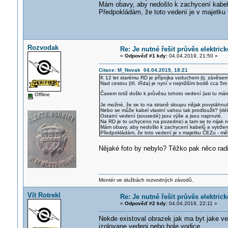
Mám obavy, aby nedošlo k zachycení kabelů
Předpokládám, že toto vedení je v majetku
Rozvodak
Re: Je nutné řešit průvěs elektric
«
Odpověď #1 kdy:
04.04.2019, 21:50 »
Citace: M_Novak 04.04.2019, 18:21
K 12 let starému RD je přípojka vzduchem (tj. závěsem)
Nad cestou (III. třída) je nyní v nejnižším bodě cca 5m
Časem totiž došlo k průvěsu tohoto vedení (asi tu mám
Offline
Je možné, že se to na straně sloupu nějak povytáhnu
Nebo se může kabel vlastní vahou tak prodloužit? (dé
Ostatní vedení (sousedé) jsou výše a jsou napnuté.
Na RD je to uchyceno na pozednici a tam se to nijak 
Mám obavy, aby nedošlo k zachycení kabelů a vytržení
Předpokládám, že toto vedení je v majetku ČEZu - mě
Nějaké foto by nebylo? Těžko pak něco radit
Montér ve službách rozvodných závodů.
Vít Rotrekl
Re: Je nutné řešit průvěs elektric
«
Odpověď #2 kdy:
04.04.2019, 22:11 »
Nekde existoval obrazek jak ma byt jake ved
izolovane vedeni nebo hole vodice.