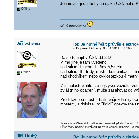
Jen nevim jestli to byla nejaka CSN nebo 
Offline
Mírně pokročilý RT
Jiří Schwarz
Re: Je nutné řešit průvěs elektric
«
Odpověď #3 kdy:
05.04.2019, 07:36 »
Dá se to najít v ČSN 33 3301
Mimo jiné je tam uvedeno:
nad silnicí I. nebo II. třídy 5,5metru
nad silnicí III. třídy, místní komunikací... 5
Offline
nad chodníkem nebo cyklostezkou 4 metry
V minulosti platilo, že nejvyšší vozidlo, v
zvláštního opatření, může zasahovat do vý
Představte si most s tratí, průjezdná výška
mostem, a dokázali to "řidiči" opakovaně ur
Jako tvrdá Chodská palice nemám rád přísloví o tom, ž
Příspěvky psané kurzívou berte s velkou rezervou a na
Jiří_Hrubý
Re: Je nutné řešit průvěs elektric