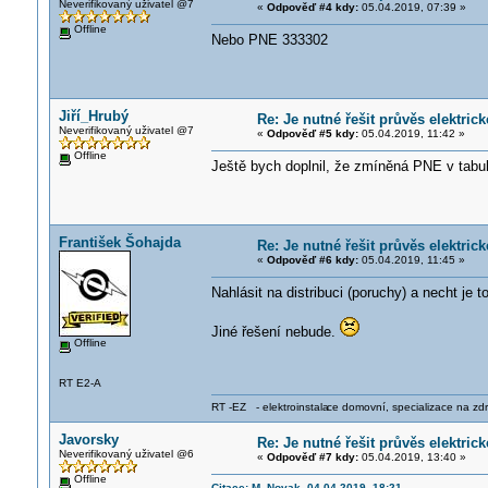
Neverifikovaný uživatel @7
«
Odpověď #4 kdy:
05.04.2019, 07:39 »
Offline
Nebo PNE 333302
Jiří_Hrubý
Re: Je nutné řešit průvěs elektric
Neverifikovaný uživatel @7
«
Odpověď #5 kdy:
05.04.2019, 11:42 »
Offline
Ještě bych doplnil, že zmíněná PNE v tabulc
František Šohajda
Re: Je nutné řešit průvěs elektric
«
Odpověď #6 kdy:
05.04.2019, 11:45 »
Nahlásit na distribuci (poruchy) a necht je to
Jiné řešení nebude.
Offline
RT E2-A
RT -EZ - elektroinstala
ce domovní, specializace na zdra
Javorsky
Re: Je nutné řešit průvěs elektric
Neverifikovaný uživatel @6
«
Odpověď #7 kdy:
05.04.2019, 13:40 »
Offline
Citace: M_Novak 04.04.2019, 18:21