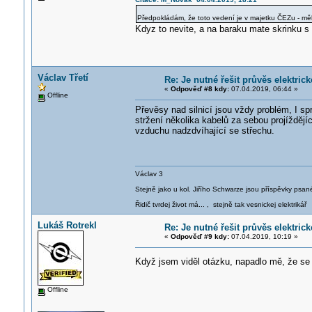
Předpokládám, že toto vedení je v majetku ČEZu - mě
Kdyz to nevite, a na baraku mate skrinku s p
Václav Třetí
Re: Je nutné řešit průvěs elektric
«
Odpověď #8 kdy:
07.04.2019, 06:44 »
Offline
Převěsy nad silnicí jsou vždy problém, I s
stržení několika kabelů za sebou projíždě
vzduchu nadzdvíhající se střechu.
Václav 3
Stejně jako u kol. Jiřího Schwarze jsou příspěvky psané
Řidič tvrdej život má... , stejně tak vesnickej elektrikář
Lukáš Rotrekl
Re: Je nutné řešit průvěs elektric
«
Odpověď #9 kdy:
07.04.2019, 10:19 »
Když jsem viděl otázku, napadlo mě, že se 
Offline