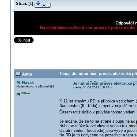
Stran:
[
1
]
Odpovědi n
Na elektrickém zařízení smí pracovat pouze osoba s
Téma: Je nutné řešit průvěs elektrické p
Autor
M_Novak
Je nutné řešit průvěs elektrické p
Neverifikovaný uživatel @1
«
kdy:
04.04.2019, 18:21 »
Offline
K 12 let starému RD je přípojka vzduchem (t
Nad cestou (III. třída) je nyní v nejnižším
Časem totiž došlo k průvěsu tohoto vedení 
Je možné, že se to na straně sloupu nějak
Nebo se může kabel vlastní vahou tak prodl
Ostatní vedení (sousedé) jsou výše a jsou 
Na RD je to uchyceno na pozednici a tam se