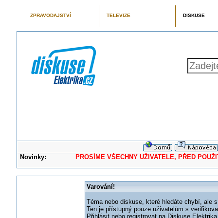
ZPRAVODAJSTVÍ
TELEVIZE
DISKUSE
Novinky:
PROSÍME VŠECHNY UŽIVATELE, PŘED POUŽITÍM 
Varování!
Téma nebo diskuse, které hledáte chybí, ale s
Ten je přístupný pouze uživatelům s verifikov
Přihlásit nebo registrovat na Diskuse Elektri