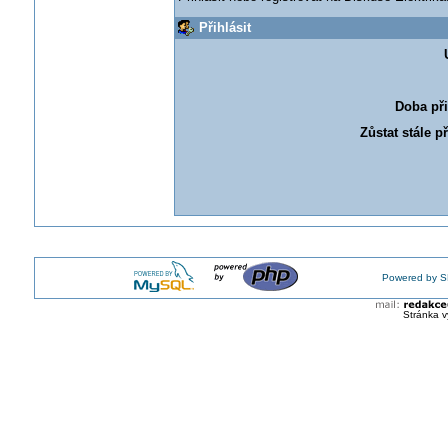
Přihlásit
Doba při
Zůstat stále p
Powered by S
Stránka v