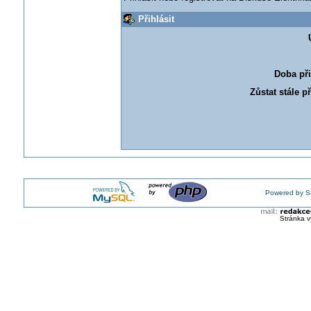
Přihlásit
Doba při
Zůstat stále p
Powered by S
Stránka v