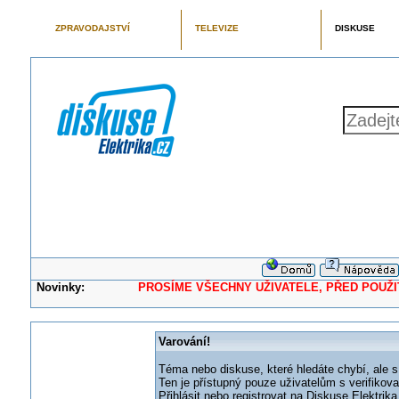
ZPRAVODAJSTVÍ
TELEVIZE
DISKUSE
Novinky:
PROSÍME VŠECHNY UŽIVATELE, PŘED POUŽITÍM 
Varování!
Téma nebo diskuse, které hledáte chybí, ale s
Ten je přístupný pouze uživatelům s verifikov
Přihlásit nebo registrovat na Diskuse Elektri