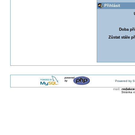
Přihlásit
Doba při
Zůstat stále p
Powered by S
Stránka v