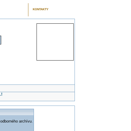
KONTAKTY
.!
 odborného archívu.