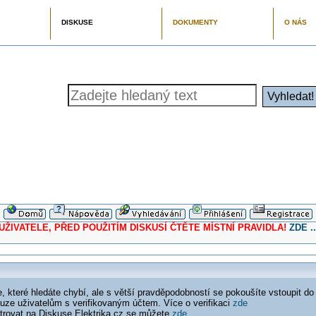
DISKUSE
DOKUMENTY
O NÁS
ELE, PŘED POUŽITÍM DISKUSÍ ČTĚTE MÍSTNÍ PRAVIDLA!
ZDE ..
 které hledáte chybí, ale s větší pravděpodobností se pokoušíte vstoupit do
ouze uživatelům s verifikovaným účtem. Více o verifikaci
zde
istrovat na Diskuse Elektrika.cz se můžete
zde