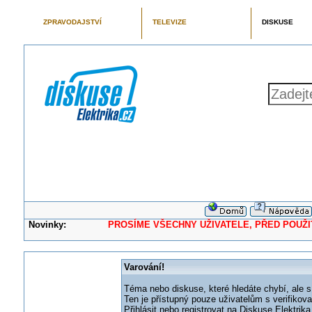
ZPRAVODAJSTVÍ
TELEVIZE
DISKUSE
Novinky:
PROSÍME VŠECHNY UŽIVATELE, PŘED POUŽITÍM 
Varování!
Téma nebo diskuse, které hledáte chybí, ale s
Ten je přístupný pouze uživatelům s verifikov
Přihlásit nebo registrovat na Diskuse Elektri