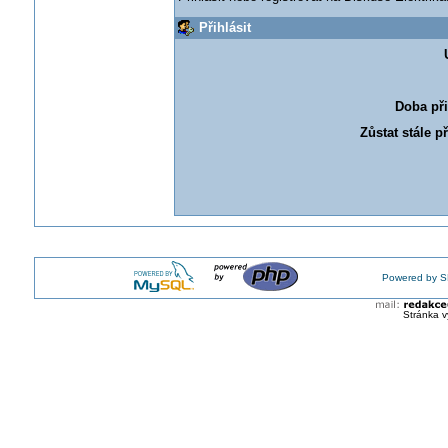
Přihlásit
Doba při
Zůstat stále p
Powered by S
Stránka v