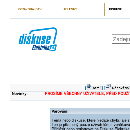
ZPRAVODAJSTVÍ
TELEVIZE
DISKUSE
Novinky:
PROSÍME VŠECHNY UŽIVATELE, PŘED POUŽITÍM 
Varování!
Téma nebo diskuse, které hledáte chybí, ale s
Ten je přístupný pouze uživatelům s verifikov
Přihlásit nebo registrovat na Diskuse Elektri