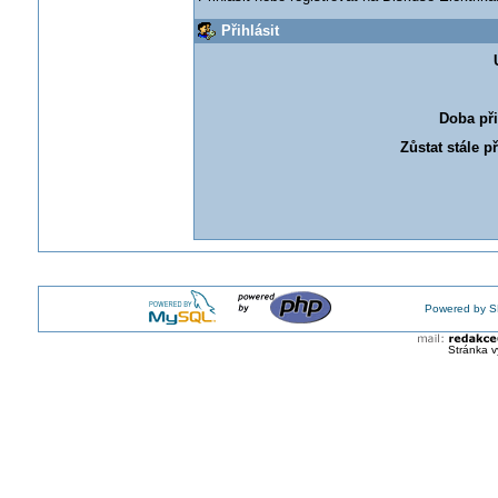
Přihlásit
Doba při
Zůstat stále p
Powered by S
Stránka v