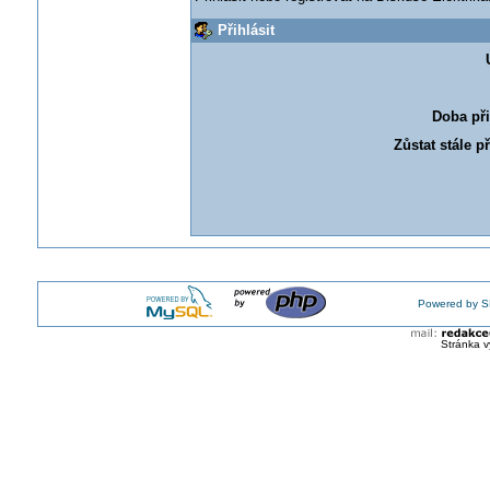
Přihlásit
Doba při
Zůstat stále p
Powered by S
Stránka v