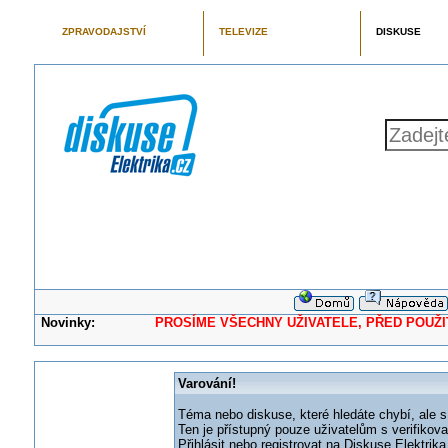
ZPRAVODAJSTVÍ
TELEVIZE
DISKUSE
Novinky:
PROSÍME VŠECHNY UŽIVATELE, PŘED POUŽITÍM 
Varování!
Téma nebo diskuse, které hledáte chybí, ale s
Ten je přístupný pouze uživatelům s verifikov
Přihlásit nebo registrovat na Diskuse Elektri