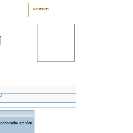
KONTAKTY
.!
 odborného archívu.