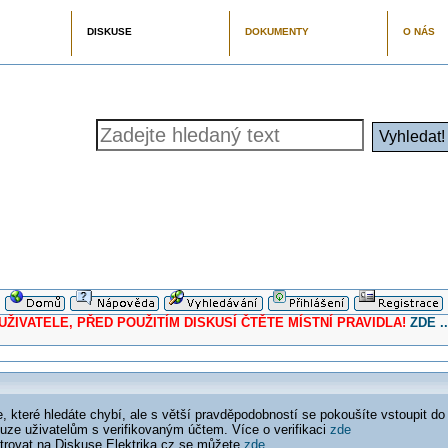
DISKUSE
DOKUMENTY
O NÁS
ELE, PŘED POUŽITÍM DISKUSÍ ČTĚTE MÍSTNÍ PRAVIDLA!
ZDE ..
 které hledáte chybí, ale s větší pravděpodobností se pokoušíte vstoupit do
ouze uživatelům s verifikovaným účtem. Více o verifikaci
zde
istrovat na Diskuse Elektrika.cz se můžete
zde