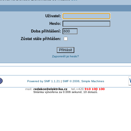
Uživatel:
Heslo:
Doba přihlášení:
Zůstat stále přihlášen:
Zapomněl jsi heslo?
Powered by SMF 1.1.21
|
SMF © 2006, Simple Machines
Stránka vytvořena za 0.006 sekund, 10 dotazů.