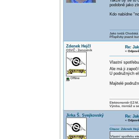
Takže by se to d
podobně jako ztr
Kdo nabídne "nov
Jako tvrdá Chodská p
Příspěvky psané kur
Zdenek Hejčl
Re: Jak
OSVČ - živnostník
«
Odpově
Vlastní spotřebu
Ale má ji započ
U podružných ele
Offline
Majitelé podruž
Elektromontér EZ-M
Výroba, montáž a se
Jirka Š. Svejkovský
Re: Jak
«
Odpově
Citace: Zdenek Hej
Vlastní spotřebu ele