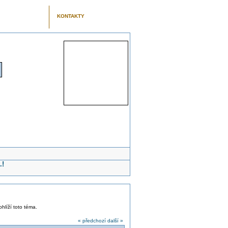
KONTAKTY
.!
ohlíží toto téma.
« předchozí
další »