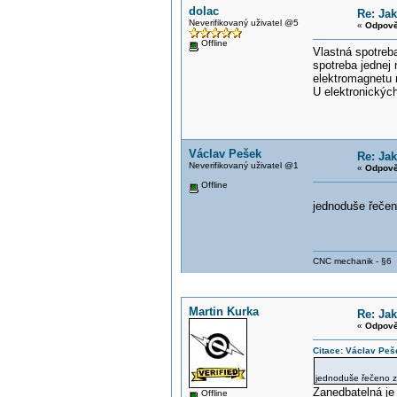
dolac
Re: Jak
Neverifikovaný uživatel @5
«
Odpově
Offline
Vlastná spotreb
spotreba jednej 
elektromagnetu n
U elektronických
Václav Pešek
Re: Jak
Neverifikovaný uživatel @1
«
Odpově
Offline
jednoduše řeče
CNC mechanik - §6
Martin Kurka
Re: Jak
«
Odpově
Citace: Václav Peš
jednoduše řečeno 
Zanedbatelná je
Offline