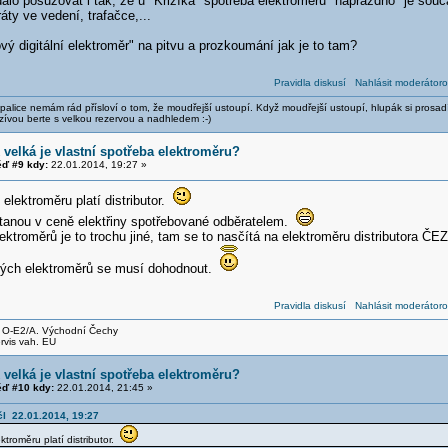
alo posuzovat i tak, že u "Křižíka" spotřeba elektroměru "naprázdno" je souč
áty ve vedení, trafačce,...
ý digitální elektroměr" na pitvu a prozkoumání jak je to tam?
Pravidla diskusí
Nahlásit moderátoro
alice nemám rád přísloví o tom, že moudřejší ustoupí. Když moudřejší ustoupí, hlupák si prosad
zívou berte s velkou rezervou a nadhledem :-)
 velká je vlastní spotřeba elektroměru?
ď #9 kdy:
22.01.2014, 19:27 »
 elektroměru platí distributor.
ítanou v ceně elektřiny spotřebované odběratelem.
ktroměrů je to trochu jiné, tam se to nasčítá na elektroměru distributora ČEZ 
ných elektroměrů se musí dohodnout.
Pravidla diskusí
Nahlásit moderátoro
, O-E2/A. Východní Čechy
rvis vah. EU
 velká je vlastní spotřeba elektroměru?
ď #10 kdy:
22.01.2014, 21:45 »
čl 22.01.2014, 19:27
ktroměru platí distributor.