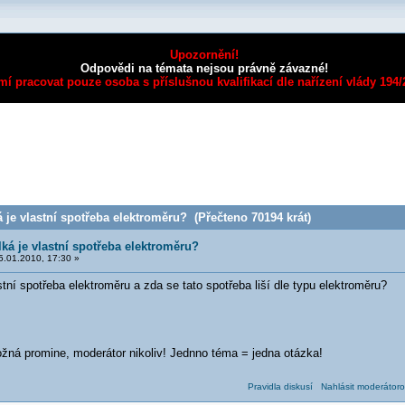
Upozornění!
Odpovědi na témata nejsou právně závazné!
mí pracovat pouze osoba s příslušnou kvalifikací dle nařízení vlády 194
 je vlastní spotřeba elektroměru? (Přečteno 70194 krát)
lká je vlastní spotřeba elektroměru?
.01.2010, 17:30 »
stní spotřeba elektroměru a zda se tato spotřeba liší dle typu elektroměru?
ná promine, moderátor nikoliv! Jednno téma = jedna otázka!
Pravidla diskusí
Nahlásit moderátoro