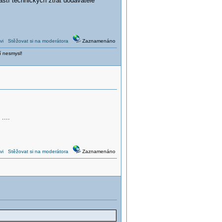
ástí technických ztrát dodavatele
vi
Stěžovat si na moderátora
Zaznamenáno
í nesmysl!
....
vi
Stěžovat si na moderátora
Zaznamenáno