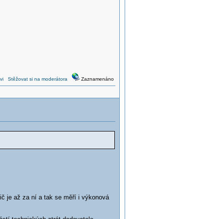
vi
Stěžovat si na moderátora
Zaznamenáno
č je až za ní a tak se měří i výkonová