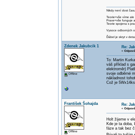
Nikdy není dost času
Teorie=vše víme ale
Praxe=vše funguje 
Teorie spojena s pra
Vysoce odborných om
Ďábel je skryt v detai
Zdenek Jakubcik 1
Re: Jak
«
Odpově
To: Martin Kurk
váš příklad s ga
elektroměr) Pla
svoje odběrné m
Offline
nákladnost tohot
Což je 5Wx14k
František Šohajda
Re: Jak
«
Odpově
Holt žijeme v el
Kde je ta doba, 
fáze a tak bez č
Offline
Bývali to tuším 