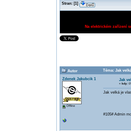
Stran:
[
1
]
Na elektrickém zařízení s
Téma: Jak velká
Autor
Zdenek Jakubcik 1
Jak ve
«
kdy:
05
Jak velká je vla
Offline
#105# Admin mož