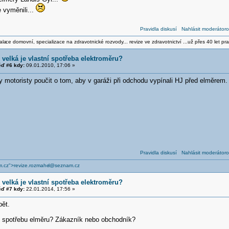
 vyměnili...
Pravidla diskusí
Nahlásit moderátoro
ala
ce domovní, specializace na zdravotnické rozvody... revize ve zdravotnictví ...už přes 40 let pra
 velká je vlastní spotřeba elektroměru?
ď #6 kdy:
09.01.2010, 17:06 »
y motoristy poučit o tom, aby v garáži při odchodu vypínali HJ před elměrem
Pravidla diskusí
Nahlásit moderátoro
.cz">revize.rozmahe
l@seznam.cz
 velká je vlastní spotřeba elektroměru?
ď #7 kdy:
22.01.2014, 17:56 »
ět.
ní spotřebu elměru? Zákazník nebo obchodník?