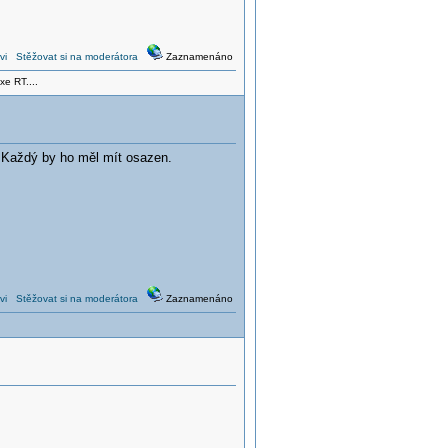
vi
Stěžovat si na moderátora
Zaznamenáno
xe RT....
. Každý by ho měl mít osazen.
vi
Stěžovat si na moderátora
Zaznamenáno