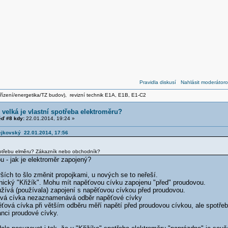
Pravidla diskusí
Nahlásit moderátoro
zařízení/energetika/TZ budov), revizní technik E1A, E1B, E1-C2
 velká je vlastní spotřeba elektroměru?
ď #8 kdy:
22.01.2014, 19:24 »
vejkovský 22.01.2014, 17:56
spotřebu elměru? Zákazník nebo obchodník?
 - jak je elektroměr zapojený?
ších to šlo změnit propojkami, u nových se to neřeší.
ický "Křižík". Mohu mít napěťovou cívku zapojenu "před" proudovou.
užívá (používala) zapojení s napěťovou cívkou před proudovou.
ová cívka nezaznamenává odběr napěťové cívky
ová cívka při větším odběru měří napětí před proudovou cívkou, ale spotřebi
anci proudové cívky.