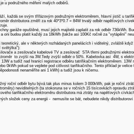
je u podružného měření malých odběrů.
ží, každá se svým třífázovým podružným elektroměrem, hlavní jistič u tarifik
troměr distributora změří za rok 40*3*0.7 = 84W trvalý odběr napěťových cívek,
ruje.
chny garáže opuštěné, musí jejich majitelé zaplatit za rok odběr 736kWh. Bud
 a oni budou platit každý za 18kWh (takže asi 100Kč ročně za "vytápění" neu
u teoretický, ale v některých rozhádaných panelácích i viditelný, zvláště když 
í světýlka"):
ilovače a zesilovače kabelové TV a zesilovač STA třemi podružnými elektro
ktroměr to zvýší na 3W.Tedy zvýší odběr o 50%. Kabelovka asi 4W, s elektr
13W a tudíž nad hranicí registrace odběru tatrifikačním elektroměrem. 13W
o 0kWh pokud se vejdete pod citlivost tarifikačního. Tento příklad je velice
děpodonost
í nenaměříte ani 1 kWh) a tudíž jsou k ničemu.
ný roční odběr bytu bývá tak plus minus kolem 3 000kWh, pak je roční ztrá
roměry) neviditelných (ta stokoruna se v ročních 15 tisícovkách opravdu ztrá
ového tarifikačního elektroměru distributora má ztráty na napěťových cívkách
ých složek ceny za energii - nemusíte se bát, nebudete nikdy distributorovi