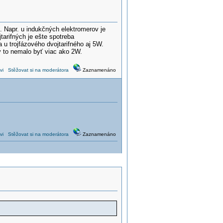
. Napr. u indukčných elektromerov je
arifných je ešte spotreba
u trojfázového dvojtarifného aj 5W.
by to nemalo byť viac ako 2W.
vi
Stěžovat si na moderátora
Zaznamenáno
vi
Stěžovat si na moderátora
Zaznamenáno