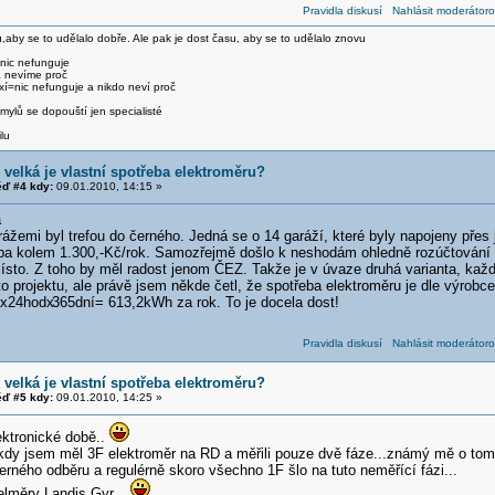
Pravidla diskusí
Nahlásit moderátoro
,aby se to udělalo dobře. Ale pak je dost času, aby se to udělalo znovu
 nic nefunguje
a nevíme proč
xí=nic nefunguje a nikdo neví proč
ylů se dopouští jen specialisté
lu
 velká je vlastní spotřeba elektroměru?
ď #4 kdy:
09.01.2010, 14:15 »
a
rážemi byl trefou do černého. Jedná se o 14 garáží, které byly napojeny přes
tba kolem 1.300,-Kč/rok. Samozřejmě došlo k neshodám ohledně rozúčtování 
ísto. Z toho by měl radost jenom ČEZ. Takže je v úvaze druhá varianta, kaž
o projektu, ale právě jsem někde četl, že spotřeba elektroměru je dle výrob
sx24hodx
365dní= 613,2kWh za rok. To je docela dost!
Pravidla diskusí
Nahlásit moderátoro
 velká je vlastní spotřeba elektroměru?
ď #5 kdy:
09.01.2010, 14:25 »
ektronické době..
kdy jsem měl 3F elektroměr na RD a měřili pouze dvě fáze...známý mě o tom ř
erného odběru a regulérně skoro všechno 1F šlo na tuto neměřící fázi...
elměry Landis Gyr...