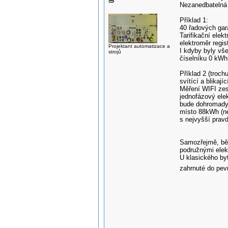
Nezanedbatelná 
Příklad 1:
40 řadových gará
Tarifikační elek
elektroměr regist
Projektant automatizace a
I kdyby byly vše
strojů
číselníku 0 kWh
Příklad 2 (troch
svítící a blikajíc
Měření WIFI zes
jednofázový ele
bude dohromady 
místo 88kWh (neb
s nejvyšší prav
Samozřejmě, běž
podružnými elekt
U klasického byt
zahrnuté do pevn