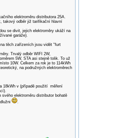
ačního elektroměru distributora 25A.
 takový odběr již tarifikační hlavní
ou se divit, jejich elektroměry ukáží na
žívané garáže).
na těch zařízeních jsou vidět "furt
měry. Trvalý odběr WIFI 2W,
oměrem 5W, STA asi stejně tolik. To už
 místo 10W. Celkem za rok je to 114kWh
 teoretický, na podružných elektroměrech
ta 18kWh v (případě použití měření
cí).
 svého elektroměru distributor bohatě
 dlužni
.