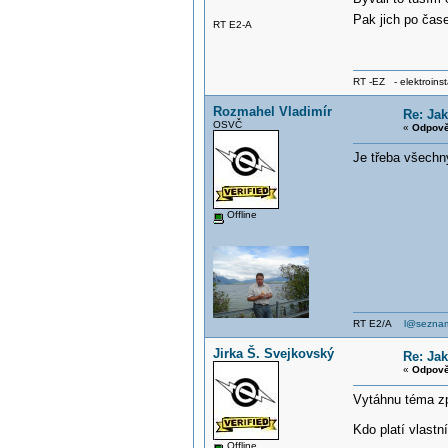
Pak jich po čase
RT E2-A
RT -EZ - elektroinst
Rozmahel Vladimír
Re: Jak
OSVČ
«
Odpově
Je třeba všechn
Offline
RT E2/A
l@seznam
Jirka Š. Svejkovský
Re: Jak
«
Odpově
Vytáhnu téma zp
Kdo platí vlast
Offline