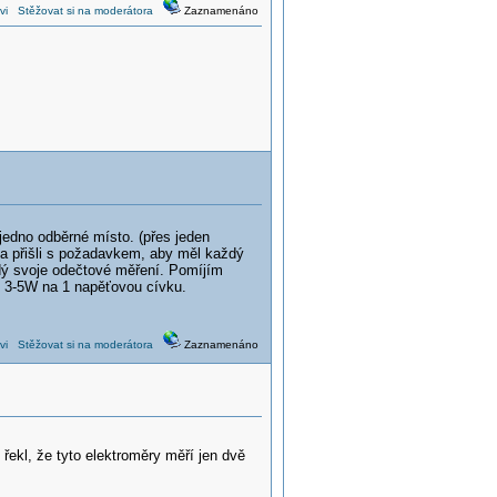
vi
Stěžovat si na moderátora
Zaznamenáno
 jedno odběrné místo. (přes jeden
a přišli s požadavkem, aby měl každý
dý svoje odečtové měření. Pomíjím
ce 3-5W na 1 napěťovou cívku.
vi
Stěžovat si na moderátora
Zaznamenáno
ekl, že tyto elektroměry měří jen dvě