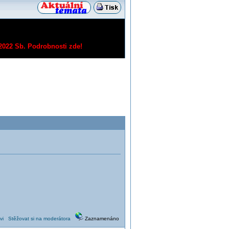
/2022 Sb.
Podrobnosti zde!
vi
Stěžovat si na moderátora
Zaznamenáno