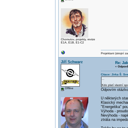
Chomutov, projekty, revize
E1A, E1B, E1-C2
Projektant (strojní 
Jiří Schwarz
Re: Jak
«
Odpově
Citace: Jirka Š. S
...
Kdo platí vlastní 
Offline
Odpovím otázkou
U některých star
Klasický mechan
"Energetika" po
Výhoda - proud
Nevýhoda - napěť
ztráta na imped