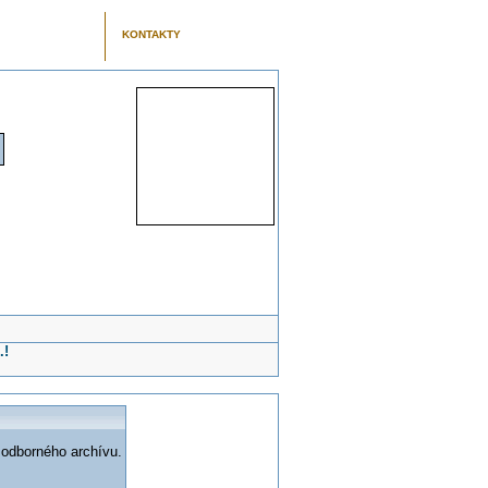
KONTAKTY
.!
 odborného archívu.