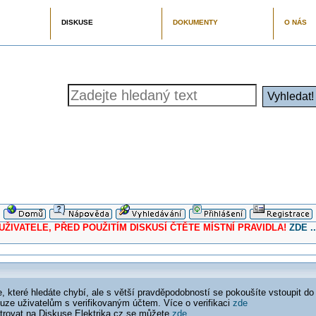
DISKUSE
DOKUMENTY
O NÁS
ELE, PŘED POUŽITÍM DISKUSÍ ČTĚTE MÍSTNÍ PRAVIDLA!
ZDE ..
 které hledáte chybí, ale s větší pravděpodobností se pokoušíte vstoupit do
ouze uživatelům s verifikovaným účtem. Více o verifikaci
zde
istrovat na Diskuse Elektrika.cz se můžete
zde