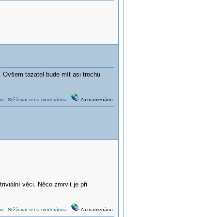
 Ovšem tazatel bude mít asi trochu
vi
Stěžovat si na moderátora
Zaznamenáno
iviální věci. Něco zmrvit je při
vi
Stěžovat si na moderátora
Zaznamenáno