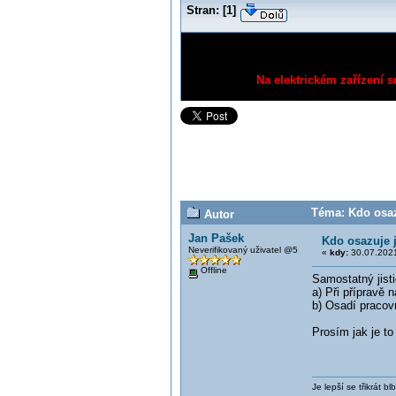
Stran:
[
1
]
Na elektrickém zařízení s
Téma: Kdo osaz
Autor
Jan Pašek
Kdo osazuje 
Neverifikovaný uživatel @5
«
kdy:
30.07.2021
Offline
Samostatný jist
a) Při přípravě
b) Osadí pracov
Prosím jak je to
Je lepší se třikrát 