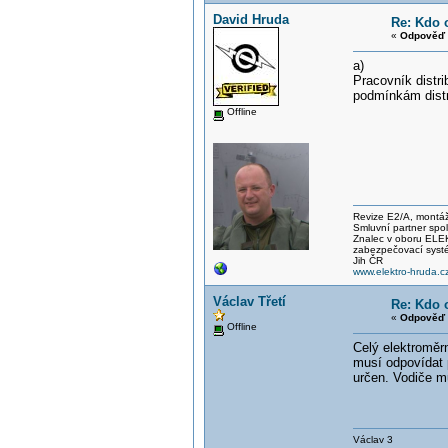
David Hruda
Re: Kdo 
«
Odpověď 
a)
Pracovník distri
podmínkám distri
Offline
Revize E2/A, montáže
Smluvní partner spo
Znalec v oboru E
zabezpečovací systé
Jih ČR
www.elektro-hruda.c
Václav Třetí
Re: Kdo 
«
Odpověď 
Offline
Celý elektroměr
musí odpovídat 
určen. Vodiče m
Václav 3