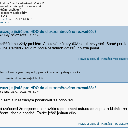
el. zařízení v objektech tř. A + B
stavba, průmysl, zdravotnictví
ělého osvětlení
 bleskem a přepětím
, E2B
h.cz/
mob. 721 141 602
any.cz
osazuje jistič pro HDO do elektroměrového rozvaděče?
#4 kdy:
30.07.2021, 12:02 »
aděčů jsou vždy problém. A nulové můstky 63A se už nevyrábí. Samé potíže.
 jiné starosti - soudím podle ostatních dotazů, co zde podal.
Pravidla diskusí
Nahlásit moderátoro
iřího Schwarze jsou příspěvky psané kurzivou myšleny ironicky.
.. , stejně tak vesnickej elektrikář
osazuje jistič pro HDO do elektroměrového rozvaděče?
#5 kdy:
31.07.2021, 08:21 »
o všem zúčastněným podekovat za odpovědi.
i uvědomil že nejsem mistr světa a proto není ostuda se zeptat a klidně i na tr
omí docela snadné. Takže ještě jednou díky!
Pravidla diskusí
Nahlásit moderátoro