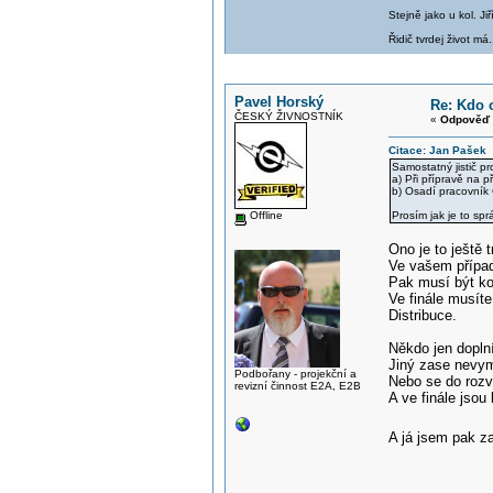
Stejně jako u kol. J
Řidič tvrdej život má.
Pavel Horský
Re: Kdo 
ČESKÝ ŽIVNOSTNÍK
«
Odpověď 
Citace: Jan Pašek 
Samostatný jistič p
a) Při přípravě na
b) Osadí pracovník 
Offline
Prosím jak je to sp
Ono je to ještě t
Ve vašem případ
Pak musí být ko
Ve finále musít
Distribuce.
Někdo jen dopln
Jiný zase nevymě
Podbořany - projekční a
Nebo se do rozv
revizní činnost E2A, E2B
A ve finále jsou
A já jsem pak z