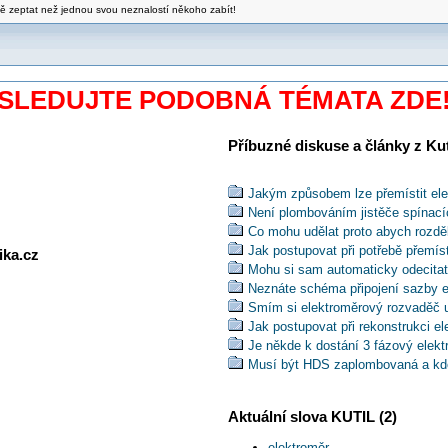
blbě zeptat než jednou svou neznalostí někoho zabít!
SLEDUJTE PODOBNÁ TÉMATA ZDE
Příbuzné diskuse a články z Kuti
Jakým způsobem lze přemístit el
Není plombováním jistěče spínac
Co mohu udělat proto abych rozdě
Jak postupovat při potřebě přemís
ika.cz
Mohu si sam automaticky odecitat
Neznáte schéma připojení sazby 
Smím si elektroměrový rozvaděč
Jak postupovat při rekonstrukci 
Je někde k dostání 3 fázový elek
Musí být HDS zaplombovaná a kdo
Lze použít třífázový elektroměr n
Jak zkontrolovat elektroměr, jestl
Aktuální slova KUTIL (2)
Lze kombinovat analogový a digitá
Je možné, že po připojení křemík
elektroměr