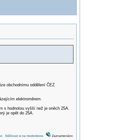
revize obchodnímu oddělení ČEZ
házejícím elektroměrem.
rem s hodnotou vyšší než je oněch 25A.
erý je opět do 25A.
vi
Stěžovat si na moderátora
Zaznamenáno