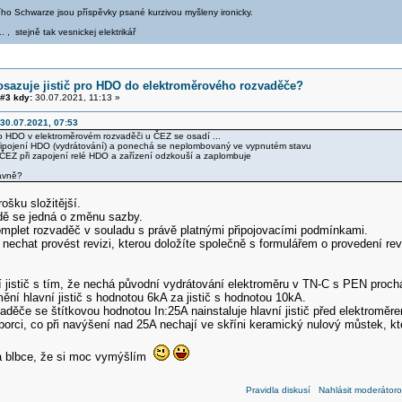
iřího Schwarze jsou příspěvky psané kurzivou myšleny ironicky.
.. , stejně tak vesnickej elektrikář
osazuje jistič pro HDO do elektroměrového rozvaděče?
#3 kdy:
30.07.2021, 11:13 »
30.07.2021, 07:53
ro HDO v elektroměrovém rozvaděči u ČEZ se osadí ...
 připojení HDO (vydrátování) a ponechá se neplombovaný ve vypnutém stavu
ČEZ při zapojení relé HDO a zařízení odzkouší a zaplombuje
rávně?
rošku složitější.
ě se jedná o změnu sazby.
mplet rozvaděč v souladu s právě platnými připojovacími podmínkami.
e nechat provést revizi, kterou doložíte společně s formulářem o provedení 
í jistič s tím, že nechá původní vydrátování elektroměru v TN-C s PEN proc
ní hlavní jistič s hodnotou 6kA za jistič s hodnotou 10kA.
aděče se štítkovou hodnotou In:25A nainstaluje hlavní jistič před elektromě
 borci, co při navýšení nad 25A nechají ve skříni keramický nulový můstek, kt
a blbce, že si moc vymýšlím
Pravidla diskusí
Nahlásit moderátoro