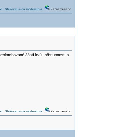
vi
Stěžovat si na moderátora
Zaznamenáno
 neblombované části kvůli přístupnosti a
vi
Stěžovat si na moderátora
Zaznamenáno