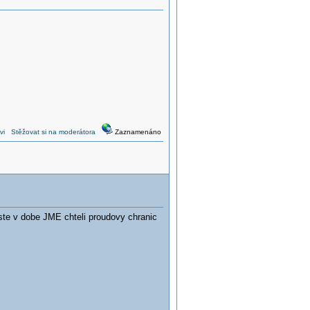
vi
Stěžovat si na moderátora
Zaznamenáno
te v dobe JME chteli proudovy chranic