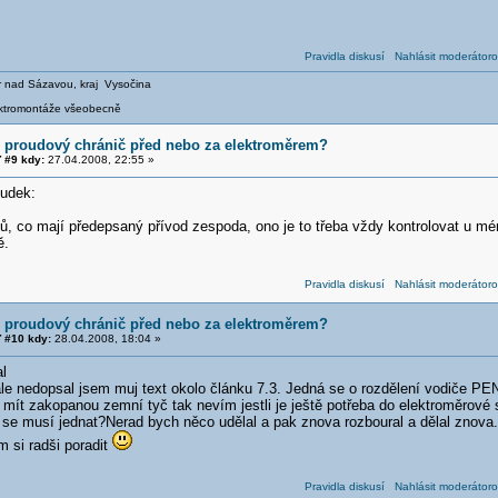
Pravidla diskusí
Nahlásit moderátoro
ár nad Sázavou, kraj Vysočina
ektromontáže všeobecně
í proudový chránič před nebo za elektroměrem?
 #9 kdy:
27.04.2008, 22:55 »
Dudek:
ičů, co mají předepsaný přívod zespoda, ono je to třeba vždy kontrolovat u m
ě.
Pravidla diskusí
Nahlásit moderátoro
í proudový chránič před nebo za elektroměrem?
 #10 kdy:
28.04.2008, 18:04 »
l
e nedopsal jsem muj text okolo článku 7.3. Jedná se o rozdělení vodiče PE
 mít zakopanou zemní tyč tak nevím jestli je ještě potřeba do elektroměrové
z se musí jednat?Nerad bych něco udělal a pak znova rozboural a dělal znova
m si radši poradit
Pravidla diskusí
Nahlásit moderátoro