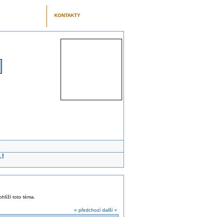
KONTAKTY
.!
ohlíží toto téma.
« předchozí
další »