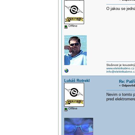
O jakou se jedn
Offline
Slušnost je kouzelný
www.elektrikab
rno.cz
info@elektrikabrno.c
Lukáš Rotrekl
Re: Patř
«
Odpověď
Nevim o tomto p
pred elektromere
Offline