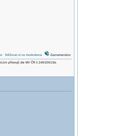
vi
Stěžovat si na moderátora
Zaznamenáno
sících přístrojů dle MV ČR č.246/2001Sb.