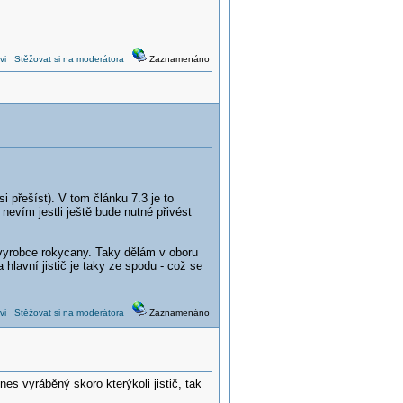
vi
Stěžovat si na moderátora
Zaznamenáno
přešíst). V tom článku 7.3 je to
evím jestli ještě bude nutné přivést
 ,vyrobce rokycany. Taky dělám v oboru
hlavní jistič je taky ze spodu - což se
vi
Stěžovat si na moderátora
Zaznamenáno
es vyráběný skoro kterýkoli jistič, tak