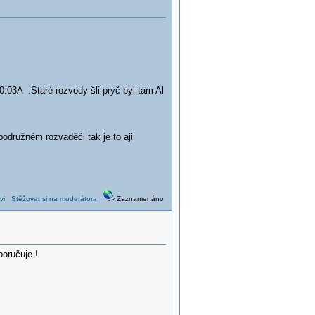
0.03A .Staré rozvody šli pryč byl tam Al
odružném rozvaděči tak je to aji
vi
Stěžovat si na moderátora
Zaznamenáno
poručuje !