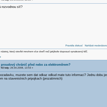
á rozvodnou síť?
Pravidla diskusí
Nahlásit moderátoro
 nástroj, který otevřel mnohem více dveří než jakýkoliv doposud vynalezený klíč.
z
í proudový chránič před nebo za elektroměrem?
 #2 kdy:
26.04.2008, 13:53 »
ozadavku, muzete sem dat odkaz odkud mate tuto informaci? Jednu dobu jes
m na stavenistnich pripojkach (prozatimnich)