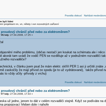
Pravidla diskusí
Nahlásit moderátoro
m byli lidmi
otní projektant nn, vn, někdy i vvn rozvodných zařízení
í proudový chránič před nebo za elektroměrem?
 #6 kdy:
27.04.2008, 17:25 »
žal
jasnění mého problému, (občas nestačí jen koukat na schémata ale i něco si 
ě akorát tam uvádí že vodič PEN se rozděluje až v podružném rozvaděči tak n
ružného rozvaděče?
echnická, v článku jsem psal že mám elektr. skříň PER 1 asi ji určitě znáte
 mě zaskočily že mají přívod ze spodu (je to už vydrátované), takže přívod na 
ás to vždy učily -přívody z vrchu)
Pravidla diskusí
Nahlásit moderátoro
í proudový chránič před nebo za elektroměrem?
 #7 kdy:
27.04.2008, 17:43 »
dneska už jedno, jenom to dát v celém rozvaděči stejně. Když se podíváte na dn
 na propojovací hřeben dole i nahoře