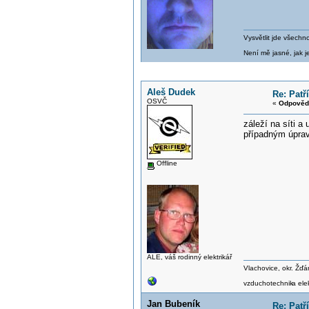
Vysvětlit jde všechn
Není mě jasné, jak je
Aleš Dudek
Re: Patř
OSVČ
«
Odpověď
záleží na síti a
případným úpra
Offline
ALE, váš rodinný elektrikář
Vlachovice, okr. Žď
vzduchotechnik
a el
Jan Bubeník
Re: Patř