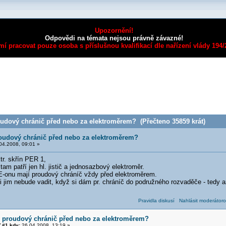
Upozornění!
Odpovědi na témata nejsou právně závazné!
mí pracovat pouze osoba s příslušnou kvalifikací dle nařízení vlády 194
oudový chránič před nebo za elektroměrem? (Přečteno 35859 krát)
roudový chránič před nebo za elektroměrem?
04.2008, 09:01 »
tr. skřín PER 1,
am patří jen hl. jistič a jednosazbový elektroměr.
-onu mají proudový chráníč vždy před elektroměrem.
i jim nebude vadit, když si dám pr. chráníč do podružného rozvaděče - tedy 
Pravidla diskusí
Nahlásit moderátoro
í proudový chránič před nebo za elektroměrem?
 #1 kdy:
26.04.2008, 13:19 »