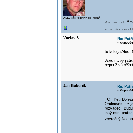
ALE, váš rodinný elektrikář
Vlachovice, okr. Žď
vzduchotechnik
a el
Václav 3
Re: Patř
«
Odpověď
to kolega Aleš 
Jsou i typy jist
nepoužívá běžn
Jan Bubeník
Re: Patř
«
Odpověď
TO : Petr Doleža
Omlouvám se ,al
rozvaděči. Budu
jaký min. pruře
zbytečný.Nechá