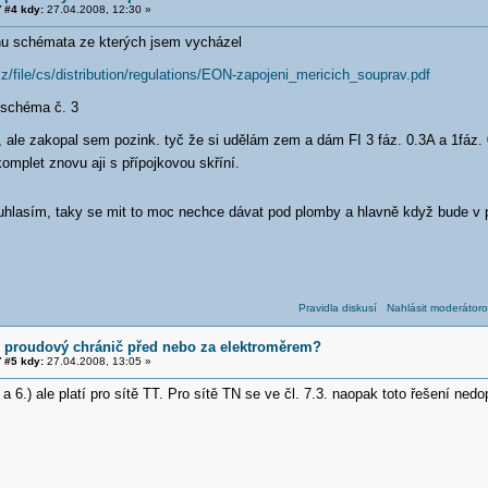
 #4 kdy:
27.04.2008, 12:30 »
nu schémata ze kterých jsem vycházel
z/file/cs/distribution/regulations/EON-zapojeni_mericich_souprav.pdf
) schéma č. 3
 ale zakopal sem pozink. tyč že si udělám zem a dám FI 3 fáz. 0.3A a 1fáz. 
omplet znovu aji s přípojkovou skříní.
uhlasím, taky se mit to moc nechce dávat pod plomby a hlavně když bude v p
Pravidla diskusí
Nahlásit moderátoro
í proudový chránič před nebo za elektroměrem?
 #5 kdy:
27.04.2008, 13:05 »
a 6.) ale platí pro sítě TT. Pro sítě TN se ve čl. 7.3. naopak toto řešení nedo