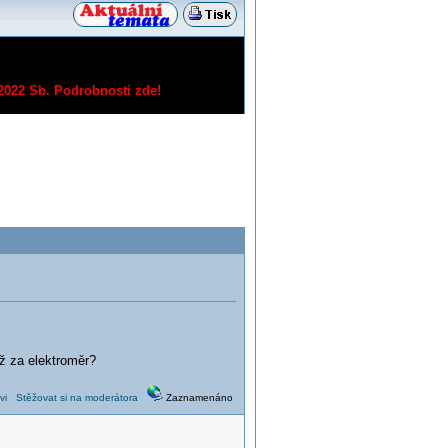
/2022 Sb.
Podrobnosti zde!
až za elektroměr?
vi
Stěžovat si na moderátora
Zaznamenáno