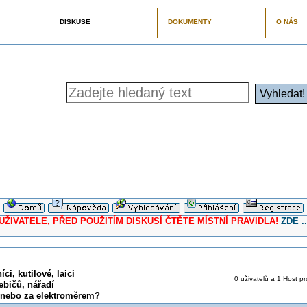
DISKUSE
DOKUMENTY
O NÁS
ELE, PŘED POUŽITÍM DISKUSÍ ČTĚTE MÍSTNÍ PRAVIDLA!
ZDE ..
ci, kutilové, laici
0 uživatelů a 1 Host pr
ebičů, nářadí
d nebo za elektroměrem?