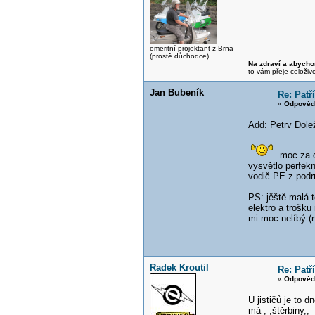
emeritní projektant z Brna
(prostě důchodce)
Na zdraví a abycho
to vám přeje celoživ
Jan Bubeník
Re: Patř
«
Odpověď
Add: Petrv Dole
moc za ob
vysvětlo perfekn
vodič PE z pod
PS: jěště malá t
elektro a trošku
mi moc nelíbý (n
Radek Kroutil
Re: Patř
«
Odpověď
U jističů je to 
má , ,štěrbiny,,