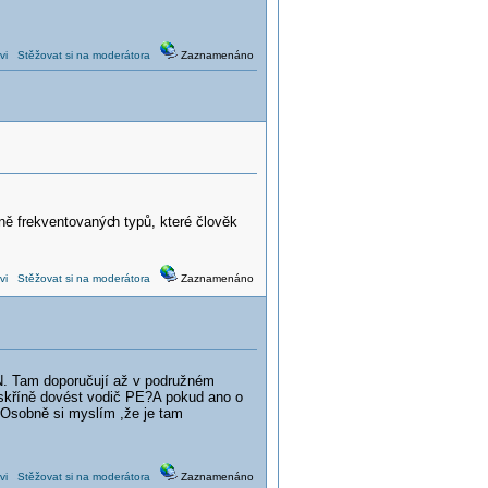
vi
Stěžovat si na moderátora
Zaznamenáno
éně frekventovanýc
h typů, které člověk
vi
Stěžovat si na moderátora
Zaznamenáno
N. Tam doporučují až v podružném
 skříně dovést vodič PE?A pokud ano o
.Osobně si myslím ,že je tam
vi
Stěžovat si na moderátora
Zaznamenáno