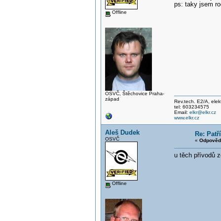
ps: taky jsem ro
Offline
OSVČ, Štěchovice Praha-
západ
Rev.tech. E2/A, elekt
tel: 603234575
Email:
elkr@elkr.cz
www.elkr.cz
Aleš Dudek
Re: Patř
OSVČ
«
Odpověď
u těch přívodů 
Offline