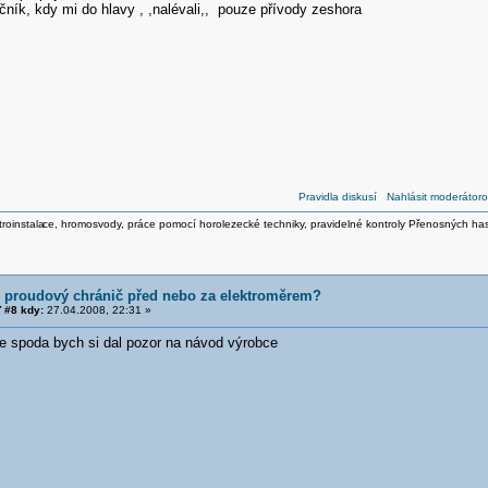
čník, kdy mi do hlavy , ,nalévali,, pouze přívody zeshora
Pravidla diskusí
Nahlásit moderátoro
roinstala
ce, hromosvody, práce pomocí horolezecké techniky, pravidelné kontroly Přenosných ha
í proudový chránič před nebo za elektroměrem?
 #8 kdy:
27.04.2008, 22:31 »
ze spoda bych si dal pozor na návod výrobce