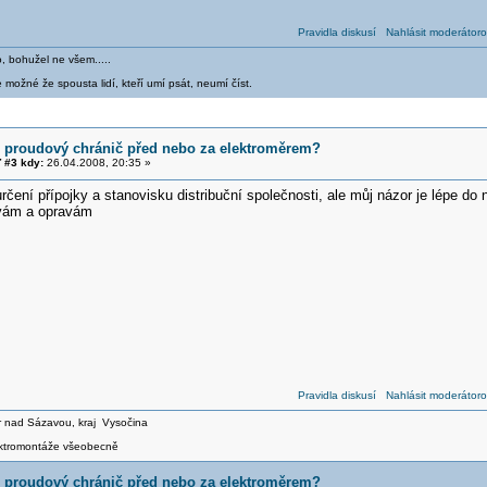
Pravidla diskusí
Nahlásit moderátoro
o, bohužel ne všem.....
 možné že spousta lidí, kteří umí psát, neumí číst.
í proudový chránič před nebo za elektroměrem?
 #3 kdy:
26.04.2008, 20:35 »
 určení přípojky a stanovisku distribuční společnosti, ale můj názor je lépe do
vám a opravám
Pravidla diskusí
Nahlásit moderátoro
ár nad Sázavou, kraj Vysočina
ektromontáže všeobecně
í proudový chránič před nebo za elektroměrem?