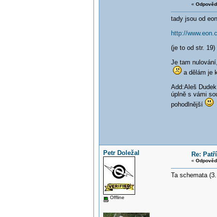
«
Odpověď
tady jsou od eo
http://www.eon.c
(je to od str. 19
Je tam nulování,
a dělám je k
Add:Aleš Dudek
úplně s vámi so
pohodlnější
Petr Doležal
Re: Patř
«
Odpověď
Ta schemata (3. 
Offline