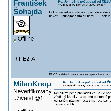
František
Re: Je možné požadovat od ČEZU 
«
Odpověď #6 kdy:
15.04.2009, 10:59 »
Šohajda
Pokud se jedná o stavební parcelu a zleva
někomu přinejmenším druhému.......
pokud 
Offline
RT E2-A
RT -EZ - elektroinstala
ce domovní, specializace na zdra
MilanKnop
Re: Je možné požadovat od ČE
«
Odpověď #7 kdy:
15.04.2009, 12:54 »
Neverifikovaný
Několikrát jsme překládali vn 22 kV p
uživatel @1
závěsný kabel vn a ten má ochranné pá
ochraným pásmem cca 2 m. Toto samozř
zapsáno v KN.