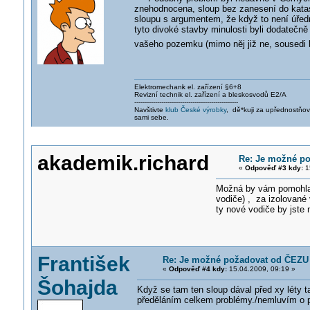
znehodnocena, sloup bez zanesení do katas
sloupu s argumentem, že když to není úřed
tyto divoké stavby minulosti byli dodatečn
vašeho pozemku (mimo něj již ne, sousedi 
Elektromechani
k el. zařízení §6+8
Revizní technik el. zařízení a bleskosvodů E2/A
--------------------------------------------------
Navštivte
klub České výrobky
, dě*kuji za upřednostňo
sami sebe.
akademik.richard
Re: Je možné po
«
Odpověď #3 kdy:
15
Možná by vám pomohla 
vodiče) , za izolované 
ty nové vodiče by jste 
František
Re: Je možné požadovat od ČEZU 
«
Odpověď #4 kdy:
15.04.2009, 09:19 »
Šohajda
Když se tam ten sloup dával před xy léty
předěláním celkem problémy./nemluvím o pe