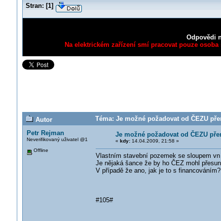
Stran:
[
1
]
Odpovědi n
Na elektrickém zařízení smí pracovat pouze osoba s
Téma: Je možné požadovat od ČEZU přemí
Autor
Petr Rejman
Je možné požadovat od ČEZU přem
Neverifikovaný uživatel @1
«
kdy:
14.04.2009, 21:58 »
Offline
Vlastním stavební pozemek se sloupem vn 
Je nějaká šance že by ho ČEZ mohl přesu
V případě že ano, jak je to s financováním?
#105#