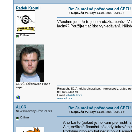
Radek Kroutil
Re: Je možné požadovat od ČEZU p
«
Odpověď #1 kdy:
14.04.2009, 23:11 »
Všechno jde. Je to jenom otázka peněz. Vaš
laciný? Použijte tlačítko vyhledávání. Někde
Offline
OSVČ, Štěchovice Praha-
západ
Rev.tech. E2/A, elektroinstala
ce, hromosvody, práce po
tel: 603234575
Email:
elkr@elkr.cz
www.elkr.cz
ALCR
Re: Je možné požadovat od ČEZU p
Neverifikovaný uživatel @1
«
Odpověď #2 kdy:
14.04.2009, 23:21 »
Offline
Ano lze to (pokud je ho kam přemístit, s
Ale, veškeré finanční náklady takovéto ak
Podobný problém byl nedávno v Černých ov