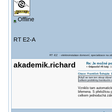
Offline
RT E2-A
RT -EZ - elektroinstala
ce domovní, specializace na zdra
akademik.richard
Re: Je možné po
«
Odpověď #5 kdy:
15
Citace: František Šohajda 
Když se tam ten sloup dával
celkem problémy./nemluvím o 
Vzniklo tam automatick
břemena. S přeložkou p
celkem jednoduchá zále