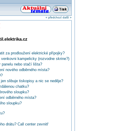
« předchozí
další »
!
l.elektrika.cz
tit za prodloužení elektrické přípojky?
venkovni kampelicky (rozvodne skrine?)
 panelu nebo stačí lišta?
ření nového odběrného místa?
D?
en slibuje tiskopisy a nic se neděje?
zdálenou chatku?
měrového sloupku?
zení odběrného místa?
ého sloupku?
 nebo investovat do nové?
tu?
 již existující přípojky souseda?
o drátu? Call center zevnitř
ěč jednotlivými dráty, nebo musí být