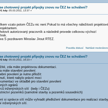
se zhotovený projekt přípojky znovu na ČEZ ke schválení?
1 kdy:
05.03.2011, 13:37 »
elkem vzato potom ČEZu nic není.Pokud to má všechny náležitosti projekto
rojektantem.
zhotovit autorizovaný pracovník a následně provede celkovou výchozí
chnik.
axe.S pozdravem Miroslav Jirout RTEZ.
Pravidla diskusí
Nahlásit moderátoro
se zhotovený projekt přípojky znovu na ČEZ ke schválení?
2 kdy:
05.03.2011, 16:23 »
ežité, zda máte projektovou dokumentaci.
da máte stavební povolení.
bní povolení je nutno přiložit:
utí, které nabylo právní moci
okumentaci ve skladbě pro stavební povolení
čených ogránů
vců inženýrských sítí (tedy i ČEZu)
lastnictví pozemků (samotné stavby a pozemků sousedních)
ní si správce sítí může vyhradit předložení dokumentace pro realizaci stavb
ní inženýrských sítí.