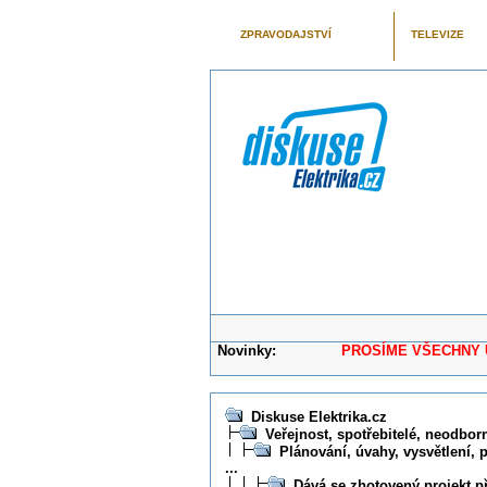
ZPRAVODAJSTVÍ
TELEVIZE
Novinky:
PROSÍME VŠECHNY UŽIVAT
Diskuse Elektrika.cz
Veřejnost, spotřebitelé, neodborní
Plánování, úvahy, vysvětlení, 
...
Dává se zhotovený projekt p