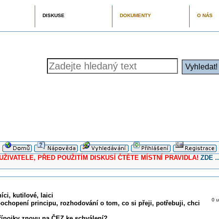
DISKUSE
DOKUMENTY
O NÁS
ELE, PŘED POUŽITÍM DISKUSÍ ČTĚTE MÍSTNÍ PRAVIDLA!
ZDE ..
ci, kutilové, laici
0 u
pochopení principu, rozhodování o tom, co si přeji, potřebuji, chci
řípojky znovu na ČEZ ke schválení?