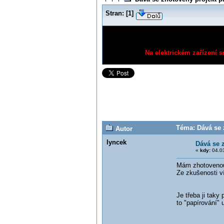
Stran:
[
1
]
Na elektrickém zařízení s
Téma: Dává se 
Autor
lyncek
Dává se 
«
kdy:
04.03
Mám zhotovenou 
Ze zkušenosti ví
Je třeba ji taky
to "papírování" 