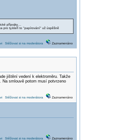
ické přípojky....
ka pro ty,kteří to "papírování" už úspěšně
vi
Stěžovat si na moderátora
Zaznamenáno
de jištění vedení k elektroměru. Takže
nic. Na smlouvě potom musí potvrzeno
vi
Stěžovat si na moderátora
Zaznamenáno
vi
Stěžovat si na moderátora
Zaznamenáno