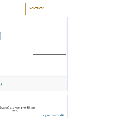
KONTAKTY
.!
živatelů a 1 Host prohlíží toto
téma.
« předchozí
další