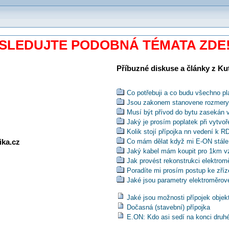
SLEDUJTE PODOBNÁ TÉMATA ZDE
Příbuzné diskuse a články z Kuti
Co potřebuji a co budu všechno pla
Jsou zakonem stanovene rozmery 
Musí být přívod do bytu zasekán v
Jaký je prosím poplatek při vytvo
Kolik stojí přípojka nn vedení k R
ika.cz
Co mám dělat když mi E-ON stále j
Jaký kabel mám koupit pro 1km v
Jak provést rekonstrukci elektro
Poradíte mi prosím postup ke zří
Jaké jsou parametry elektroměrov
Máme si starou přípojku ponechat
Jaké jsou možnosti přípojek objek
Kde se dá koupit kabel závěšák?
Dočasná (stavební) přípojka
Lze provést elektropřípojku k RD z
E.ON: Kdo asi sedí na konci druhéh
Je vhodné připojit domovní rozvad
CYKY?