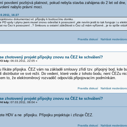
í povolení pozbývá platnost, pokud nebyla stavba zahájena do 2 let od dne,
volení nabylo právní moci.
03.2011, 16:27
jektovou dokumentaci el. přípojky k budoucímu domku.
 PD vody i plynu jsem musel znovu odesílat k posouzení ,ale nevím jestli to tak funguje i u elektr
ílat na Čez k posouzení ..? Smlouvu a ostatní záležitosti s Čez už mám vyřízené...je to spíše otáz
Pravidla diskusí
Nahlásit moderátoro
se zhotovený projekt přípojky znovu na ČEZ ke schválení?
3 kdy:
06.03.2011, 22:05 »
říkáte přípojka. ČEZ vám na základě smlouvy zřídí tzv. přípojný bod, kde bu
dí distributor ve své režii. Do vedení, které vede z tohoto bodu, není ČEZu 
kem to, že elektroměrový rozvaděč odpovídá připojovacím podmínkám.
Pravidla diskusí
Nahlásit moderátoro
se zhotovený projekt přípojky znovu na ČEZ ke schválení?
4 kdy:
07.03.2011, 08:04 »
ete HDV a ne přípojku. Přípojku projektuje i zřizuje ČEZ.
Pravidla diskusí
Nahlásit moderátoro