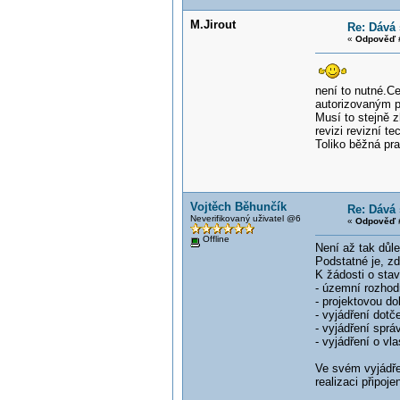
M.Jirout
Re: Dává 
«
Odpověď #
není to nutné.C
autorizovaným p
Musí to stejně 
revizi revizní te
Toliko běžná pr
Vojtěch Běhunčík
Re: Dává 
Neverifikovaný uživatel @6
«
Odpověď #
Offline
Není až tak důl
Podstatné je, z
K žádosti o stave
- územní rozhodn
- projektovou d
- vyjádření dot
- vyjádření sprá
- vyjádření o v
Ve svém vyjádře
realizaci připoje