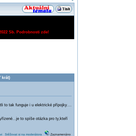
»
/2022 Sb.
Podrobnosti zde!
 krát)
o tak funguje i u elektrické přípojky....
ízené...je to spíše otázka pro ty,kteří
vi
Stěžovat si na moderátora
Zaznamenáno