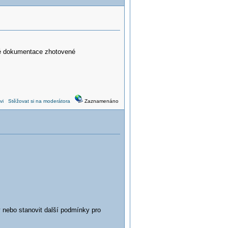
vé dokumentace zhotovené
vi
Stěžovat si na moderátora
Zaznamenáno
y nebo stanovit další podmínky pro