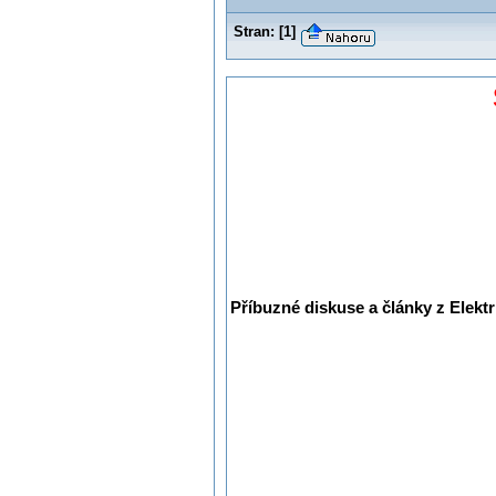
Stran:
[
1
]
Příbuzné diskuse a články z Elektr