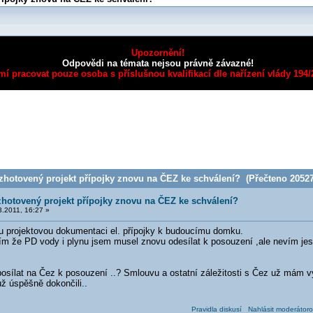
Upozornění!
Odpovědi na témata nejsou právně závazné!
mí pracovat pouze osoba s příslušnou kvalifikací dle nařízení vlády 194
zhotovený projekt přípojky znovu na ČEZ ke schválení? (Přečteno 20527
zhotovený projekt přípojky znovu na ČEZ ke schválení?
.2011, 16:27 »
projektovou dokumentaci el. přípojky k budoucímu domku.
m že PD vody i plynu jsem musel znovu odesílat k posouzení ,ale nevím jestli t
 posílat na Čez k posouzení ..? Smlouvu a ostatní záležitosti s Čez už mám vyř
už úspěšně dokončili..
Pravidla diskusí
Nahlásit moderátoro