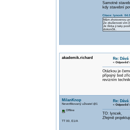
Samotné stavebn
kdy stavební po
Citace: lyncek 04.
Mám zhotovenou pro
Ze zkušenosti vím že
Je třeba ji taky pos
dokončili..
akademik.richard
Re: Dává 
«
Odpověď #
Otázkou je čemu 
přípojný bod zří
revizním techni
MilanKnop
Re: Dává 
Neverifikovaný uživatel @1
«
Odpověď #
Offline
TO: lyncek,
Zřejmě projektuj
TT 00, E1/A