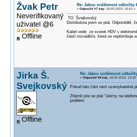
Žvak Petr
Re: Jakou vzdálenost odbočky k
«
Odpověď #7 kdy:
18.05.2015, 10:01 »
Neverifikovaný
TO: Švejkovský
uživatel @6
Distributora jsem se ptal. Odpověděl, ž
Kabel vede ze svorek HDV v elektrom
Offline
částí rozvaděče, která se neplombuje a
Jirka Š.
Re: Jakou vzdálenost odbočky
«
Odpověď #8 kdy:
18.05.2015, 13:20
Svejkovský
Pokud tato část není uzamykatelná p
Zřejmě jste se ptal "slečny na telefon
problém.
Offline