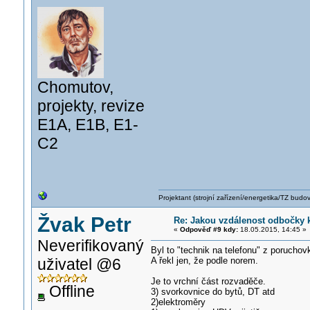
Chomutov,
projekty, revize
E1A, E1B, E1-
C2
Projektant (strojní zařízení/energetika/TZ budo
Žvak Petr
Re: Jakou vzdálenost odbočky k
«
Odpověď #9 kdy:
18.05.2015, 14:45 »
Neverifikovaný
Byl to "technik na telefonu" z poruchov
uživatel @6
A řekl jen, že podle norem.
Je to vrchní část rozvaděče.
Offline
3) svorkovnice do bytů, DT atd
2)elektroměry