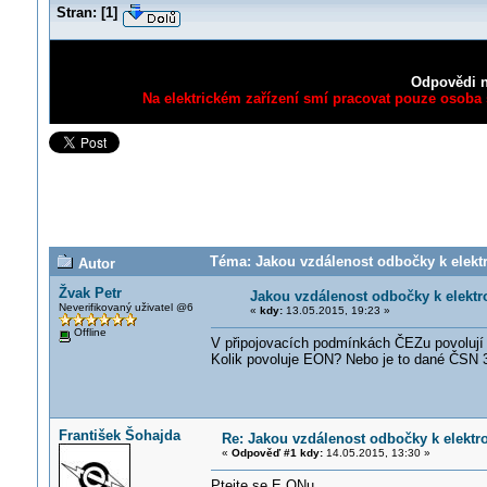
Stran:
[
1
]
Odpovědi n
Na elektrickém zařízení smí pracovat pouze osoba s
Téma: Jakou vzdálenost odbočky k elektr
Autor
Žvak Petr
Jakou vzdálenost odbočky k elektr
Neverifikovaný uživatel @6
«
kdy:
13.05.2015, 19:23 »
Offline
V připojovacích podmínkách ČEZu povolují 
Kolik povoluje EON? Nebo je to dané ČSN 
František Šohajda
Re: Jakou vzdálenost odbočky k elektr
«
Odpověď #1 kdy:
14.05.2015, 13:30 »
Ptejte se E ONu.