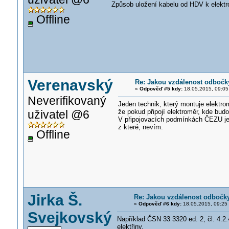
Způsob uložení kabelu od HDV k elektr
Offline
Verenavský
Re: Jakou vzdálenost odbočky
«
Odpověď #5 kdy:
18.05.2015, 09:05
Neverifikovaný
Jeden technik, který montuje elektrom
uživatel @6
že pokud připojí elektroměr, kde bud
V připojovacích podmínkách ČEZU je 
z které, nevím.
Offline
Jirka Š.
Re: Jakou vzdálenost odbočky
«
Odpověď #6 kdy:
18.05.2015, 09:25
Svejkovský
Například ČSN 33 3320 ed. 2, čl. 4.
elektřiny.