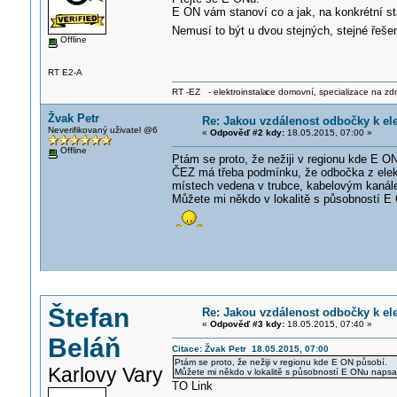
E ON vám stanoví co a jak, na konkrétní s
Nemusí to být u dvou stejných, stejné řeše
Offline
RT E2-A
RT -EZ - elektroinstala
ce domovní, specializace na zdra
Žvak Petr
Re: Jakou vzdálenost odbočky k el
Neverifikovaný uživatel @6
«
Odpověď #2 kdy:
18.05.2015, 07:00 »
Offline
Ptám se proto, že nežiji v regionu kde E O
ČEZ má třeba podmínku, že odbočka z elek
místech vedena v trubce, kabelovým kanále
Můžete mi někdo v lokalitě s působností E 
Štefan
Re: Jakou vzdálenost odbočky k el
«
Odpověď #3 kdy:
18.05.2015, 07:40 »
Beláň
Citace: Žvak Petr 18.05.2015, 07:00
Ptám se proto, že nežiji v regionu kde E ON působí.
Karlovy Vary
Můžete mi někdo v lokalitě s působností E ONu napsat
TO Link