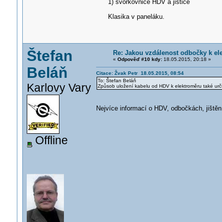
1) svorkovnice HDV a jističe
Klasika v paneláku.
Štefan
Re: Jakou vzdálenost odbočky k el
«
Odpověď #10 kdy:
18.05.2015, 20:18 »
Beláň
Citace: Žvak Petr 18.05.2015, 08:54
To: Štefan Beláň
Karlovy Vary
Způsob uložení kabelu od HDV k elektroměru také ur
Nejvíce informací o HDV, odbočkách, jištěn
Offline