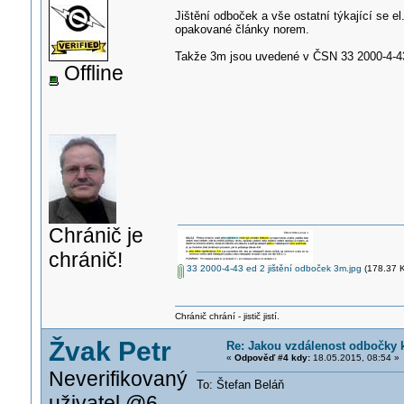
Jištění odboček a vše ostatní týkající se e
opakované články norem.
Takže 3m jsou uvedené v ČSN 33 2000-4-43 e
Offline
Chránič je
chránič!
33 2000-4-43 ed 2 jištění odboček 3m.jpg
(178.37 K
Chránič chrání - jistič jistí.
Žvak Petr
Re: Jakou vzdálenost odbočky k
«
Odpověď #4 kdy:
18.05.2015, 08:54 »
Neverifikovaný
To: Štefan Beláň
uživatel @6