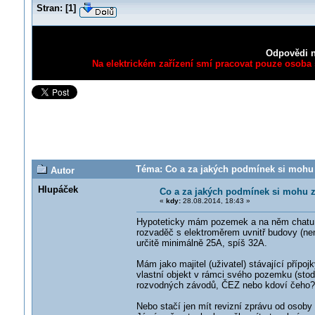
Stran:
[
1
]
Odpovědi n
Na elektrickém zařízení smí pracovat pouze osoba s
Téma: Co a za jakých podmínek si mohu z
Autor
Hlupáček
Co a za jakých podmínek si mohu z
«
kdy:
28.08.2014, 18:43 »
Hypoteticky mám pozemek a na něm chatu = o
rozvaděč s elektroměrem uvnitř budovy (nen
určitě minimálně 25A, spíš 32A.
Mám jako majitel (uživatel) stávající přípo
vlastní objekt v rámci svého pozemku (stodo
rozvodných závodů, ČEZ nebo kdoví čeho? Je
Nebo stačí jen mít revizní zprávu od osoby 