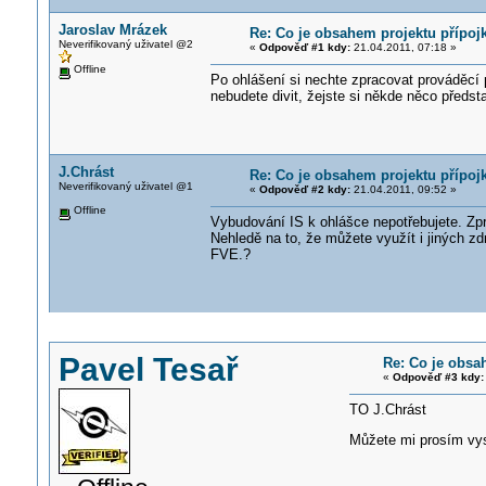
Jaroslav Mrázek
Re: Co je obsahem projektu přípoj
Neverifikovaný uživatel @2
«
Odpověď #1 kdy:
21.04.2011, 07:18 »
Offline
Po ohlášení si nechte zpracovat prováděcí 
nebudete divit, žejste si někde něco předs
J.Chrást
Re: Co je obsahem projektu přípoj
Neverifikovaný uživatel @1
«
Odpověď #2 kdy:
21.04.2011, 09:52 »
Offline
Vybudování IS k ohlášce nepotřebujete. Zpr
Nehledě na to, že můžete využít i jiných zd
FVE.?
Pavel Tesař
Re: Co je obsa
«
Odpověď #3 kdy:
TO J.Chrást
Můžete mi prosím vys