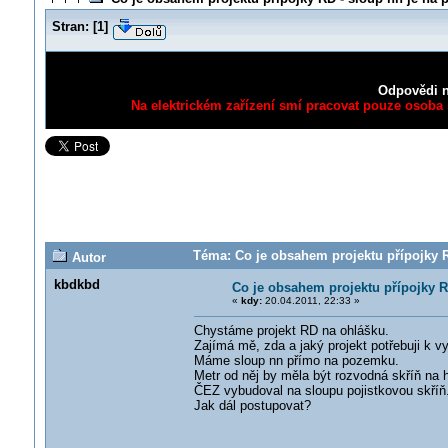
Stran:
[
1
]
Odpovědi n
Na elektrickém zařízení smí pracovat pouze osoba s
Téma: Co je obsahem projektu přípojky R
Autor
kbdkbd
Co je obsahem projektu přípojky 
«
kdy:
20.04.2011, 22:33 »
Chystáme projekt RD na ohlášku.
Zajímá mě, zda a jaký projekt potřebuji k vy
Máme sloup nn přímo na pozemku.
Metr od něj by měla být rozvodná skříň na 
ČEZ vybudoval na sloupu pojistkovou skříň
Jak dál postupovat?