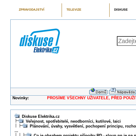
ZPRAVODAJSTVÍ
TELEVIZE
DISKUSE
Novinky:
PROSÍME VŠECHNY UŽIVATELE, PŘED POUŽITÍM 
Diskuse Elektrika.cz
Veřejnost, spotřebitelé, neodborníci, kutilové, laici
Plánování, úvahy, vysvětlení, pochopení principu, rozhod
...
Co je obsahem projektu přípojky RD - sloup nn je na