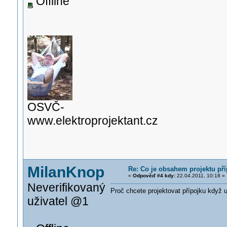
Offline
OSVČ-
www.elektroprojektant.cz
MilanKnop
Re: Co je obsahem projektu př
«
Odpověď #4 kdy:
22.04.2011, 10:18 »
Neverifikovaný
Proč chcete projektovat přípojku když u
uživatel @1