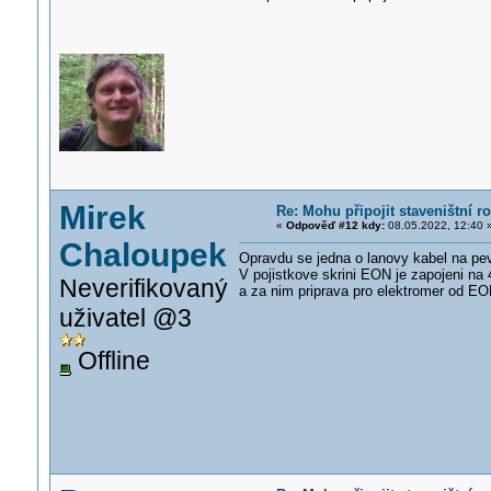
Mirek
Re: Mohu připojit staveništní 
«
Odpověď #12 kdy:
08.05.2022, 12:40 
Chaloupek
Opravdu se jedna o lanovy kabel na pev
V pojistkove skrini EON je zapojeni na 4
Neverifikovaný
a za nim priprava pro elektromer od EO
uživatel @3
Offline