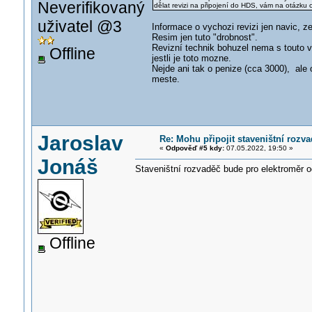
Neverifikovaný
dělat revizi na připojení do HDS, vám na otázku 
uživatel @3
Informace o vychozi revizi jen navic, z
Resim jen tuto "drobnost".
Revizní technik bohuzel nema s touto v
Offline
jestli je toto mozne.
Nejde ani tak o penize (cca 3000), ale
meste.
Jaroslav
Re: Mohu připojit staveništní rozv
«
Odpověď #5 kdy:
07.05.2022, 19:50 »
Jonáš
Staveništní rozvaděč bude pro elektroměr 
Offline