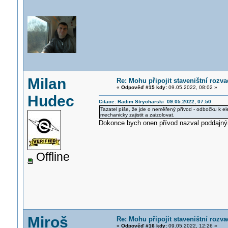
Milan
Re: Mohu připojit staveništní rozv
«
Odpověď #15 kdy:
09.05.2022, 08:02 »
Hudec
Citace: Radim Strycharski 09.05.2022, 07:50
Tazatel píše, že jde o neměřený přívod - odbočku k ele
mechanicky zajistit a zaizolovat.
Dokonce bych onen přívod nazval poddajným
Offline
Miroš
Re: Mohu připojit staveništní rozv
«
Odpověď #16 kdy:
09.05.2022, 12:26 »