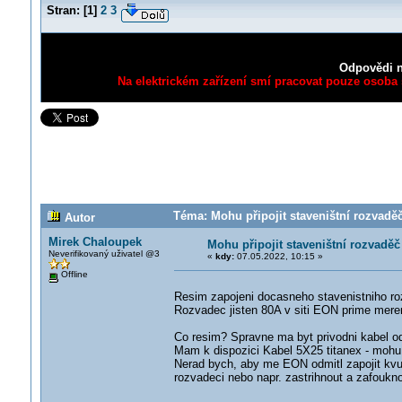
Stran:
[
1
]
2
3
Odpovědi n
Na elektrickém zařízení smí pracovat pouze osoba s
Téma: Mohu připojit staveništní rozvadě
Autor
Mirek Chaloupek
Mohu připojit staveništní rozvadě
Neverifikovaný uživatel @3
«
kdy:
07.05.2022, 10:15 »
Offline
Resim zapojeni docasneho stavenistniho roz
Rozvadec jisten 80A v siti EON prime meren
Co resim? Spravne ma byt privodni kabel o
Mam k dispozici Kabel 5X25 titanex - mohu 
Nerad bych, aby me EON odmitl zapojit kvuli
rozvadeci nebo napr. zastrihnout a zafoukn