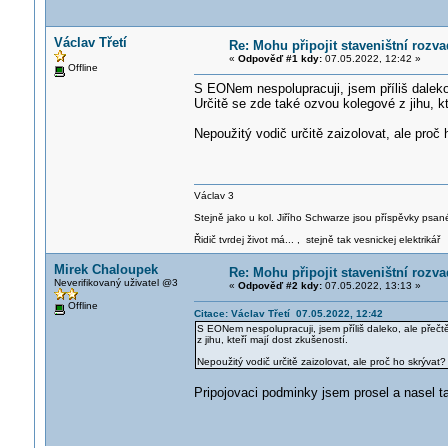
Václav Třetí
Re: Mohu připojit staveništní rozv
«
Odpověď #1 kdy:
07.05.2022, 12:42 »
Offline
S EONem nespolupracuji, jsem příliš daleko,
Určitě se zde také ozvou kolegové z jihu, k
Nepoužitý vodič určitě zaizolovat, ale proč 
Václav 3
Stejně jako u kol. Jiřího Schwarze jsou příspěvky psané
Řidič tvrdej život má... , stejně tak vesnickej elektrikář
Mirek Chaloupek
Re: Mohu připojit staveništní rozv
Neverifikovaný uživatel @3
«
Odpověď #2 kdy:
07.05.2022, 13:13 »
Offline
Citace: Václav Třetí 07.05.2022, 12:42
S EONem nespolupracuji, jsem příliš daleko, ale přečtě
z jihu, kteří mají dost zkušeností.
Nepoužitý vodič určitě zaizolovat, ale proč ho skrývat?
Pripojovaci podminky jsem prosel a nasel t