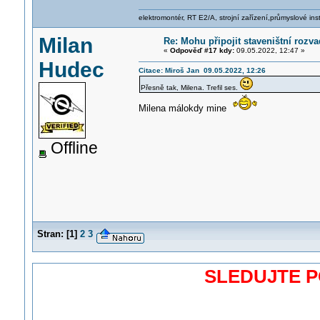
elektromontér, RT E2/A, strojní zařízení,průmyslové ins
Milan
Re: Mohu připojit staveništní rozv
«
Odpověď #17 kdy:
09.05.2022, 12:47 »
Hudec
Citace: Miroš Jan 09.05.2022, 12:26
Přesně tak, Milena. Trefil ses.
Milena málokdy mine
Offline
Stran:
[
1
]
2
3
SLEDUJTE 