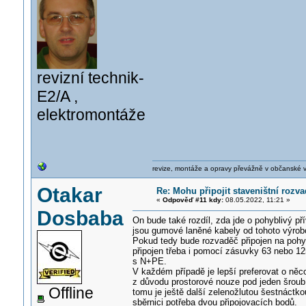
revizní technik-
E2/A ,
elektromontáže
revize, montáže a opravy převážně v občanské 
Otakar
Re: Mohu připojit staveništní rozv
«
Odpověď #11 kdy:
08.05.2022, 11:21 »
Dosbaba
On bude také rozdíl, zda jde o pohyblivý p
jsou gumové laněné kabely od tohoto výrob
Pokud tedy bude rozvaděč připojen na poh
připojen třeba i pomocí zásuvky 63 nebo 1
s N+PE.
V každém případě je lepší preferovat o něco 
z důvodu prostorové nouze pod jeden šroub
Offline
tomu je ještě další zelenožlutou šestnáctko
sběrnici potřeba dvou připojovacích bodů.