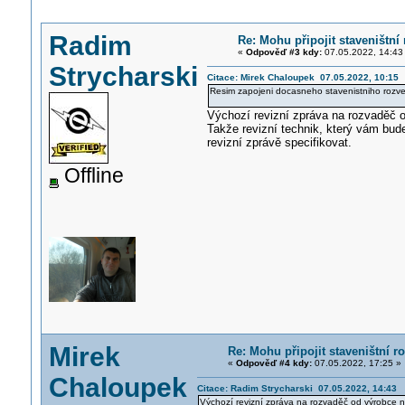
Radim
Re: Mohu připojit staveništní
«
Odpověď #3 kdy:
07.05.2022, 14:43
Strycharski
Citace: Mirek Chaloupek 07.05.2022, 10:15
Resim zapojeni docasneho stavenistniho rozved
Výchozí revizní zpráva na rozvaděč o
Takže revizní technik, který vám bud
revizní zprávě specifikovat.
Offline
Mirek
Re: Mohu připojit staveništní 
«
Odpověď #4 kdy:
07.05.2022, 17:25 »
Chaloupek
Citace: Radim Strycharski 07.05.2022, 14:43
Výchozí revizní zpráva na rozvaděč od výrobce ne