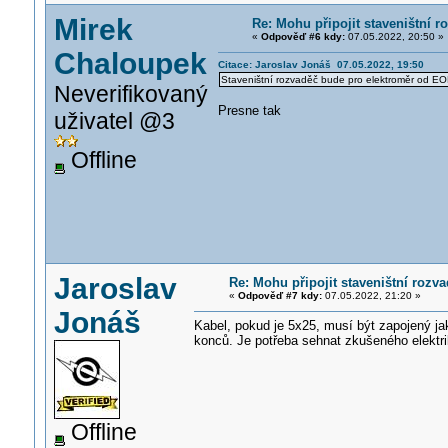
Mirek
Re: Mohu připojit staveništní 
«
Odpověď #6 kdy:
07.05.2022, 20:50 »
Chaloupek
Citace: Jaroslav Jonáš 07.05.2022, 19:50
Staveništní rozvaděč bude pro elektroměr od EO
Neverifikovaný
Presne tak
uživatel @3
Offline
Jaroslav
Re: Mohu připojit staveništní rozv
«
Odpověď #7 kdy:
07.05.2022, 21:20 »
Jonáš
Kabel, pokud je 5x25, musí být zapojený jak
konců. Je potřeba sehnat zkušeného elektri
Offline