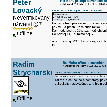
Peter
Re: Mohu připojit staveništní 
«
Odpověď #13 kdy:
08.05.2022, 13:41 
Lovacký
Citace: Mirek Chaloupek 08.05.2022, 09:45
Proto to resim,
Neverifikovaný
V 4x25 je L1,2,3+PEN
V 5x25 je L1,2,3+N+PE
uživatel @7
Najprv potrebujete vedieť, či je napája
prívod,.. a potom už to bude ľahké...
Kam teda podľa vášho patrí váš ohybný 
Offline
Do pevnej EI, ..či mimo nej..?
A pozrite si aj 543.4.1 v 5-54ke, že kd
radí..
Radim
Re: Mohu připojit staveništní
«
Odpověď #14 kdy:
09.05.2022, 07:5
Strycharski
Citace: Peter Lovacký 08.05.2022, 13:41
Najprv potrebujete vedieť, či je napájací kábel
Tazatel píše, že jde o neměřený přívo
Jakoukoliv nadbytečnou žílu lze mecha
Offline