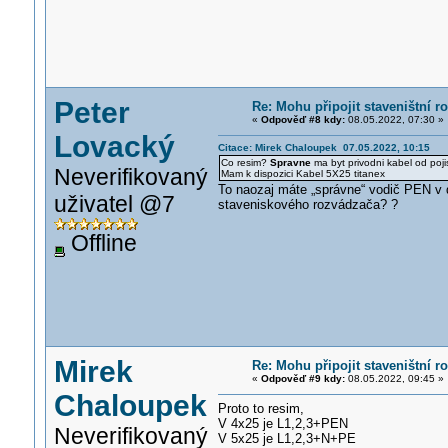
Peter
Re: Mohu připojit staveništní 
«
Odpověď #8 kdy:
08.05.2022, 07:30 »
Lovacký
Citace: Mirek Chaloupek 07.05.2022, 10:15
Co resim?
Spravne
ma byt privodni kabel od po
Neverifikovaný
Mam k dispozici Kabel 5X25 titanex
To naozaj máte „správne“ vodič PEN v 
uživatel @7
staveniskového rozvádzača? ?
Offline
Mirek
Re: Mohu připojit staveništní 
«
Odpověď #9 kdy:
08.05.2022, 09:45 »
Chaloupek
Proto to resim,
V 4x25 je L1,2,3+PEN
Neverifikovaný
V 5x25 je L1,2,3+N+PE