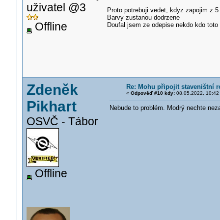
uživatel @3
Proto potrebuji vedet, kdyz zapojim z 5
Barvy zustanou dodrzene
Offline
Doufal jsem ze odepise nekdo kdo toto u
Zdeněk
Re: Mohu připojit staveništní
«
Odpověď #10 kdy:
08.05.2022, 10:42
Pikhart
Nebude to problém. Modrý nechte neza
OSVČ - Tábor
Offline