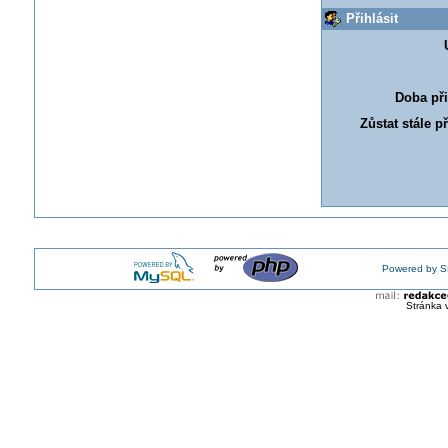
Přihlásit
Doba při
Zůstat stále p
Powered by S
Stránka 