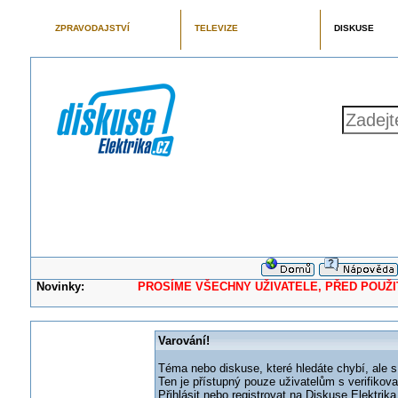
ZPRAVODAJSTVÍ
TELEVIZE
DISKUSE
Novinky:
PROSÍME VŠECHNY UŽIVATELE, PŘED POUŽITÍM 
Varování!
Téma nebo diskuse, které hledáte chybí, ale s
Ten je přístupný pouze uživatelům s verifikov
Přihlásit nebo registrovat na Diskuse Elektri