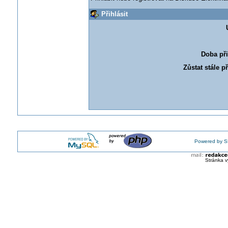
Přihlásit
Doba při
Zůstat stále p
Powered by S
Stránka v