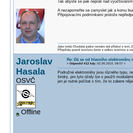
Tak abyste se pak neprali nad vyúčtováním.
A nezapomeňte se zamyslet jak a komu bude
Připojovacími podmínkami protože nepředpo
Jako tvrdá Chodská palice nemám rád přísloví o tom, ž
Příspěvky psané kurzívou berte s velkou rezervou a na
Jaroslav
Re: Dá se od hlavního elektroměru 
«
Odpověď #12 kdy:
02.06.2010, 08:07 »
Hasala
Podružné elektroměry jsou různého typu, nem
široký, pro tyto účely lze s použít modulár
OSVČ
jen je nutné počítat s tím, že to zabere něj
Offline