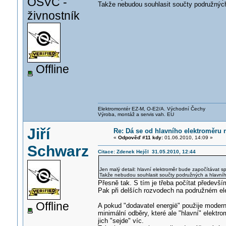
OSVČ -
Takže nebudou souhlasit součty podružných
živnostník
Offline
Elektromontér EZ-M, O-E2/A. Východní Čechy
Výroba, montáž a servis vah. EU
Jiří
Re: Dá se od hlavního elektroměru 
«
Odpověď #11 kdy:
01.06.2010, 14:09 »
Schwarz
Citace: Zdenek Hejčl 31.05.2010, 12:44
Jen malý detail: hlavní elektroměr bude započítávat 
Takže nebudou souhlasit součty podružných a hlavníh
Přesně tak. S tím je třeba počítat předevší
Pak při delších rozvodech na podružném el
Offline
A pokud "dodavatel energië" použije moderní
minimální odběry, které ale "hlavní" elekt
jich "sejde" víc.