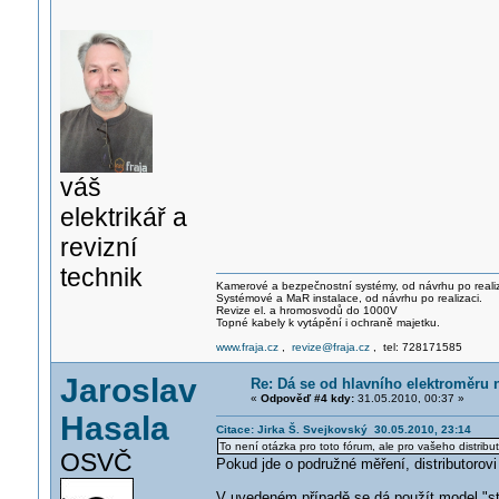
váš
elektrikář a
revizní
technik
Kamerové a bezpečnostní systémy, od návrhu po realiz
Systémové a MaR instalace, od návrhu po realizaci.
Revize el. a hromosvodů do 1000V
Topné kabely k vytápění i ochraně majetku.
www.fraja.cz
,
revize@fraja.cz
, tel: 728171585
Jaroslav
Re: Dá se od hlavního elektroměru 
«
Odpověď #4 kdy:
31.05.2010, 00:37 »
Hasala
Citace: Jirka Š. Svejkovský 30.05.2010, 23:14
To není otázka pro toto fórum, ale pro vašeho distribu
OSVČ
Pokud jde o podružné měření, distributorovi
V uvedeném případě se dá použít model "st