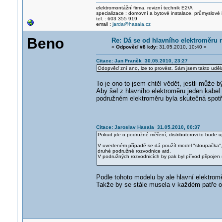
elektromontážn
í firma, revizní technik E2/A
specializace : domovní a bytové instalace, průmyslové 
tel. : 603 355 919
email :
jarda@hasala.cz
Beno
Re: Dá se od hlavního elektroměru 
«
Odpověď #8 kdy:
31.05.2010, 10:40 »
Citace: Jan Franěk 30.05.2010, 23:27
Odopvěď zní ano, lze to provést. Sám jsem takto udělal 
To je ono to jsem chtěl vědět, jestli může 
Aby šel z hlavního elektroměru jeden kabel 
podružném elektroměru byla skutečná spotř
Citace: Jaroslav Hasala 31.05.2010, 00:37
Pokud jde o podružné měření, distributorovi to bude u
V uvedeném případě se dá použít model "stoupačka", 
druhé podružné rozvodnice atd.
V podružných rozvodnicích by pak byl přívod připoje
Podle tohoto modelu by ale hlavní elektrom
Takže by se stále musela v každém patře o