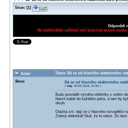
Stran:
[
1
]
Odpovědi n
Na elektrickém zařízení smí pracovat pouze osoba s
Téma: Dá se od hlavního elektroměru nat
Autor
Beno
Dá se od hlavního elektroměru natá
«
kdy:
30.05.2010, 21:50 »
Budu provádět výměnu elektriky v celém do
hlavní kabel do každého patra, a tam by b
okruh.
Otázka zní: dají se z hlavního rozvaděče 
Známý elektrikář říkal, že to nelze. Že ne