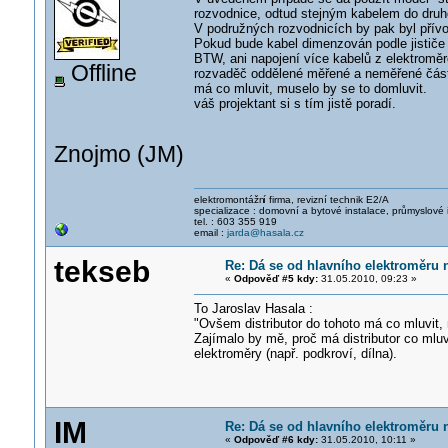
rozvodnice, odtud stejným kabelem do druh
V podružných rozvodnicích by pak byl přív
Pokud bude kabel dimenzován podle jističe 
BTW, ani napojení více kabelů z elektromě
Offline
rozvaděč oddělené měřené a neměřené části
má co mluvit, muselo by se to domluvit.
váš projektant si s tím jistě poradí.
Znojmo (JM)
elektromontážn
í firma, revizní technik E2/A
specializace : domovní a bytové instalace, průmyslové 
tel. : 603 355 919
email :
jarda@hasala.cz
tekseb
Re: Dá se od hlavního elektroměru 
«
Odpověď #5 kdy:
31.05.2010, 09:23 »
To Jaroslav Hasala :
"Ovšem distributor do tohoto má co mluvit, 
Zajímalo by mě, proč má distributor co mluv
elektroměry (např. podkroví, dílna).
IM
Re: Dá se od hlavního elektroměru 
«
Odpověď #6 kdy:
31.05.2010, 10:11 »