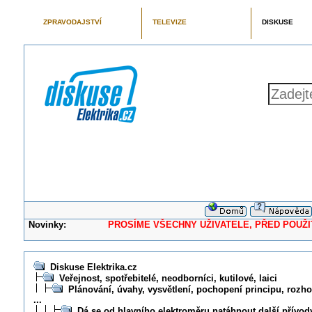
ZPRAVODAJSTVÍ
TELEVIZE
DISKUSE
Novinky:
PROSÍME VŠECHNY UŽIVATELE, PŘED POUŽITÍM 
Diskuse Elektrika.cz
Veřejnost, spotřebitelé, neodborníci, kutilové, laici
Plánování, úvahy, vysvětlení, pochopení principu, rozhod
...
Dá se od hlavního elektroměru natáhnout další přívo