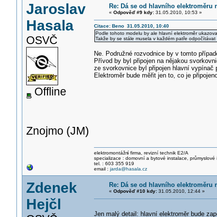
Jaroslav
Re: Dá se od hlavního elektroměru 
«
Odpověď #9 kdy:
31.05.2010, 10:53 »
Hasala
Citace: Beno 31.05.2010, 10:40
Podle tohoto modelu by ale hlavní elektroměr ukazova
OSVČ
Takže by se stále musela v každém patře odpočítáva
Ne. Podružné rozvodnice by v tomto případě
Přívod by byl připojen na nějakou svorkovni
ze svorkovnice byl připojen hlavní vypínač p
Elektroměr bude měřit jen to, co je připoj
Offline
Znojmo (JM)
elektromontážn
í firma, revizní technik E2/A
specializace : domovní a bytové instalace, průmyslové 
tel. : 603 355 919
email :
jarda@hasala.cz
Zdenek
Re: Dá se od hlavního elektroměru 
«
Odpověď #10 kdy:
31.05.2010, 12:44 »
Hejčl
Jen malý detail: hlavní elektroměr bude z