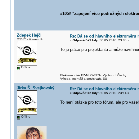
#105# "zapojení více podružných elektr
Zdenek Hejčl
Re: Dá se od hlavního elektroměru 
OSVČ - živnostník
«
Odpověď #1 kdy:
30.05.2010, 23:08 »
To je práce pro projektanta a může navrhno
Offline
Elektromontér EZ-M, O-E2/A. Východní Čechy
Výroba, montáž a servis vah. EU
Jirka Š. Svejkovský
Re: Dá se od hlavního elektroměru 
«
Odpověď #2 kdy:
30.05.2010, 23:14 »
To není otázka pro toto fórum, ale pro vaše
Offline