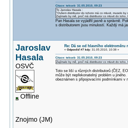
Citace: tekseb 31.05.2010, 09:23
To Jaroslav Hasala :
"Ovšem distributor do tohoto má co mluvit, muselo by s
Zajímalo by mě, proč má distributor co mluvit do toho, 
Pan Hasala se vyjádřil jasně a správně. Po
s distributorem jsou minulostí. Každý má j
Jaroslav
Re: Dá se od hlavního elektroměru 
«
Odpověď #7 kdy:
31.05.2010, 10:38 »
Hasala
Citace: tekseb 31.05.2010, 09:23
Zajímalo by mě, proč má distributor co mluvit do toho, 
OSVČ
Toto se liší u různých distributorů (ČEZ, E
může být nepřekonatelný problém u jiného. 
obeznámen s připojovacími podmínkami v mí
Offline
Znojmo (JM)