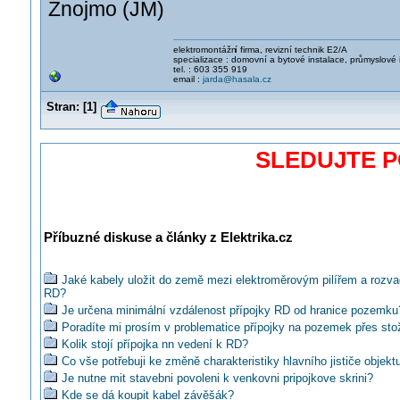
Znojmo (JM)
elektromontážn
í firma, revizní technik E2/A
specializace : domovní a bytové instalace, průmyslové 
tel. : 603 355 919
email :
jarda@hasala.cz
Stran:
[
1
]
SLEDUJTE 
Příbuzné diskuse a články z Elektrika.cz
Jaké kabely uložit do země mezi elektroměrovým pilířem a rozv
RD?
Je určena minimální vzdálenost přípojky RD od hranice pozemku
Poradíte mi prosím v problematice přípojky na pozemek přes sto
Kolik stojí přípojka nn vedení k RD?
Co vše potřebuji ke změně charakteristiky hlavního jističe objekt
Je nutne mit stavebni povoleni k venkovni pripojkove skrini?
Kde se dá koupit kabel závěšák?