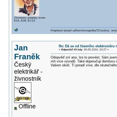
Chomutov, projekty, revize
E1A, E1B, E1-C2
Projektant (strojní zařízení/energetika/TZ budov), rev
Jan
Re: Dá se od hlavního elektroměru 
«
Odpověď #3 kdy:
30.05.2010, 23:27 »
Franěk
Odopvěď zní ano, lze to provést. Sám jsem t
mít více vývodů. Také doporučuji domluvu 
Český
Vašem okolí. Ti poradí víve, dle skutečnéh
elektrikář -
živnostník
Offline