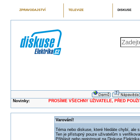
ZPRAVODAJSTVÍ
TELEVIZE
DISKUSE
Novinky:
PROSÍME VŠECHNY UŽIVATELE, PŘED POUŽITÍM 
Varování!
Téma nebo diskuse, které hledáte chybí, ale s
Ten je přístupný pouze uživatelům s verifikov
Přihlásit nebo registrovat na Diskuse Elektri