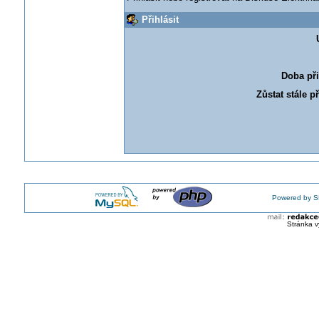
Přihlásit
Doba při
Zůstat stále p
Powered by S
Stránka v