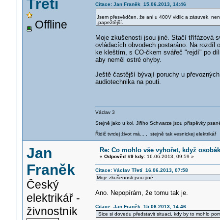
Třetí
Citace: Jan Franěk 15.06.2013, 14:46
Jsem přesvědčen, že ani u 400V vidlic a zásuvek, není 
Offline
„papežtější.
Moje zkušenosti jsou jiné. Stačí třífázová
ovládacích obvodech postaráno. Na rozdíl o
ke kleštím, s CO-čkem svářeč "rejdí" po díl
aby neměl ostré ohyby.
Ještě častější bývají poruchy u převozných 
audiotechnika na pouti.
Václav 3
Stejně jako u kol. Jiřího Schwarze jsou příspěvky psané
Řidič tvrdej život má... , stejně tak vesnickej elektrikář
Jan
Re: Co mohlo vše vyhořet, když osobá
«
Odpověď #9 kdy:
16.06.2013, 09:59 »
Franěk
Citace: Václav Třetí 16.06.2013, 07:58
Moje zkušenosti jsou jiné.
Český
Ano. Nepopírám, že tomu tak je.
elektrikář -
Citace: Jan Franěk 15.06.2013, 14:46
živnostník
Sice si dovedu představit situaci, kdy by to mohlo pomo