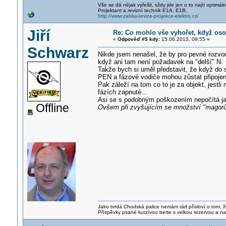
Vše se dá nějak vyřešit, vždy jde jen o to najít optimá
Projektant a revizní technik E1A, E1B.
http://www.zabka-revize-projekce-elektro.cz/
Jiří
Re: Co mohlo vše vyhořet, když os
«
Odpověď #5 kdy:
15.06.2013, 09:55 »
Schwarz
Nikde jsem nenašel, že by pro pevné rozvody
když ani tam není požadavek na "delší" N.
Takže bych si uměl představit, že když do
PEN a fázové vodiče mohou zůstat připojen
Pak záleží na tom co to je za objekt, jestl
fázích zapnuté...
Asi se s podobným poškozením nepočítá ja
Offline
Ovšem při zvyšujícím se množství "magorů 
Jako tvrdá Chodská palice nemám rád přísloví o tom, ž
Příspěvky psané kurzívou berte s velkou rezervou a na