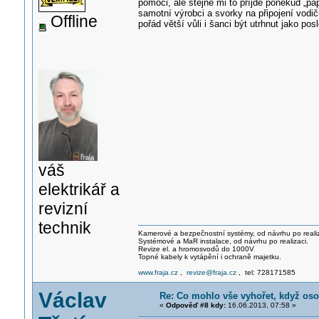
pomoci, ale stejně mi to příjde poněkud „p
samotní výrobci a svorky na připojení vodi
Offline
pořád větší vůli i šanci být utrhnut jako posl
váš
elektrikář a
revizní
technik
Kamerové a bezpečnostní systémy, od návrhu po realiz
Systémové a MaR instalace, od návrhu po realizaci.
Revize el. a hromosvodů do 1000V
Topné kabely k vytápění i ochraně majetku.
www.fraja.cz
,
revize@fraja.cz
, tel: 728171585
Václav
Re: Co mohlo vše vyhořet, když os
«
Odpověď #8 kdy:
16.06.2013, 07:58 »