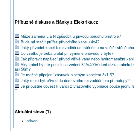
Příbuzné diskuse a články z Elektrika.cz
Může záměna L a N způsobit u přivodu poruchu přístroje?
Bude mi stačit průřez přívodního kabelu 4x4?
Jaký přívodní kabel k rozvaděči umístěnému na vnější stěně cha
Co vsetko je treba urobit pri vymene priovodu v byte?
Jak připravit napájecí přívod vířivé vany nebo hydromasážní kab
Aky kabel by ste pouzili na vedeni 32A(400V) ked dlzka kabelu b
asi 50m?
Je možné připojení zásuvek plochým kabelem 3x1.5?
Jaký musí být přívod do domovního rozvaděče pro přímotopy?
Je přípustné dovést k vařiči z 3fázového vypínače pouze jednu f
Jaký kabel od elektroměrového rozvaděče k RD ?
Příkon, (Power) input
Jak má vypadat provedení přívodu do rozvodnice bytu?
Může v případě špatného izolačního stavu přívodu být revize pozi
Aktuální slova (1)
Má být žz vodič z kabelu připojen na svorkovnici PE a PE pak ž
připojena na svorkovnici N?
přívod
Lze ve sklepě přerušit stávající přívod v krabici, stejným průmě
Pro přívod 25A z HDS do elektroměrové skříně prý nestačí CY 5