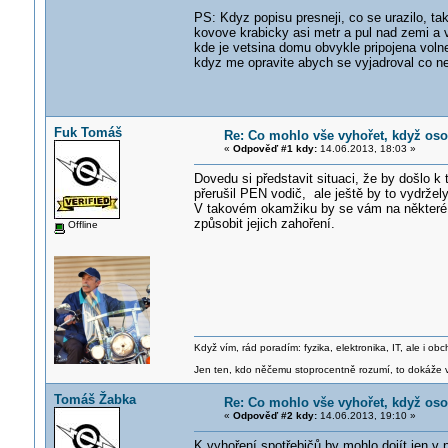
PS: Kdyz popisu presneji, co se urazilo, t
kovove krabicky asi metr a pul nad zemi a
kde je vetsina domu obvykle pripojena voln
kdyz me opravite abych se vyjadroval co nej
Fuk Tomáš
Re: Co mohlo vše vyhořet, když os
«
Odpověď #1 kdy:
14.06.2013, 18:03 »
Dovedu si představit situaci, že by došlo k 
přerušil PEN vodič, ale ještě by to vydržel
V takovém okamžiku by se vám na některé fá
způsobit jejich zahoření.
Offline
Když vím, rád poradím: fyzika, elektronika, IT, ale i 
Jen ten, kdo něčemu stoprocentně rozumí, to dokáže vy
Tomáš Žabka
Re: Co mohlo vše vyhořet, když os
«
Odpověď #2 kdy:
14.06.2013, 19:10 »
K vyhoření spotřebičů by mohlo dojít jen 