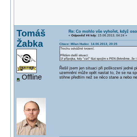
Tomáš
Re: Co mohlo vše vyhořet, když os
«
Odpověď #4 kdy:
15.06.2013, 04:24 »
Žabka
Citace: Milan Hudec 14.06.2013, 20:25
Trochu odvážné tvrzení.
Přidám další situaci:
1f přípojka, kdy "cizí" fázi spojím s PEN (řekněme, že
Řešil jsem jen situaci při poškození jedné 
uzemnění může opět nastat to, že se na spotř
Offline
stihne předtím než se něco stane a nebo ne