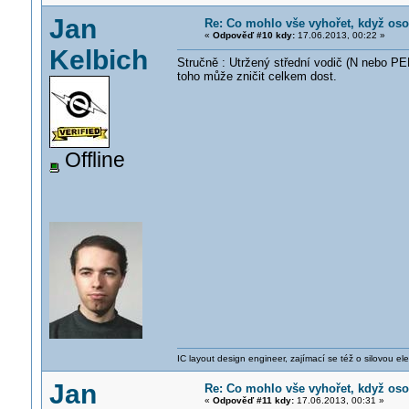
Jan
Re: Co mohlo vše vyhořet, když os
«
Odpověď #10 kdy:
17.06.2013, 00:22 »
Kelbich
Stručně : Utržený střední vodič (N nebo 
toho může zničit celkem dost.
Offline
IC layout design engineer, zajímací se též o silovou ele
Jan
Re: Co mohlo vše vyhořet, když os
«
Odpověď #11 kdy:
17.06.2013, 00:31 »