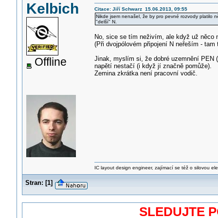
Kelbich
Citace: Jiří Schwarz 15.06.2013, 09:55
Nikde jsem nenašel, že by pro pevné rozvody platilo 
"delší" N.
No, sice se tím neživím, ale když už něco 
(Při dvojpólovém připojení N neřeším - tam
Jinak, myslím si, že dobré uzemnění PEN (c
Offline
napětí nestačí (i když jí značně pomůže).
Zemina zkrátka není pracovní vodič.
IC layout design engineer, zajímací se též o silovou ele
Stran:
[
1
]
SLEDUJTE 