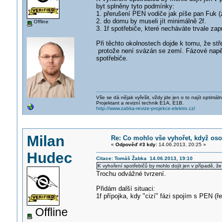
byt splněny tyto podmínky:
1. přerušení PEN vodiče jak píše pan Fuk 
2. do domu by museli jít minimálně 2f.
Offline
3. 1f spotřebiče, které necháváte trvale za
Při těchto okolnostech dojde k tomu, že st
protože není svázán se zemí. Fázové napět
spotřebiče.
Vše se dá nějak vyřešit, vždy jde jen o to najít optimá
Projektant a revizní technik E1A, E1B.
http://www.zabka-revize-projekce-elektro.cz/
Milan
Re: Co mohlo vše vyhořet, když os
«
Odpověď #3 kdy:
14.06.2013, 20:25 »
Hudec
Citace: Tomáš Žabka 14.06.2013, 19:10
K vyhoření spotřebičů by mohlo dojít jen v případě, 
Trochu odvážné tvrzení.
Přidám další situaci:
1f přípojka, kdy "cizí" fázi spojím s PEN (
Offline