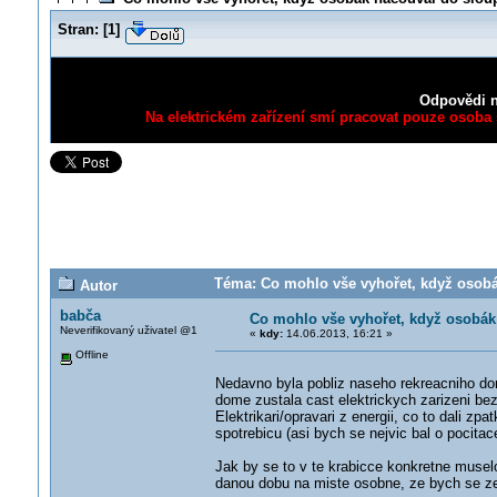
Stran:
[
1
]
Odpovědi n
Na elektrickém zařízení smí pracovat pouze osoba s
Téma: Co mohlo vše vyhořet, když osobá
Autor
babča
Co mohlo vše vyhořet, když osobák
Neverifikovaný uživatel @1
«
kdy:
14.06.2013, 16:21 »
Offline
Nedavno byla pobliz naseho rekreacniho domu
dome zustala cast elektrickych zarizeni be
Elektrikari/opravari z energii, co to dali zp
spotrebicu (asi bych se nejvic bal o pocitac
Jak by se to v te krabicce konkretne musel
danou dobu na miste osobne, ze bych se zep