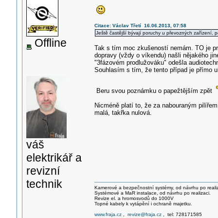
Citace: Václav Třetí 16.06.2013, 07:58
Ještě častější bývají poruchy u převozných zařízení, p
Offline
Tak s tím moc zkušeností nemám. TO je pravda
dopravy (vždy o víkendu) našli nějakého jin
"3fázovém prodlužováku" odešla audiotechn
Souhlasím s tím, že tento případ je přímo 
Beru svou poznámku o papežtějším zpět
Nicméně platí to, že za nabouraným pilířem
malá, takřka nulová.
váš
elektrikář a
revizní
technik
Kamerové a bezpečnostní systémy, od návrhu po realiz
Systémové a MaR instalace, od návrhu po realizaci.
Revize el. a hromosvodů do 1000V
Topné kabely k vytápění i ochraně majetku.
www.fraja.cz
,
revize@fraja.cz
, tel: 728171585