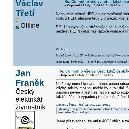
Václav
Re: Co mohlo vše vyhořet, když os
«
Odpověď #6 kdy:
15.06.2013, 10:30 »
Třetí
Nabourané skříně HDS a elektroměrové sloup
vodičů PEN, alespoň tedy u průřezů, kde je 
Offline
P.S. U pohyblivých třífázových pětižilových
nejdelší PE, N delší než fázové vodiče a kr
Václav 3
Stejně jako u kol. Jiřího Schwarze jsou příspěvky psané
Řidič tvrdej život má... , stejně tak vesnickej elektrikář
Jan
Re: Co mohlo vše vyhořet, když osobá
«
Odpověď #7 kdy:
15.06.2013, 14:46 »
Franěk
Ne,že by nemohla nastat nebezpečná situac
kdyby, tak by možná, mohlo by a tak dál. S
Český
připojen pevně a jestli se něco snadno rozp
tak téměř jistě vypadne předřazené jištění. 
elektrikář -
Citace: Václav Třetí 15.06.2013, 10:30
živnostník
.. dělám již od počátku používání pětikolíkových zásuve
není délka N rozhodující.
Jsem přesvědčen, že ani u 400V vidlic a zá