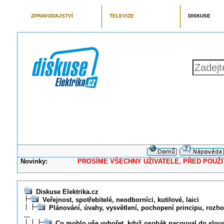
ZPRAVODAJSTVÍ
TELEVIZE
DISKUSE
Novinky:
PROSÍME VŠECHNY UŽIVATELE, PŘED POUŽITÍM 
Diskuse Elektrika.cz
Veřejnost, spotřebitelé, neodborníci, kutilové, laici
Plánování, úvahy, vysvětlení, pochopení principu, rozhod
...
Co mohlo vše vyhořet, když osobák nacouval do slou