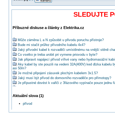
SLEDUJTE 
Příbuzné diskuse a články z Elektrika.cz
Může záměna L a N způsobit u přivodu poruchu přístroje?
Bude mi stačit průřez přívodního kabelu 4x4?
Jaký přívodní kabel k rozvaděči umístěnému na vnější stěně cha
Co vsetko je treba urobit pri vymene priovodu v byte?
Jak připravit napájecí přívod vířivé vany nebo hydromasážní kab
Aky kabel by ste pouzili na vedeni 32A(400V) ked dlzka kabelu b
asi 50m?
Je možné připojení zásuvek plochým kabelem 3x1.5?
Jaký musí být přívod do domovního rozvaděče pro přímotopy?
Je přípustné dovést k vařiči z 3fázového vypínače pouze jednu f
Jaký kabel od elektroměrového rozvaděče k RD ?
Příkon, (Power) input
Aktuální slova (1)
Jak má vypadat provedení přívodu do rozvodnice bytu?
Může v případě špatného izolačního stavu přívodu být revize pozi
přívod
Má být žz vodič z kabelu připojen na svorkovnici PE a PE pak ž
připojena na svorkovnici N?