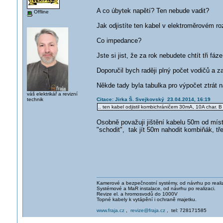
A co úbytek napětí? Ten nebude vadit?
Offline
Jak odjistíte ten kabel v elektroměrovém r
Co impedance?
Jste si jist, že za rok nebudete chtít tři fá
Doporučil bych raději plný počet vodičů a z
Někde tady byla tabulka pro výpočet ztrát 
váš elektrikář a revizní
technik
Citace: Jirka Š. Svejkovský 23.04.2014, 16:19
.. ten kabel odjistil kombichráničem 30mA, 10A char. B
Osobně považuji jištění kabelu 50m od míst
"schodit", tak jít 50m nahodit kombiňák, t
Kamerové a bezpečnostní systémy, od návrhu po realiz
Systémové a MaR instalace, od návrhu po realizaci.
Revize el. a hromosvodů do 1000V
Topné kabely k vytápění i ochraně majetku.
www.fraja.cz
,
revize@fraja.cz
, tel: 728171585