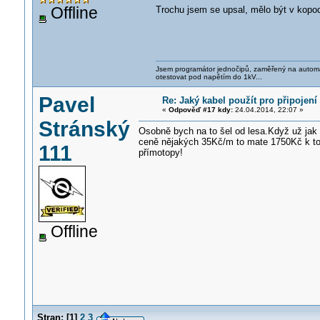
Offline
Trochu jsem se upsal, mělo být v kopod
Jsem programátor jednočipů, zaměřený na automati
otestovat pod napětím do 1kV...
Pavel
Re: Jaký kabel použít pro připojen
«
Odpověď #17 kdy:
24.04.2014, 22:07 »
Stránský
Osobně bych na to šel od lesa.Když už jak 
ceně nějakých 35Kč/m to mate 1750Kč k tom
111
přímotopy!
Offline
Stran:
[
1
]
2
3