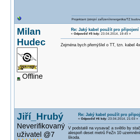
Projektant (strojní zařízení/energetika/TZ budo
Milan
Re: Jaký kabel použít pro připojen
«
Odpověď #5 kdy:
23.04.2014, 19:45 »
Hudec
Zejména bych přemýšlel o TT, tzn. kabel 4x
Offline
Jiří_Hrubý
Re: Jaký kabel použít pro přip
«
Odpověď #6 kdy:
23.04.2014, 21:03 »
Neverifikovaný
V podstatě na vysavač a světlo by stač
uživatel @7
alespoň deset metrů FeZn 10 uzemnění 
škoda.