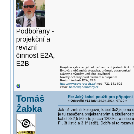
Podbořany -
projekční a
revizní
činnost E2A,
E2B
Projekce vyhrazených el. zařízení v objektech tř. A + 
Bytová a občanská výstavba, průmysl, zdravotnictví
Návrhy a výpočty umělého osvětlení
Návrhy ochrany před bleskem a přepětím
Revizní technik E2A, E2B
http://www.severocech.cz/
mob. 721 141 602
email:
horac@podborany.cz
Tomáš
Re: Jaký kabel použít pro připojen
«
Odpověď #12 kdy:
24.04.2014, 07:20 »
Žabka
Jak už zmínili kolegové, kabel 3x2,5 je na 
je tu zasažena projektanstvím a zkušenostmi,
kabel 3x2,5 50m to je cca 1200kc, a nebo u
FI, 3f jistič a 3 1f jistič). Dobře si to rozm