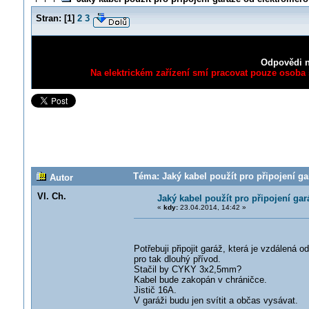
Stran:
[
1
]
2
3
Odpovědi n
Na elektrickém zařízení smí pracovat pouze osoba s
Téma: Jaký kabel použít pro připojení g
Autor
Vl. Ch.
Jaký kabel použít pro připojení ga
«
kdy:
23.04.2014, 14:42 »
Potřebuji připojit garáž, která je vzdálená 
pro tak dlouhý přívod.
Stačil by CYKY 3x2,5mm?
Kabel bude zakopán v chráničce.
Jistič 16A.
V garáži budu jen svítit a občas vysávat.