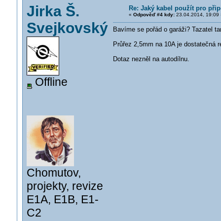
Jirka Š.
Re: Jaký kabel použít pro při
«
Odpověď #4 kdy:
23.04.2014, 19:09 
Svejkovský
Bavíme se pořád o garáži? Tazatel ta
Průřez 2,5mm na 10A je dostatečná r
Dotaz nezněl na autodílnu.
Offline
Chomutov,
projekty, revize
E1A, E1B, E1-
C2