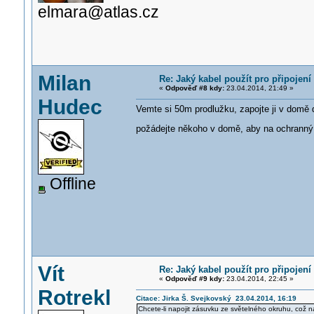
elmara@atlas.cz
Milan
Re: Jaký kabel použít pro připojen
«
Odpověď #8 kdy:
23.04.2014, 21:49 »
Hudec
Vemte si 50m prodlužku, zapojte ji v domě d
požádejte někoho v domě, aby na ochranný 
Offline
Vít
Re: Jaký kabel použít pro připojen
«
Odpověď #9 kdy:
23.04.2014, 22:45 »
Rotrekl
Citace: Jirka Š. Svejkovský 23.04.2014, 16:19
Chcete-li napojit zásuvku ze světelného okruhu, což n