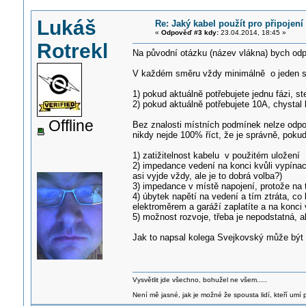
Lukáš
Re: Jaký kabel použít pro připojen
«
Odpověď #3 kdy:
23.04.2014, 18:45 »
Rotrekl
Na původní otázku (název vlákna) bych odp
V každém směru vždy minimálně o jeden stu
1) pokud aktuálně potřebujete jednu fázi, s
2) pokud aktuálně potřebujete 10A, chystal
Offline
Bez znalosti místních podmínek nelze odpově
nikdy nejde 100% říct, že je správně, poku
1) zatižitelnost kabelu v použitém uložení
2) impedance vedení na konci kvůli vypína
asi vyjde vždy, ale je to dobrá volba?)
3) impedance v místě napojení, protože na 
4) úbytek napětí na vedení a tím ztráta, co
elektroměrem a garáží zaplatíte a na konci
5) možnost rozvoje, třeba je nepodstatná, ale
Jak to napsal kolega Svejkovský může být 
Vysvětlit jde všechno, bohužel ne všem.....
Není mě jasné, jak je možné že spousta lidí, kteří umí p