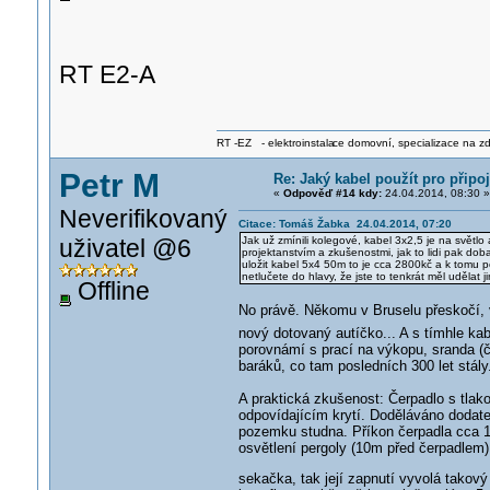
RT E2-A
RT -EZ - elektroinstala
ce domovní, specializace na zdra
Petr M
Re: Jaký kabel použít pro přip
«
Odpověď #14 kdy:
24.04.2014, 08:30 »
Neverifikovaný
Citace: Tomáš Žabka 24.04.2014, 07:20
uživatel @6
Jak už zmínili kolegové, kabel 3x2,5 je na světl
projektanstvím a zkušenostmi, jak to lidi pak doba
uložit kabel 5x4 50m to je cca 2800kč a k tomu pod
netlučete do hlavy, že jste to tenkrát měl udělat ji
Offline
No právě. Někomu v Bruselu přeskočí, v
nový dotovaný autíčko... A s tímhle kab
porovnámí s prací na výkopu, sranda (
baráků, co tam posledních 300 let stály.
A praktická zkušenost: Čerpadlo s tla
odpovídajícím krytí. Doděláváno dodate
pozemku studna. Příkon čerpadla cca 1
osvětlení pergoly (10m před čerpadlem)
sekačka, tak její zapnutí vyvolá takov