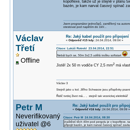
kopoflexe, takže už je stejně v plánu 5
bazén, je kam narvat časový spínač zav
Jsem programátor jednočipů, zaměřený na automati
otestovat pod napětím do 1kV...
Václav
Re: Jaký kabel použít pro připojen
«
Odpověď #15 kdy:
24.04.2014, 09:04 »
Třetí
Citace: Lukáš Rotrekl 23.04.2014, 22:51
Nebál bych se, 50m 3x2,5 udělá trošku softstart
Offline
2
Jistě! 2x 50 m vodiče CY 2,5 mm
má vlast
Václav 3
Stejně jako u kol. Jiřího Schwarze jsou příspěvky psané
Řidič tvrdej život má... , stejně tak vesnickej elektrikář
Petr M
Re: Jaký kabel použít pro přip
«
Odpověď #16 kdy:
24.04.2014, 09:09 »
Neverifikovaný
Citace: Petr M 24.04.2014, 08:30
uživatel @6
(naštěstí těch 40m pod pergolu je v kopoflexe, t
připojit bazén, je kam narvat časový spínač zavla