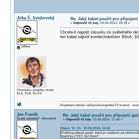
Jirka Š. Svejkovský
Re: Jaký kabel použít pro připojen
«
Odpověď #1 kdy:
23.04.2014, 16:19 »
Chcete-li napojit zásuvku ze světelného o
ten kabel odjistil kombichráničem 30mA, 10
Offline
Chomutov, projekty, revize
E1A, E1B, E1-C2
Projektant (strojní zařízení/energetika/TZ budov), rev
Jan Franěk
Re: Jaký kabel použít pro připojení ga
Český elektrikář - živnostník
«
Odpověď #2 kdy:
23.04.2014, 17:44 »
Citace: Vl. Ch. 23.04.2014, 14:42
Potřebuji připojit garáž, která je vzdálená od elektrom
Stačil by CYKY 3x2,5mm?