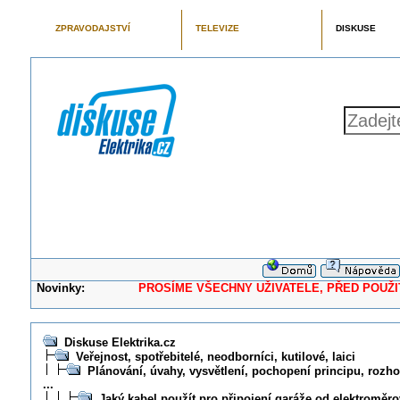
ZPRAVODAJSTVÍ
TELEVIZE
DISKUSE
Novinky:
PROSÍME VŠECHNY UŽIVATELE, PŘED POUŽITÍM 
Diskuse Elektrika.cz
Veřejnost, spotřebitelé, neodborníci, kutilové, laici
Plánování, úvahy, vysvětlení, pochopení principu, rozhod
...
Jaký kabel použít pro připojení garáže od elektroměr