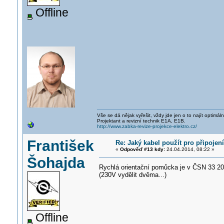
Offline
Vše se dá nějak vyřešit, vždy jde jen o to najít optimá
Projektant a revizní technik E1A, E1B.
http://www.zabka-revize-projekce-elektro.cz/
František
Re: Jaký kabel použít pro připoje
«
Odpověď #13 kdy:
24.04.2014, 08:22 »
Šohajda
Rychlá orientační pomůcka je v ČSN 33 2000-
(230V vydělit dvěma...)
Offline