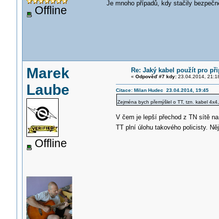
Je mnoho případů, kdy stačily bezpečně 
Offline
Marek
Re: Jaký kabel použít pro p
«
Odpověď #7 kdy:
23.04.2014, 21:1
Laube
Citace: Milan Hudec 23.04.2014, 19:45
Zejména bych přemýšlel o TT, tzn. kabel 4x4,
V čem je lepší přechod z TN sítě na
TT plní úlohu takového policisty. N
Offline