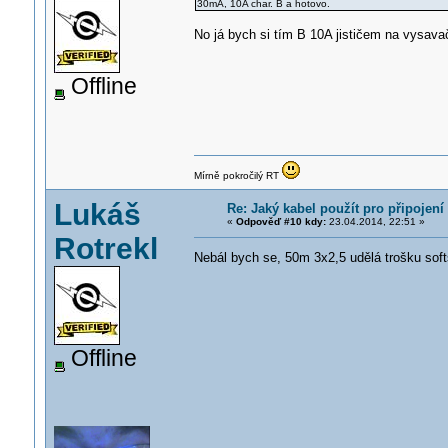
30mA, 10A char. B a hotovo.
No já bych si tím B 10A jističem na vysavač
Offline
Mírně pokročilý RT
Lukáš
Re: Jaký kabel použít pro připojen
«
Odpověď #10 kdy:
23.04.2014, 22:51 »
Rotrekl
Nebál bych se, 50m 3x2,5 udělá trošku soft
Offline