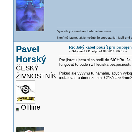
Vysvětlit jde všechno, bohužel ne všem.....
Není mě jasné, jak je možné že spousta lidí, kteří umí p
Pavel
Re: Jaký kabel použít pro připoje
«
Odpověď #11 kdy:
24.04.2014, 06:32 »
Horský
Pro jistotu jsem si to hodil do SICHRu. Je 
fungovat to bude i z hlediska bezpečnosti.
ČESKÝ
Pokud ale vyvynu tu námahu, abych vykopa
ŽIVNOSTNÍK
instaloval o dimenzi min. CYKY-J5x4mm2
Offline