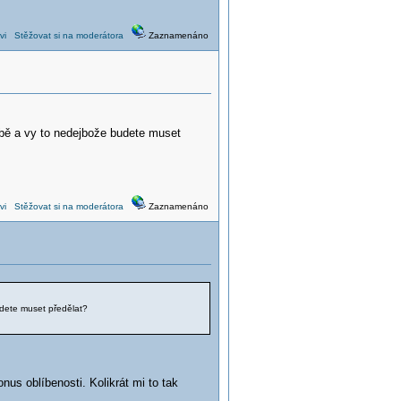
vi
Stěžovat si na moderátora
Zaznamenáno
lbě a vy to nedejbože budete muset
vi
Stěžovat si na moderátora
Zaznamenáno
udete muset předělat?
onus oblíbenosti. Kolikrát mi to tak