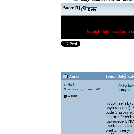
Stran:
[
1
]
Na elektrickém zařízení s
Téma: Jaký kab
Autor
ruda1
Jaký ka
Neverifikovaný uživatel @1
«
kdy:
31.0
Offline
Koupil jsem býv
obytný objekt).
bude 3fázový a
elektroměrovéh
o
rozvaděče CYKY 
spotřeba + elekt
před zmíněným e