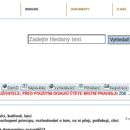
DISKUSE
DOKUMENTY
O NÁS
ELE, PŘED POUŽITÍM DISKUSÍ ČTĚTE MÍSTNÍ PRAVIDLA!
ZDE ..
ci, kutilové, laici
0 u
pochopení principu, rozhodování o tom, co si přeji, potřebuji, chci
 k domovnímu rozvaděči?