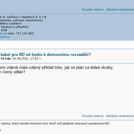
Pravidla diskusí
Nahlásit moderátoro
el. zařízení v objektech tř. A + B
stavba, průmysl, zdravotnictví
ělého osvětlení
 bleskem a přepětím
, E2B
h.cz/
mob. 721 141 602
any.cz
 kabel pro RD od hodin k domovnímu rozvaděči?
#3 kdy:
31.08.2011, 17:52 »
m vlákně máte zdárný příklad toho, jak se platí za dobré skutky.
m černý odběr?
Pravidla diskusí
Nahlásit moderátoro
 nástroj, který otevřel mnohem více dveří než jakýkoliv doposud vynalezený klíč.
z