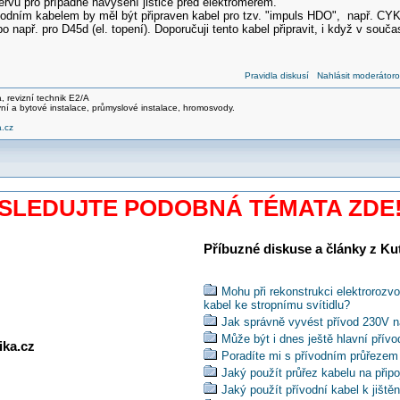
rvu pro případné navýšení jističe před elektroměrem.
odním kabelem by měl být připraven kabel pro tzv. "impuls HDO", např. CYKY
bo např. pro D45d (el. topení). Doporučuji tento kabel připravit, i když v souč
Pravidla diskusí
Nahlásit moderátoro
ma, revizní technik E2/A
ní a bytové instalace, průmyslové instalace, hromosvody.
.cz
SLEDUJTE PODOBNÁ TÉMATA ZDE
Příbuzné diskuse a články z Kuti
Mohu při rekonstrukci elektroroz
kabel ke stropnímu svítidlu?
Jak správně vyvést přívod 230V n
Může být i dnes ještě hlavní pří
ika.cz
Poradíte mi s přívodním průřezem 
Jaký použít průřez kabelu na přip
Jaký použít přívodní kabel k jišt