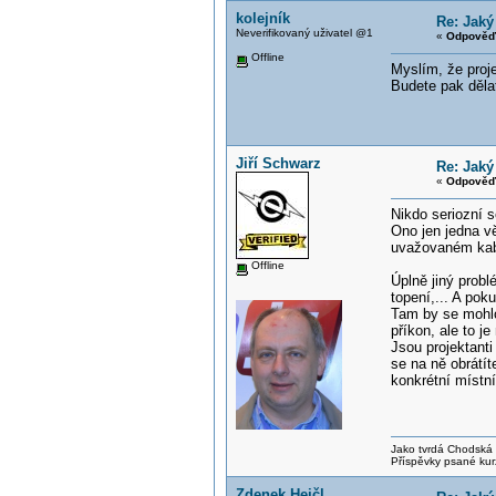
kolejník
Re: Jaký
Neverifikovaný uživatel @1
«
Odpověď 
Offline
Myslím, že proje
Budete pak děla
Jiří Schwarz
Re: Jaký
«
Odpověď 
Nikdo seriozní 
Ono jen jedna vě
uvažovaném kabe
Offline
Úplně jiný probl
topení,... A po
Tam by se mohlo 
příkon, ale to j
Jsou projektanti
se na ně obrátít
konkrétní místn
Jako tvrdá Chodská p
Příspěvky psané kur
Zdenek Hejčl