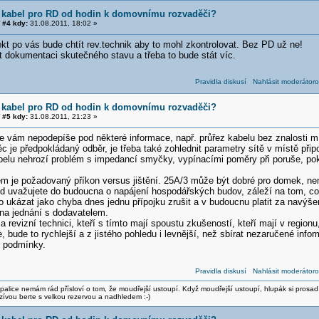
 kabel pro RD od hodin k domovnímu rozvaděči?
#4 kdy:
31.08.2011, 18:02 »
kt po vás bude chtít rev.technik aby to mohl zkontrolovat. Bez PD už ne!
t dokumentaci skutečného stavu a třeba to bude stát víc.
Pravidla diskusí
Nahlásit moderátoro
 kabel pro RD od hodin k domovnímu rozvaděči?
#5 kdy:
31.08.2011, 21:23 »
se vám nepodepíše pod některé informace, např. průřez kabelu bez znalosti m
c je předpokládaný odběr, je třeba také zohlednit parametry sítě v místě připoje
lu nehrozí problém s impedancí smyčky, vypínacími poměry při poruše, pokles
ém je požadovaný příkon versus jištění. 25A/3 může být dobré pro domek, nem
kud uvažujete do budoucna o napájení hospodářských budov, záleží na tom, co
ukázat jako chyba dnes jednu přípojku zrušit a v budoucnu platit za navýšen
e na jednání s dodavatelem.
 a revizní technici, kteří s tímto mají spoustu zkušeností, kteří mají v region
e, bude to rychlejší a z jistého pohledu i levnější, než sbírat nezaručené info
í podmínky.
Pravidla diskusí
Nahlásit moderátoro
alice nemám rád přísloví o tom, že moudřejší ustoupí. Když moudřejší ustoupí, hlupák si prosad
zívou berte s velkou rezervou a nadhledem :-)