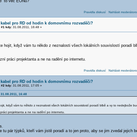
je to věc EONu?
Pravidla diskusí
Nahlásit moderátoro
 kabel pro RD od hodin k domovnímu rozvaděči?
#1 kdy:
31.08.2011, 16:48 »
 hojit, když vám tu někdo z neznalosti všech lokálních souvislostí poradí b
zní práci projektanta a ne na radění po internetu.
Pravidla diskusí
Nahlásit moderátoro
 kabel pro RD od hodin k domovnímu rozvaděči?
#2 kdy:
31.08.2011, 17:05 »
 31.08.2011, 16:48
jit, když vám tu někdo z neznalosti všech lokálních souvislostí poradí blbě a vy to nedejbože b
 práci projektanta a ne na radění po internetu.
s.
e tu pár týpků, kteří vám jistě poradí a to jen proto, aby se jim zvedal jejich b