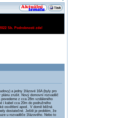
»
/2022 Sb.
Podrobnosti zde!
udovy) a jedny 1fázové 16A (byly pro
v plánu zrušit. Nový domovní rozvaděč
 a povedeme z cca 28m vzdáleného
é i kabel cca 20m do podružného
ké osvětlení apod.. V domě běžná
bely dostatečné. Ještě je problém, že
ouze u rozvaděče 1fázového. Nebo to