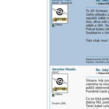
Re: Jaký
OSVČ - živnostník
«
Odpověď 
To Jiří Schwarz:
Jednu přípojku z
největší odběr m
Ano, dříve měl o
Offline
odběr a 16A. Sta
Pokud budou něj
Souhlasím s tím 
Toto však musí 
Elektromontér EZ-M
Výroba, montáž a se
Jaroslav Hasala
Re: Jaký
OSVČ
«
Odpověď 
Situace, kdy jso
zejména na vesn
poblíž elektromě
Poměrně časté je
Offline
Co se týká potř
(běžný RD, jist
Znojmo (JM)
Tento kabel vyho