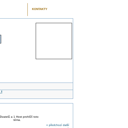
KONTAKTY
.!
živatelů a 1 Host prohlíží toto
téma.
« předchozí
další