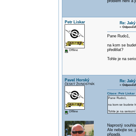
problém není a 
Petr Liskar
Re: Jaký
«
Odpověď 
Pane Rudo1,
na kom se budete
předělat?
Offline
Tohle je na serio
Pavel Horský
Re: Jaký
ČESKÝ ŽIVNOSTNÍK
«
Odpověď 
Citace: Petr Liskar
Pane Rudo1,
na kom se budete ho
Offline
Tohle je na seriozní
Naprostý souhla
Ale nebojte se, j
připadá.