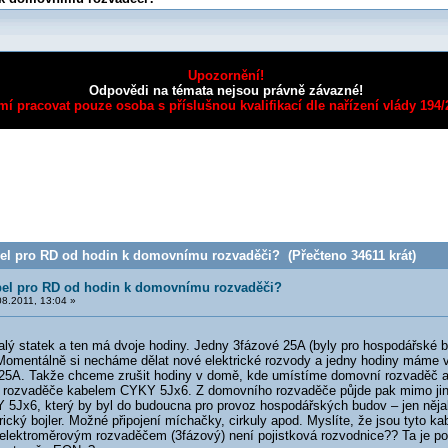
Upozornění!
Odpovědi na témata nejsou právně závazné!
mí pracovat pouze osoba s příslušnou kvalifikací dle nařízení vlády 194
el pro RD od hodin k domovnímu rozvaděči? (Přečteno 34611 krát)
bel pro RD od hodin k domovnímu rozvaděči?
8.2011, 13:04 »
alý statek a ten má dvoje hodiny. Jedny 3fázové 25A (byly pro hospodářské b
 Momentálně si necháme dělat nové elektrické rozvody a jedny hodiny máme 
 25A. Takže chceme zrušit hodiny v domě, kde umístíme domovní rozvaděč
 rozvaděče kabelem CYKY 5Jx6. Z domovního rozvaděče půjde pak mimo jin
5Jx6, který by byl do budoucna pro provoz hospodářských budov – jen něja
rický bojler. Možné připojení míchačky, cirkuly apod. Myslíte, že jsou tyto ka
lektroměrovým rozvaděčem (3fázový) není pojistková rozvodnice?? Ta je p