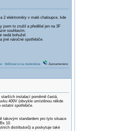
za 2 elektroměry v malé chaloupce, kde
 jsem to zrušil a předělal jen na 3F
ázor souhlasím.
at nedá bohužel.
a jiné náročné spotřebiče.
vi
Stěžovat si na moderátora
Zaznamenáno
 starších instalací poměrně častá,
ásuvku 400V (obvykle umístěnou někde
 ostatní spotřebiče.
ně takovým standardem pro tyto situace
4Bx 10.
ních distributorů) a poskytuje také