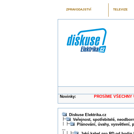
ZPRAVODAJSTVÍ
TELEVIZE
Novinky:
PROSÍME VŠECHNY UŽIVAT
Diskuse Elektrika.cz
Veřejnost, spotřebitelé, neodborní
Plánování, úvahy, vysvětlení, 
...
Jaký kabel pro RD od hodin