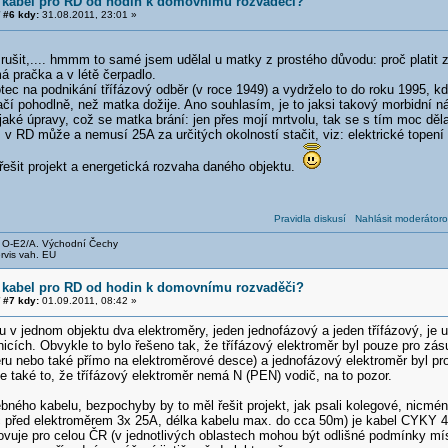
 kabel pro RD od hodin k domovnímu rozvaděči?
#6 kdy:
31.08.2011, 23:01 »
rušit,.... hmmm to samé jsem udělal u matky z prostého důvodu: proč platit 
á pračka a v létě čerpadlo.
tec na podnikání třífázový odběr (v roce 1949) a vydrželo to do roku 1995, kdy
čí pohodlně, než matka dožije. Ano souhlasím, je to jaksi takový morbidní n
aké úpravy, což se matka brání: jen přes mojí mrtvolu, tak se s tím moc děl
v RD může a nemusí 25A za určitých okolností stačit, viz: elektrické topení 
řešit projekt a energetická rozvaha daného objektu.
Pravidla diskusí
Nahlásit moderátoro
, O-E2/A. Východní Čechy
rvis vah. EU
 kabel pro RD od hodin k domovnímu rozvaděči?
#7 kdy:
01.09.2011, 08:42 »
u v jednom objektu dva elektroměry, jeden jednofázový a jeden třífázový, je u
icích. Obvykle to bylo řešeno tak, že třífázový elektroměr byl pouze pro z
ru nebo také přímo na elektroměrové desce) a jednofázový elektroměr byl pro
 také to, že třífázový elektroměr nemá N (PEN) vodič, na to pozor.
ebného kabelu, bezpochyby by to měl řešit projekt, jak psali kolegové, nicmé
ič před elektroměrem 3x 25A, délka kabelu max. do cca 50m) je kabel CYKY 
vuje pro celou ČR (v jednotlivých oblastech mohou být odlišné podmínky míst