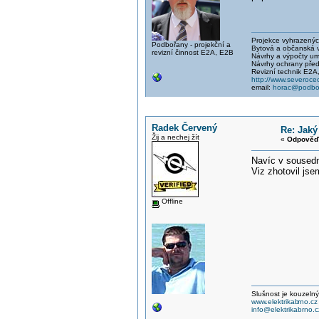
Projekce vyhrazených 
Podbořany - projekční a
Bytová a občanská vý
revizní činnost E2A, E2B
Návrhy a výpočty um
Návrhy ochrany před
Revizní technik E2A
http://www.severocec
email:
horac@podbor
Radek Červený
Re: Jaký
Žij a nechej žít
«
Odpověď 
Navíc v sousední
Viz zhotovil jse
Offline
Slušnost je kouzelný
www.elektrikab
rno.cz
info@elektrikabrno.c