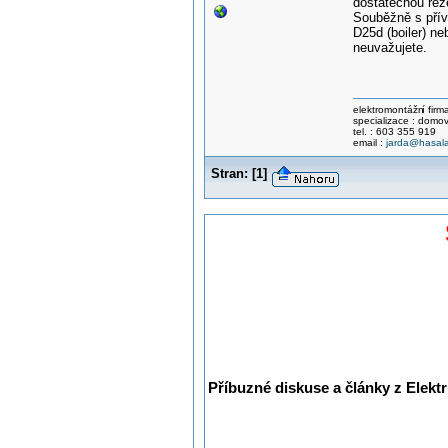
dostatečnou reze
Souběžně s přív
D25d (boiler) ne
neuvažujete.
elektromontážn
í fir
specializace : domov
tel. : 603 355 919
email :
jarda@hasala
Stran:
[
1
]
Příbuzné diskuse a články z Elektr