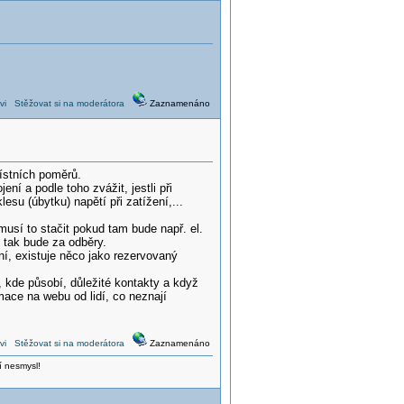
vi
Stěžovat si na moderátora
Zaznamenáno
ístních poměrů.
ní a podle toho zvážit, jestli při
u (úbytku) napětí při zatížení,...
usí to stačit pokud tam bude např. el.
 tak bude za odběry.
í, existuje něco jako rezervovaný
u, kde působí, důležité kontakty a když
rmace na webu od lidí, co neznají
vi
Stěžovat si na moderátora
Zaznamenáno
í nesmysl!