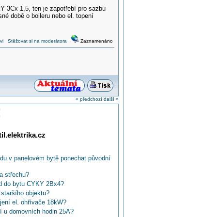
 3Cx 1,5, ten je zapotřebí pro sazbu
asné době o boileru nebo el. topení
vi
Stěžovat si na moderátora
Zaznamenáno
« předchozí
další »
!
l.elektrika.cz
vodu v panelovém bytě ponechat původní
a střechu?
vod do bytu CYKY 2Bx4?
staršího objektu?
ojení el. ohřívače 18kW?
ění u domovních hodin 25A?