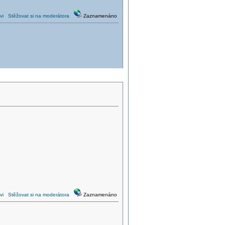
vi
Stěžovat si na moderátora
Zaznamenáno
vi
Stěžovat si na moderátora
Zaznamenáno