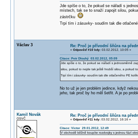
Jde spíše o to, že pokud se nářadí s jednos
místech, tak se to snaží zapojit silou, pokud
zástrčku
Trpí tím i zásuvky- soudím tak dle otlače
Václav 3
Re: Proč je přívodní šňůra na před
«
Odpověď #10 kdy:
03.02.2012, 10:05 »
Citace: Petr Dlouhý 03.02.2012, 05:09
Jde spíše o to, že pokud se nářadí s jednosměrně zapoj
silou, pokud to nejde tak ještě hrubší silou, a pokud t
Trpí tím i zásuvky- soudím tak dle otlačeného PE kolí
No to už je jen problém jedince, když neko
jeho, tak proč by ho měl šetřit. A je po pro
Kamil Novák
Re: Proč je přívodní šňůra na před
OSVČ
«
Odpověď #11 kdy:
03.02.2012, 16:16 »
Citace: Victor 29.01.2012, 12:49
V obchodě běžně koupíte rozdvojky s jednou fází obr