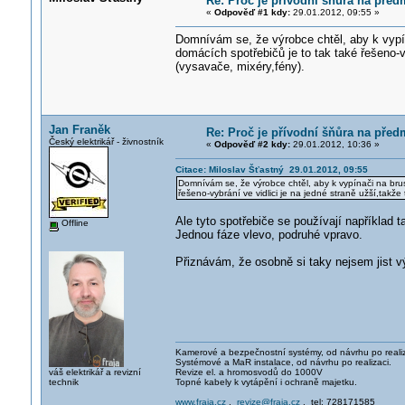
Re: Proč je přívodní šňůra na před
«
Odpověď #1 kdy:
29.01.2012, 09:55 »
Domnívám se, že výrobce chtěl, aby k vypín
domácích spotřebičů je to tak také řešeno-v
(vysavače, mixéry,fény).
Jan Franěk
Re: Proč je přívodní šňůra na před
Český elektrikář - živnostník
«
Odpověď #2 kdy:
29.01.2012, 10:36 »
Citace: Miloslav Šťastný 29.01.2012, 09:55
Domnívám se, že výrobce chtěl, aby k vypínači na brus
řešeno-vybrání ve vidlici je na jedné straně užší,takž
Ale tyto spotřebiče se používají například 
Offline
Jednou fáze vlevo, podruhé vpravo.
Přiznávám, že osobně si taky nejsem jist 
Kamerové a bezpečnostní systémy, od návrhu po realiz
Systémové a MaR instalace, od návrhu po realizaci.
váš elektrikář a revizní
Revize el. a hromosvodů do 1000V
technik
Topné kabely k vytápění i ochraně majetku.
www.fraja.cz
,
revize@fraja.cz
, tel: 728171585