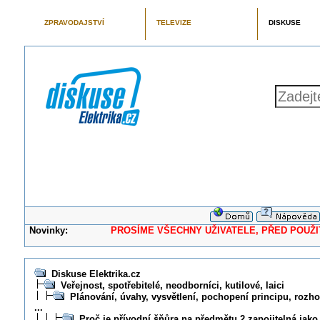
ZPRAVODAJSTVÍ
TELEVIZE
DISKUSE
Novinky:
PROSÍME VŠECHNY UŽIVATELE, PŘED POUŽITÍM 
Diskuse Elektrika.cz
Veřejnost, spotřebitelé, neodborníci, kutilové, laici
Plánování, úvahy, vysvětlení, pochopení principu, rozhod
...
Proč je přívodní šňůra na předmětu 2 zapojitelná jako