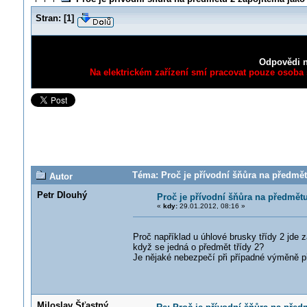
Stran:
[
1
]
Odpovědi n
Na elektrickém zařízení smí pracovat pouze osoba s
Téma: Proč je přívodní šňůra na předmětu
Autor
Petr Dlouhý
Proč je přívodní šňůra na předmětu
«
kdy:
29.01.2012, 08:16 »
Proč například u úhlové brusky třídy 2 jde 
když se jedná o předmět třídy 2?
Je nějaké nebezpečí při případné výměně př
Miloslav Šťastný