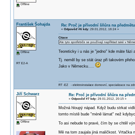
Offline
František Šohajda
Re: Proč je přívodní šňůra na předmětu
«
Odpověď #6 kdy:
29.01.2012, 16:24 »
Citace
Ale tyto spotřebiče se používají například také v Něme
Teoreticky i u nás je "jedno" kde máte fázi a 
Offline
Tj. neměl by se stát úraz při takovém přeh
RT E2-A
Jako v Německu.....
RT -EZ - elektroinstala
ce domovní, specializace na zdra
Jiří Schwarz
Re: Proč je přívodní šňůra na před
«
Odpověď #7 kdy:
29.01.2012, 20:15 »
Možná hloupý nápad. Když budu strkat vidli
tomto místě bude "méně lámat" než kdybyc
Offline
To asi nebude to pravé, čím by se chtěl výr
Mě na tom zaujala jiná maličkost. Vrtačka n