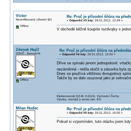
Victor
Re: Proč je přívodní šňůra na před
Neverifikovaný uživatel @1
«
Odpověď #3 kdy:
29.01.2012, 12:49 »
Offline
V obchodě běžně koupíte rozdvojky s jedno
Zdenek Hejčl
Re: Proč je přívodní šňůra na předmětu
OSVČ - živnostník
«
Odpověď #4 kdy:
29.01.2012, 13:04 »
Dříve se spínalo jenom jednopolově: vrtačk
nezáměnná - nešla otočit a zásuvka byla 
Dnes se používá většinou dvoupolový spína
Takže by se dalo usuzovat jako je setrvačn
Offline
Elektromontér EZ-M, O-E2/A. Východní Čechy
Výroba, montáž a servis vah. EU
Milan Hudec
Re: Proč je přívodní šňůra na před
«
Odpověď #5 kdy:
29.01.2012, 16:00 »
Pokud si vzpomínám, tuto otázku jsem kdys