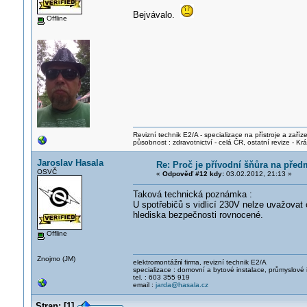
Bejvávalo.
Offline
Revizní technik E2/A - specializace na přístroje a zaříze
působnost : zdravotnictví - celá ČR, ostatní revize - K
Jaroslav Hasala
Re: Proč je přívodní šňůra na před
OSVČ
«
Odpověď #12 kdy:
03.02.2012, 21:13 »
Taková technická poznámka :
U spotřebičů s vidlicí 230V nelze uvažovat
hlediska bezpečnosti rovnocené.
Offline
Znojmo (JM)
elektromontážn
í firma, revizní technik E2/A
specializace : domovní a bytové instalace, průmyslové 
tel. : 603 355 919
email :
jarda@hasala.cz
Stran:
[
1
]