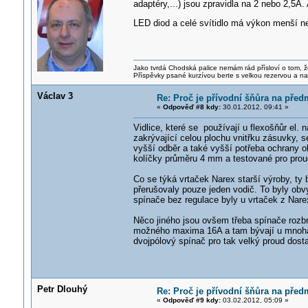
adaptéry,...) jsou zpravidla na 2 nebo 2,5A.
LED diod a celé svítidlo má výkon menší 
Jako tvrdá Chodská palice nemám rád přísloví o tom, ž
Příspěvky psané kurzívou berte s velkou rezervou a na
Václav 3
Re: Proč je přívodní šňůra na před
«
Odpověď #8 kdy:
30.01.2012, 09:41 »
Vidlice, které se používají u flexošňůr el.
zakrývající celou plochu vnitřku zásuvky, 
vyšší odběr a také vyšší potřeba ochrany o
kolíčky průměru 4 mm a testované pro proud
Co se týká vrtaček Narex starší výroby, ty b
přerušovaly pouze jeden vodič. To byly obv
spínače bez regulace byly u vrtaček z Nare
Něco jiného jsou ovšem třeba spínače roz
možného maxima 16A a tam bývají u mnoha 
dvojpólový spínač pro tak velký proud dost
Petr Dlouhý
Re: Proč je přívodní šňůra na před
«
Odpověď #9 kdy:
03.02.2012, 05:09 »