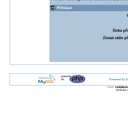
Přihlásit
Doba při
Zůstat stále p
Powered by S
Stránka 