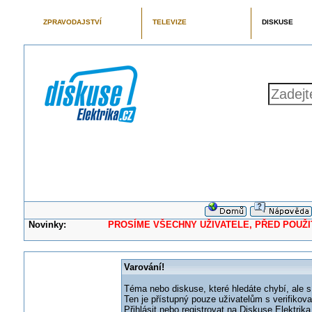
ZPRAVODAJSTVÍ
TELEVIZE
DISKUSE
Novinky:
PROSÍME VŠECHNY UŽIVATELE, PŘED POUŽITÍM 
Varování!
Téma nebo diskuse, které hledáte chybí, ale s
Ten je přístupný pouze uživatelům s verifikov
Přihlásit nebo registrovat na Diskuse Elektri