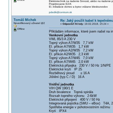
Elektrotechnik na riadenie činnosti, alebo na riadenie
Projektovanie E2/A
El. inštalácie domov a bytov vrátane bleskozvodov
pdedik@centrum.sk
Tomáš Michek
Re: Jaký použít kabel k tepelné
Neverifikovaný uživatel @2
«
Odpověď #4 kdy:
19.02.2018, 15:24 »
Offline
Přikládám informace, které jsem našel na in
Venkovní jednotka
VWL 85/3 A 230 V
Topný výkon A7/W35 7,7 kW
El. příkon A7/W35 1,7 kW
Topný výkon A2/W35 7,2 kW
El. příkon A2/W35 2,3 kW
Topný výkon A7/W45 7,0 kW
El. příkon A7/W45 2,0 kW
Elektrická přípojka 230 V / 50 Hz 1/N/PE
Elektrické krytí IP 25
Rozběhový proud ≤ 16 A
Jištění (typ C / D) 16 A
Vnitřní jednotka
VIH QW 190/1 E
Druh bivalence Topná spirála
Rozsah topného výkonu 2-6kW
Elektrické připojení 400 V / 50 Hz
Integrovaná pojistka (SMU – eBox) T4A, 
Spotřeba energie v pohotovostním režimu
Krytí IPX4