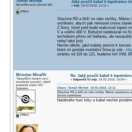
Tomáš Michek
Jaký použít kabel k tepelnému č
Neverifikovaný uživatel @2
«
kdy:
19.02.2018, 12:11 »
Offline
Stavíme RD a blíží se nám omítky. Máme nat
omítkami, abych pak nemusel znova zasek
Z firmy, které poté bude realizovat topení
V a vnitřní 400 V. Bohužel nedokázali mi říc
technikem přímo od Vaillantu, ale nezarušili
nebyl také jistý
Nevíte někdo, jaké kabely prosím k tomuto 
které mi poslala montážní firma je zde -
htt
stránky od 119 do 121, budeme mít VWL 8
Miroslav Minařík
Re: Jaký použít kabel k tepelné
"Nejvyšším úkolem není
«
Odpověď #1 kdy:
19.02.2018, 14:09 »
teoretické poznání, nýbrž
praktické umění žít!"
Citace: Tomáš Michek 19.02.2018, 12:11
Sokrates
Stavíme RD a blíží se nám omítky. Máme natahanou el
znova zasekávat.
Natáhněte husí krky a kabel nechte protáhno
Offline