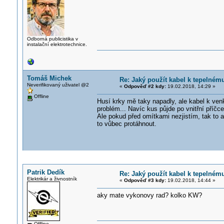
Odborná publicistika v
instalační elektrotechnice.
Tomáš Michek
Re: Jaký použít kabel k tepelné
Neverifikovaný uživatel @2
«
Odpověď #2 kdy:
19.02.2018, 14:29 »
Offline
Husí krky mě taky napadly, ale kabel k ven
problém... Navíc kus půjde po vnitřní příčc
Ale pokud před omítkami nezjistím, tak to 
to vůbec protáhnout.
Patrik Dedík
Re: Jaký použít kabel k tepelné
Elektrikár a živnostník
«
Odpověď #3 kdy:
19.02.2018, 14:44 »
aky mate vykonovy rad? kolko KW?
Offline