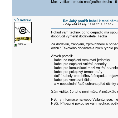
Max. velikost proudu napájecího okruhu 9
Vít Rotrekl
Re: Jaký použít kabel k tepelné
«
Odpověď #5 kdy:
19.02.2018, 15:30 »
Pokud vám technik co to čerpadlo má spoušt
doporučil vyměnit dodavatele. Tečka
Za dodávku, zapojení, zprovoznění a případ
Offline
webu? Takového dodavatele bych rychle pos
Abych poradil:
- kabel na napájení venkovní jednotky
- kabel pro napájení vnitřní jednotky
- kabel pro komunikaci mezi vnitřní a venk
- kabel pro pokojový termostat/ty
- další kabely pro oběhová čerpadla, troj/dv
- kabel pro venkovní čidlo
- a v neposlední řadě ochrana před účinky a
Sám vidíte, že toho není málo. A nečekáte
PS: Ty informace na webu Vailantu jsou. Té
PSS: Případně pokud se vám nechce, pošle