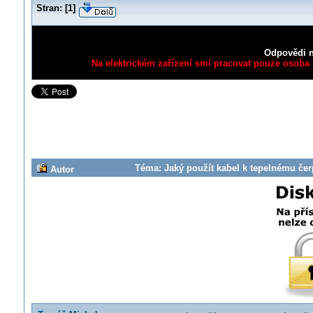
Stran:
[
1
]
Odpovědi n
Na elektrickém zařízení smí pracovat pouze osoba s
Téma: Jaký použít kabel k tepelnému čer
Autor