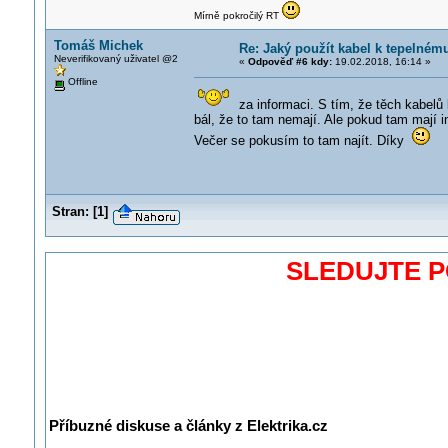
Mírně pokročilý RT
Tomáš Michek
Re: Jaký použít kabel k tepelné
Neverifikovaný uživatel @2
«
Odpověď #6 kdy:
19.02.2018, 16:14 »
Offline
za informaci. S tím, že těch kabelů 
bál, že to tam nemají. Ale pokud tam mají in
Večer se pokusím to tam najít. Díky
Stran:
[
1
]
SLEDUJTE 
Příbuzné diskuse a články z Elektrika.cz