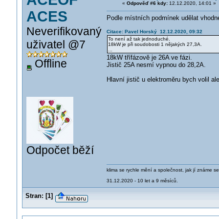
«
Odpověď #6 kdy:
12.12.2020, 14:01 »
ACES
Podle místních podmínek udělat vhodn
Neverifikovaný
Citace: Pavel Horský 12.12.2020, 09:32
To není až tak jednoduché.
uživatel @7
18kW je při soudobosti 1 nějakých 27,3A.
...
18kW třífázově je 26A ve fázi.
Offline
Jistič 25A nesmí vypnou do 28,2A.
Hlavní jistič u elektroměru bych volil a
Odpočet běží
klima se rychle mění a společnost, jak jí známe s
31.12.2020 - 10 let a 9 měsíců.
Stran:
[
1
]