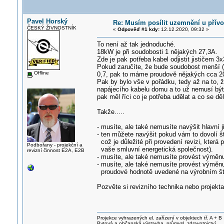
Pavel Horský
Re: Musím posílit uzemnění u přív
ČESKÝ ŽIVNOSTNÍK
«
Odpověď #1 kdy:
12.12.2020, 09:32 »
To není až tak jednoduché.
18kW je při soudobosti 1 nějakých 27,3A.
Zde je pak potřeba kabel odjistit jističem 
Pokud zaručíte, že bude soudobost menší (
Offline
0,7, pak to máme proudově nějakých cca 2
Pak by bylo vše v pořádku, tedy až na to, ž
napájecího kabelu domu a to už nemusí být 
pak měl říci co je potřeba udělat a co se dě
Takže.....
- musíte, ale také nemusíte navýšit hlavní 
- ten můžete navýšit pokud vám to dovolí š
což je důležité při provedení revizi, která
Podbořany - projekční a
vaše smluvní energetická společnost).
revizní činnost E2A, E2B
- musíte, ale také nemusíte provést výměnu
- musíte, ale také nemusíte provést výměnu
proudové hodnotě uvedené na výrobním št
Pozvěte si revizního technika nebo projekt
Projekce vyhrazených el. zařízení v objektech tř. A + B
Bytová a občanská výstavba, průmysl, zdravotnictví