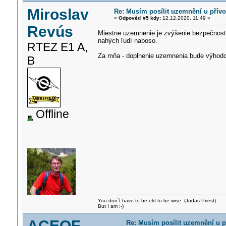
Miroslav
Re: Musím posílit uzemnění u přív
«
Odpověď #5 kdy:
12.12.2020, 11:49 »
Revús
Miestne uzemnenie je zvýšenie bezpečnost
nahých ľudí naboso.
RTEZ E1 A,
Za mňa - doplnenie uzemnenia bude výhodo
B
Offline
You don´t have to be old to be wise. (Judas Priest)
But I am :-)
ACEOF
Re: Musím posílit uzemnění u p