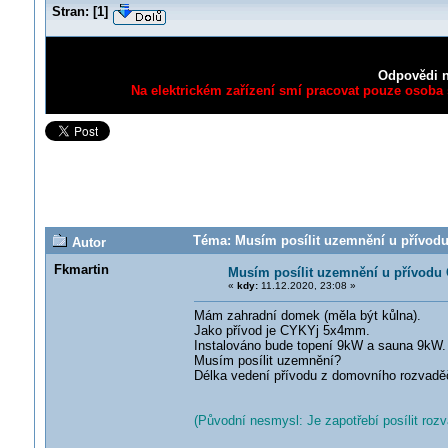
Stran:
[
1
]
Odpovědi n
Na elektrickém zařízení smí pracovat pouze osoba s
Téma: Musím posílit uzemnění u přívodu
Autor
Fkmartin
Musím posílit uzemnění u přívodu 
«
kdy:
11.12.2020, 23:08 »
Mám zahradní domek (měla být kůlna).
Jako přívod je CYKYj 5x4mm.
Instalováno bude topení 9kW a sauna 9kW.
Musím posílit uzemnění?
Délka vedení přívodu z domovního rozvadě
(Původní nesmysl: Je zapotřebí posílit ro