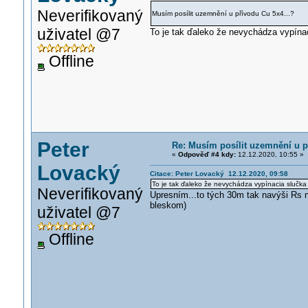
Neverifikovaný
Musím posílit uzemnění u přívodu Cu 5x4...?
uživatel @7
To je tak ďaleko že nevychádza vypína
Offline
Peter
Re: Musím posílit uzemnění u p
«
Odpověď #4 kdy:
12.12.2020, 10:55 »
Lovacký
Citace: Peter Lovacký 12.12.2020, 09:58
To je tak ďaleko že nevychádza vypínacia slučk
Neverifikovaný
Upresním...to tých 30m tak navýši Rs 
bleskom)
uživatel @7
Offline