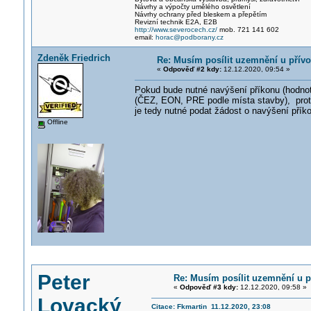
Návrhy a výpočty umělého osvětlení
Návrhy ochrany před bleskem a přepětím
Revizní technik E2A, E2B
http://www.severocech.cz/
mob. 721 141 602
email:
horac@podborany.cz
Zdeněk Friedrich
Re: Musím posílit uzemnění u přív
«
Odpověď #2 kdy:
12.12.2020, 09:54 »
Pokud bude nutné navýšení příkonu (hodnoty
(ČEZ, EON, PRE podle místa stavby), proto
je tedy nutné podat žádost o navýšení přík
Offline
Peter
Re: Musím posílit uzemnění u p
«
Odpověď #3 kdy:
12.12.2020, 09:58 »
Lovacký
Citace: Fkmartin 11.12.2020, 23:08