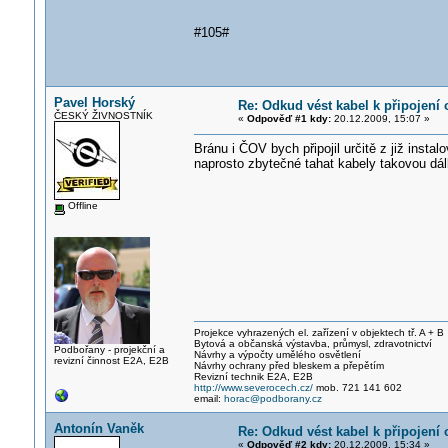
#105#
Pavel Horský
Re: Odkud vést kabel k připojení 
ČESKÝ ŽIVNOSTNÍK
«
Odpověď #1 kdy:
20.12.2009, 15:07 »
Bránu i ČOV bych připojil určitě z již instal
naprosto zbytečné tahat kabely takovou dá
Offline
Projekce vyhrazených el. zařízení v objektech tř. A + B
Bytová a občanská výstavba, průmysl, zdravotnictví
Podbořany - projekční a
Návrhy a výpočty umělého osvětlení
revizní činnost E2A, E2B
Návrhy ochrany před bleskem a přepětím
Revizní technik E2A, E2B
http://www.severocech.cz/
mob. 721 141 602
email:
horac@podborany.cz
Antonín Vaněk
Re: Odkud vést kabel k připojení 
«
Odpověď #2 kdy:
20.12.2009, 15:34 »