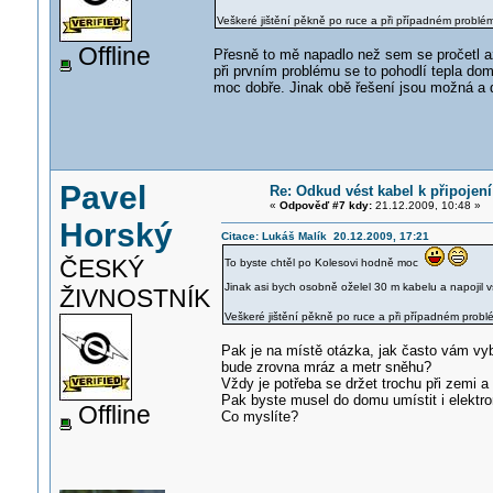
Veškeré jištění pěkně po ruce a při případném problému
Offline
Přesně to mě napadlo než sem se pročetl a
při prvním problému se to pohodlí tepla domo
moc dobře. Jinak obě řešení jsou možná a d
Pavel
Re: Odkud vést kabel k připojení
«
Odpověď #7 kdy:
21.12.2009, 10:48 »
Horský
Citace: Lukáš Malík 20.12.2009, 17:21
ČESKÝ
To byste chtěl po Kolesovi hodně moc
Jinak asi bych osobně oželel 30 m kabelu a napojil 
ŽIVNOSTNÍK
Veškeré jištění pěkně po ruce a při případném problé
Pak je na místě otázka, jak často vám vybav
bude zrovna mráz a metr sněhu?
Vždy je potřeba se držet trochu při zemi a
Pak byste musel do domu umístit i elektro
Offline
Co myslíte?