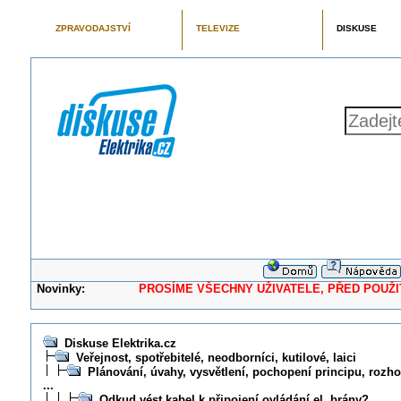
ZPRAVODAJSTVÍ
TELEVIZE
DISKUSE
Novinky:
PROSÍME VŠECHNY UŽIVATELE, PŘED POUŽITÍM 
Diskuse Elektrika.cz
Veřejnost, spotřebitelé, neodborníci, kutilové, laici
Plánování, úvahy, vysvětlení, pochopení principu, rozhod
...
Odkud vést kabel k připojení ovládání el. brány?