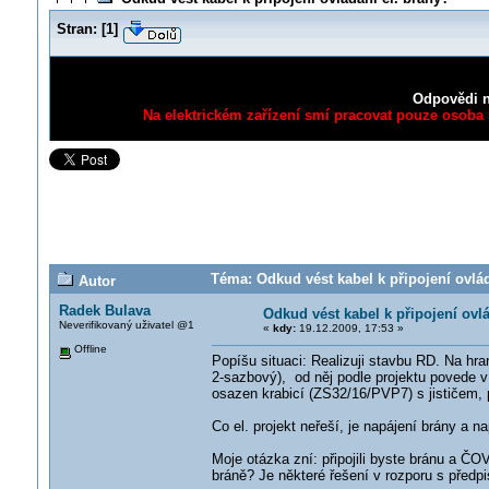
Stran:
[
1
]
Odpovědi n
Na elektrickém zařízení smí pracovat pouze osoba s
Téma: Odkud vést kabel k připojení ovlád
Autor
Radek Bulava
Odkud vést kabel k připojení ovlá
Neverifikovaný uživatel @1
«
kdy:
19.12.2009, 17:53 »
Offline
Popíšu situaci: Realizuji stavbu RD. Na hra
2-sazbový), od něj podle projektu povede 
osazen krabicí (ZS32/16/PVP7) s jističem
Co el. projekt neřeší, je napájení brány a na
Moje otázka zní: připojili byste bránu a ČOV
bráně? Je některé řešení v rozporu s před