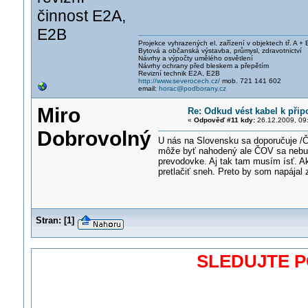
činnost E2A,
E2B
Projekce vyhrazených el. zařízení v objektech tř. A + 
Bytová a občanská výstavba, průmysl, zdravotnictví
Návrhy a výpočty umělého osvětlení
Návrhy ochrany před bleskem a přepětím
Revizní technik E2A, E2B
http://www.severocech.cz/
mob. 721 141 602
email:
horac@podborany.cz
Miro
Re: Odkud vést kabel k připo
«
Odpověď #11 kdy:
26.12.2009, 09
Dobrovolný
U nás na Slovensku sa doporučuje /Č
môže byť nahodený ale ČOV sa nebud
prevodovke. Aj tak tam musím ísť. A
pretlačiť sneh. Preto by som napájal z
Stran:
[
1
]
SLEDUJTE 