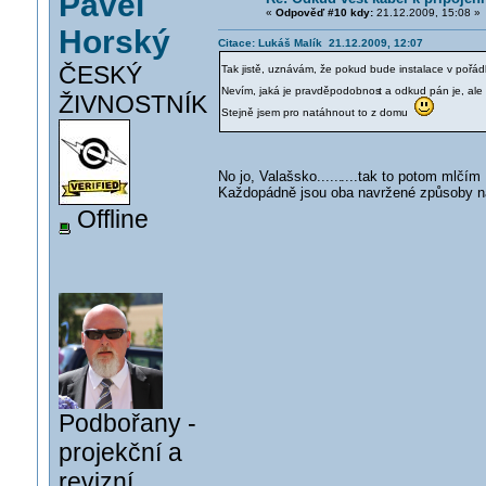
Pavel
«
Odpověď #10 kdy:
21.12.2009, 15:08 »
Horský
Citace: Lukáš Malík 21.12.2009, 12:07
ČESKÝ
Tak jistě, uznávám, že pokud bude instalace v pořádk
Nevím, jaká je pravděpodobnos
t a odkud pán je, al
ŽIVNOSTNÍK
Stejně jsem pro natáhnout to z domu
No jo, Valašsko......
....tak to potom mlčí
Každopádně jsou oba navržené způsoby napr
Offline
Podbořany -
projekční a
revizní