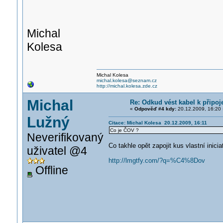
Michal
Kolesa
Michal Kolesa
michal.kolesa@seznam.cz
http://michal.kolesa.zde.cz
Michal
Re: Odkud vést kabel k připoj
«
Odpověď #4 kdy:
20.12.2009, 16:20 
Lužný
Citace: Michal Kolesa 20.12.2009, 16:11
Co je ČOV ?
Neverifikovaný
Co takhle opět zapojit kus vlastní inicia
uživatel @4
http://lmgtfy.com/?q=%C4%8Dov
Offline