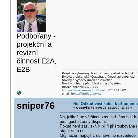
Podbořany -
projekční a
revizní
činnost E2A,
E2B
Projekce vyhrazených el. zařízení v objektech tř. A + 
Bytová a občanská výstavba, průmysl, zdravotnictví
Návrhy a výpočty umělého osvětlení
Návrhy ochrany před bleskem a přepětím
Revizní technik E2A, E2B
http://www.severocech.cz/
mob. 721 141 602
email:
horac@podborany.cz
sniper76
Re: Odkud vést kabel k připojení 
«
Odpověď #8 kdy:
21.12.2009, 11:52 »
No, jelikož se většinou zás. skř. šroubují k
proti gustu žádný dišputát.
Pokud není zás. skř. k piliři přišroubována
starat se o ni.
Můj názor: napojit z domovního rozvaděče, 