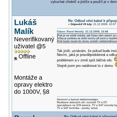
vykuchat chránič a jističe a použít je v dom
Lukáš
Re: Odkud vést kabel k připoj
«
Odpověď #9 kdy:
21.12.2009, 12:07 
Malík
Citace: Pavel Horský 21.12.2009, 10:48
Pak je na místě otázka, jak často vám vybaví za ro
Neverifikovaný
Vždy je potřeba se držet trochu při zemi a nepře
Pak byste musel do domu umístit i elektroměrovou
uživatel @5
Tak jistě, uznávám, že pokud bude insta
Nevím, jaká je pravděpodobnos
t a odku
Offline
problémem a v zimě spíš běžná věc
Stejně jsem pro natáhnout to z domu
Montáže a
opravy elektro
do 1000V, §8
Domovní a bytové elektroinstala
ce.
Realizace datových sítí, rozvodů TV a DT,
specializace na STA stanice, TV a SAT rozvody b
TV a SAT technika - prodej, servis
Re: Odkud vést kabel k připojení