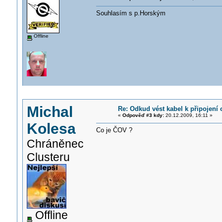
Souhlasím s p.Horským
Offline
Michal
Re: Odkud vést kabel k připojení 
«
Odpověď #3 kdy:
20.12.2009, 16:11 »
Kolesa
Co je ČOV ?
Chráněnec
Clusteru
Offline