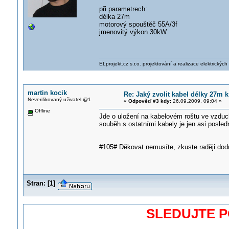
při parametrech:
délka 27m
motorový spouštěč 55A/3f
jmenovitý výkon 30kW
ELprojekt.cz s.r.o. projektování a realizace elektrických
martin kocik
Re: Jaký zvolit kabel délky 27m
Neverifikovaný uživatel @1
«
Odpověď #3 kdy:
26.09.2009, 09:04 »
Offline
Jde o uložení na kabelovém roštu ve vzduc
souběh s ostatními kabely je jen asi posled
#105# Děkovat nemusíte, zkuste raději dod
Stran:
[
1
]
SLEDUJTE 