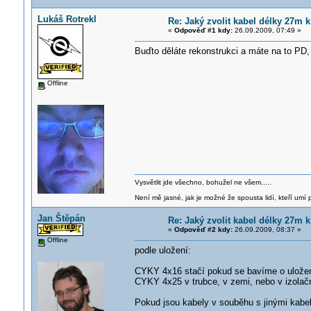
Lukáš Rotrekl
Re: Jaký zvolit kabel délky 27m
«
Odpověď #1 kdy:
26.09.2009, 07:49 »
Buďto děláte rekonstrukci a máte na to PD, 
Offline
Vysvětlit jde všechno, bohužel ne všem.....
Není mě jasné, jak je možné že spousta lidí, kteří umí p
Jan Štěpán
Re: Jaký zvolit kabel délky 27m
«
Odpověď #2 kdy:
26.09.2009, 08:37 »
Offline
podle uložení:
CYKY 4x16 stačí pokud se bavíme o uložen
CYKY 4x25 v trubce, v zemi, nebo v izolač
Pokud jsou kabely v souběhu s jinými kabely,