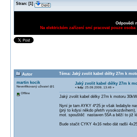
Stran:
[
1
]
Odpovědi n
Na elektrickém zařízení smí pracovat pouze osoba s
Téma: Jaký zvolit kabel délky 27m k mot
Autor
martin kocik
Jaký zvolit kabel délky 27m k m
Neverifikovaný uživatel @1
«
kdy:
25.09.2009, 13:46 »
Offline
Jaký zvolit kabel délky 27m k motoru 30k
Nyní je tam AYKY 4*25 je však ledabyle na
(prý to kdysi někdo přetrh vysokozdvihem)
mot. spouštěč nastaven 55A a běží to již lé
Bude stačit CYKY 4x16 nebo dát radši 4x2