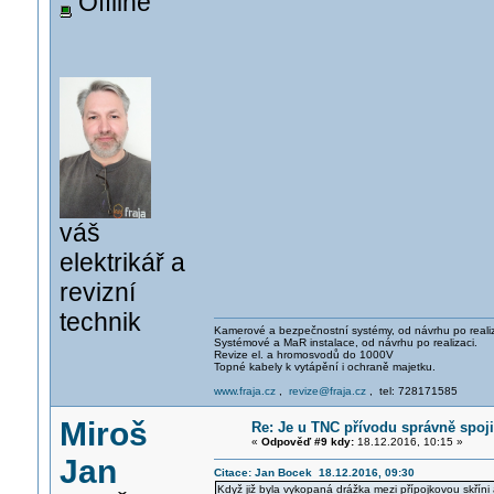
Offline
váš
elektrikář a
revizní
technik
Kamerové a bezpečnostní systémy, od návrhu po realiz
Systémové a MaR instalace, od návrhu po realizaci.
Revize el. a hromosvodů do 1000V
Topné kabely k vytápění i ochraně majetku.
www.fraja.cz
,
revize@fraja.cz
, tel: 728171585
Miroš
Re: Je u TNC přívodu správně spoji
«
Odpověď #9 kdy:
18.12.2016, 10:15 »
Jan
Citace: Jan Bocek 18.12.2016, 09:30
Když již byla vykopaná drážka mezi přípojkovou skřín