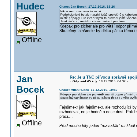
Hudec
Citace: Jan Bocek 17.12.2016, 19:26
Nikde není uvedeno že musí.....
Perfekcionisté by ale natáhli ještě společně s kabe
místě přípojky. Pro zicher bych to provedl ještě všechn
Jinak řečeno, nevidím v tomto řešení problém.
Kdepak pro zicher ale pro větší odpor přím
Skutečný fajnšmekr by délku pásku třeba i 
Offline
Jan
Re: Je u TNC přívodu správně spoji
«
Odpověď #5 kdy:
18.12.2016, 04:32 »
Bocek
Citace: Milan Hudec 17.12.2016, 19:40
Kdepak pro zicher ale pro
větší
menší odpor přímého s
Skutečný fajnšmekr by délku pásku třeba i uměle zvýši
Fajnšmekr jak fajnšmekr, ale rozhodující 
rozhodoval, co je hodně a co je dost. Pak b
práci....
Offline
Před mnoha léty jeden "rozvoďák" mi kladl 