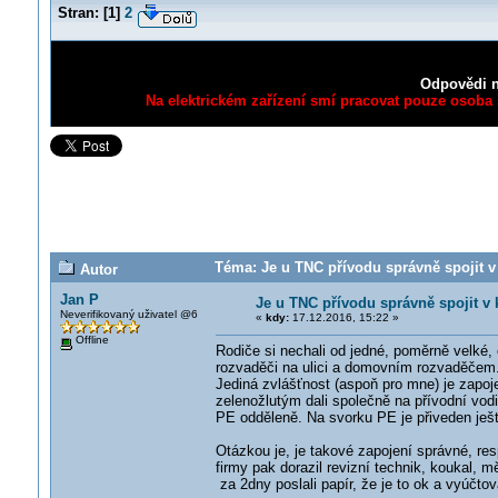
Stran:
[
1
]
2
Odpovědi n
Na elektrickém zařízení smí pracovat pouze osoba s
Téma: Je u TNC přívodu správně spojit v
Autor
Jan P
Je u TNC přívodu správně spojit v
Neverifikovaný uživatel @6
«
kdy:
17.12.2016, 15:22 »
Offline
Rodiče si nechali od jedné, poměrně velké, 
rozvaděči na ulici a domovním rozvaděčem
Jediná zvlášťnost (aspoň pro mne) je zapoje
zelenožlutým dali společně na přívodní vodi
PE odděleně. Na svorku PE je přiveden ješ
Otázkou je, je takové zapojení správné, r
firmy pak dorazil revizní technik, koukal, m
za 2dny poslali papír, že je to ok a vyúčto