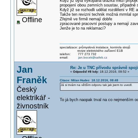
Když již byla vykopaná drážka mezi přípoj
propojení obou zemních soustav, případně 
Když již se rozhodli udělat rozdělení v RE 
Takže ten revizní technik možná mrmlal spr
Offline
Zřejmě ve firmě nemají dobře
zpracované pracovní postupy a nemají za
Jenže je to na reklamaci?
specializace: průmyslová instalace, kontrola strojů
revize elektrického zařízení E1B
telefon: 777 273 732
email:
jan.bocek@safeb.cz
Jan
Re: Je u TNC přívodu správně spoji
«
Odpověď #8 kdy:
18.12.2016, 09:52 »
Franěk
Citace: Milan Hudec 18.12.2016, 08:48
Já si trvám na větším odporu tak jak jsem to uvedl.
Český
elektrikář -
To já bych naopak trval na co nejmenším 
živnostník