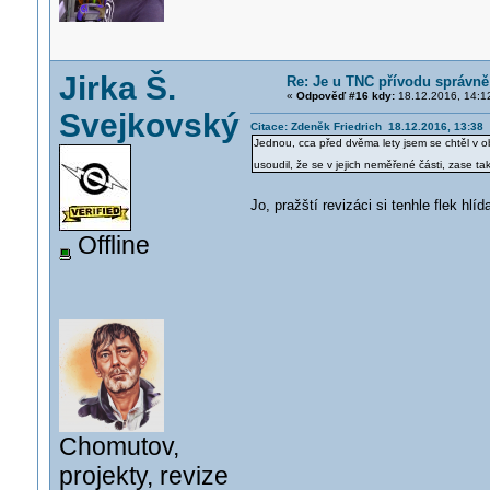
Jirka Š.
Re: Je u TNC přívodu správně 
«
Odpověď #16 kdy:
18.12.2016, 14:1
Svejkovský
Citace: Zdeněk Friedrich 18.12.2016, 13:38
Jednou, cca před dvěma lety jsem se chtěl v 
usoudil, že se v jejich neměřené části, zase t
Jo, pražští revizáci si tenhle flek hl
Offline
Chomutov,
projekty, revize