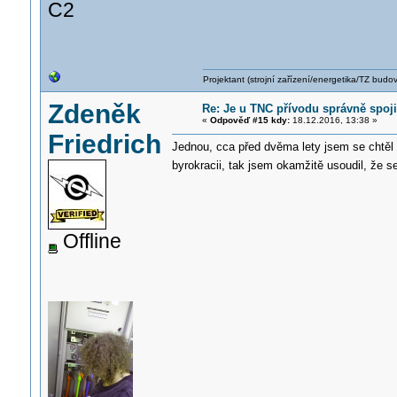
C2
Projektant (strojní zařízení/energetika/TZ budo
Zdeněk
Re: Je u TNC přívodu správně spoji
«
Odpověď #15 kdy:
18.12.2016, 13:38 »
Friedrich
Jednou, cca před dvěma lety jsem se chtěl
byrokracii, tak jsem okamžitě usoudil, že s
Offline