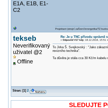
E1A, E1B, E1-
C2
Projektant (strojní zařízení/energetika/TZ budo
tekseb
Re: Je u TNC přívodu správně s
«
Odpověď #17 kdy:
18.12.2016, 15:51 
Neverifikovaný
To Jirka Š. Svejkovský : "Jako zákazn
uživatel @2
revizního technika".
Ta důvěra je stála cca 30 Kč/m kabelu 
Offline
Stran:
[
1
]
2
SLEDUJTE 