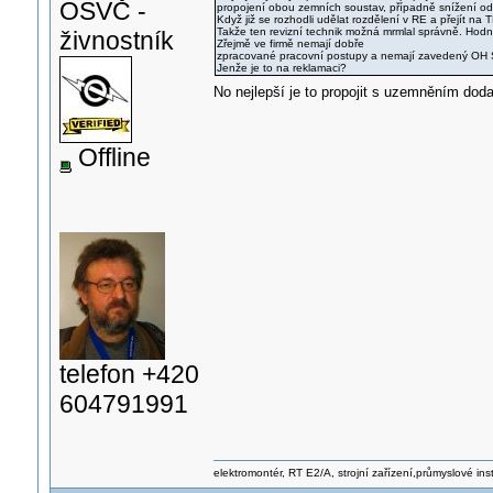
OSVČ -
propojení obou zemních soustav, případně snížení o
Když již se rozhodli udělat rozdělení v RE a přejít n
Takže ten revizní technik možná mrmlal správně. Hodn
živnostník
Zřejmě ve firmě nemají dobře
zpracované pracovní postupy a nemají zavedený OH
Jenže je to na reklamaci?
No nejlepší je to propojit s uzemněním do
Offline
telefon +420
604791991
elektromontér, RT E2/A, strojní zařízení,průmyslové ins