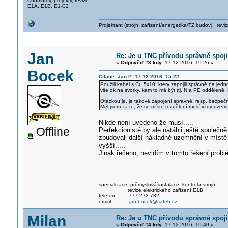
Chomutov, projekty, revize
E1A, E1B, E1-C2
Projektant (strojní zařízení/energetika/TZ budov), rev
Jan
Re: Je u TNC přívodu správně spoji
«
Odpověď #3 kdy:
17.12.2016, 19:26 »
Bocek
Citace: Jan P 17.12.2016, 15:22
Použili kabel s Cu 5x10, který zapojili správně na jed
vše ok na svorky, kam to má být (tj. N a PE odděleně.
Otázkou je, je takové zapojení správné, resp. bezpeč
Měl jsem za to, že se místo rozdělení musí vždy uzemn
Nikde není uvedeno že musí.....
Offline
Perfekcionisté by ale natáhli ještě spol
zbudovali další nákladné uzemnění v místě 
vyšší.....
Jinak řečeno, nevidím v tomto řešení probl
specializace: průmyslová instalace, kontrola strojů
revize elektrického zařízení E1B
telefon: 777 273 732
email:
jan.bocek@safeb.cz
Milan
Re: Je u TNC přívodu správně spoji
«
Odpověď #4 kdy:
17.12.2016, 19:40 »