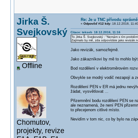
Jirka Š.
Re: Je u TNC přívodu správně 
«
Odpověď #12 kdy:
18.12.2016, 11:4
Svejkovský
Citace: tekseb 18.12.2016, 11:16
To Jirka Š. Svejkovský : "Nemám s tím problém
Zajímalo by mě, zda odpovídáte jako revizák n
Jako revizák, samozřejmě.
Jako zákazníkovi by mě to mohlo být
Offline
Bod rozdělení v elektroměrovém rozva
Obvykle se modrý vodič nezapojí a ze
Rozdělení PEN v ER má jednu nevýhod
žádat, vysvětlovat ...
Přizemnění bodu rozdělení PEN se na 
ale neznamená, že není PEN přizemněn
to přecejenom citlivé místo.
Nevidím v tom nic, co by bylo na zápo
Chomutov,
projekty, revize