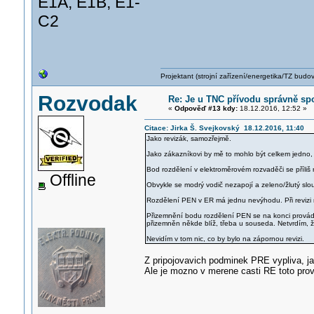
E1A, E1B, E1-
C2
Projektant (strojní zařízení/energetika/TZ budo
Rozvodak
Re: Je u TNC přívodu správně spo
«
Odpověď #13 kdy:
18.12.2016, 12:52 »
Citace: Jirka Š. Svejkovský 18.12.2016, 11:40
Jako revizák, samozřejmě.
Jako zákazníkovi by mě to mohlo být celkem jedno,
Bod rozdělení v elektroměrovém rozvaděči se příliš
Offline
Obvykle se modrý vodič nezapojí a zeleno/žlutý slo
Rozdělení PEN v ER má jednu nevýhodu. Při revizi 
Přizemnění bodu rozdělení PEN se na konci provádí
přizemněn někde blíž, třeba u souseda. Netvrdím, že 
Nevidím v tom nic, co by bylo na zápornou revizi.
Z pripojovavich podminek PRE vypliva, 
Ale je mozno v merene casti RE toto prov