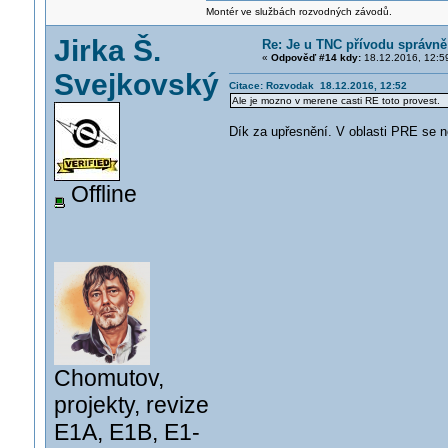
Montér ve službách rozvodných závodů.
Jirka Š.
Re: Je u TNC přívodu správně 
«
Odpověď #14 kdy:
18.12.2016, 12:5
Svejkovský
Citace: Rozvodak 18.12.2016, 12:52
Ale je mozno v merene casti RE toto provest.
Dík za upřesnění. V oblasti PRE se 
Offline
Chomutov,
projekty, revize
E1A, E1B, E1-