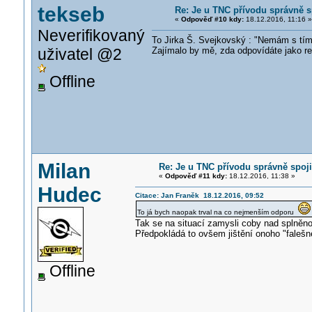
tekseb
Re: Je u TNC přívodu správně s
«
Odpověď #10 kdy:
18.12.2016, 11:16 »
Neverifikovaný
To Jirka Š. Svejkovský : "Nemám s tím
uživatel @2
Zajímalo by mě, zda odpovídáte jako re
Offline
Milan
Re: Je u TNC přívodu správně spoji
«
Odpověď #11 kdy:
18.12.2016, 11:38 »
Hudec
Citace: Jan Franěk 18.12.2016, 09:52
To já bych naopak trval na co nejmenším odporu
Tak se na situací zamysli coby nad splněno
Předpokládá to ovšem jištění onoho "faleš
Offline