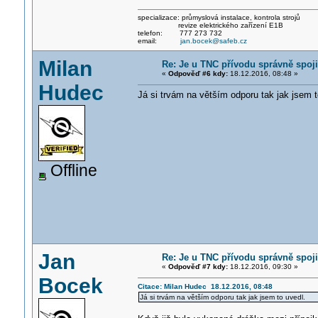
specializace: průmyslová instalace, kontrola strojů
revize elektrického zařízení E1B
telefon: 777 273 732
email:
jan.bocek@safeb.cz
Milan
Re: Je u TNC přívodu správně spoji
«
Odpověď #6 kdy:
18.12.2016, 08:48 »
Hudec
Já si trvám na větším odporu tak jak jsem t
Offline
Jan
Re: Je u TNC přívodu správně spoji
«
Odpověď #7 kdy:
18.12.2016, 09:30 »
Bocek
Citace: Milan Hudec 18.12.2016, 08:48
Já si trvám na větším odporu tak jak jsem to uvedl.