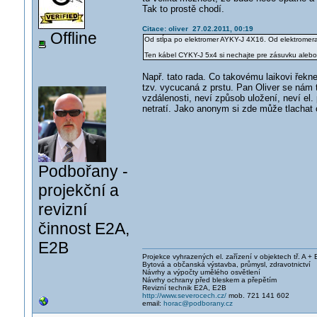
Tak to prostě chodí.
Citace: oliver 27.02.2011, 00:19
Offline
Od stĺpa po elektromer AYKY-J 4X16. Od elektrome
Ten kábel CYKY-J 5x4 si nechajte pre zásuvku aleb
Např. tato rada. Co takovému laikovi řekn
tzv. vycucaná z prstu. Pan Oliver se nám 
vzdálenosti, neví způsob uložení, neví el.
netratí. Jako anonym si zde může tlachat 
Podbořany -
projekční a
revizní
činnost E2A,
E2B
Projekce vyhrazených el. zařízení v objektech tř. A + 
Bytová a občanská výstavba, průmysl, zdravotnictví
Návrhy a výpočty umělého osvětlení
Návrhy ochrany před bleskem a přepětím
Revizní technik E2A, E2B
http://www.severocech.cz/
mob. 721 141 602
email:
horac@podborany.cz