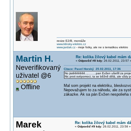
revize E2/B, montáže
www.klinsky-elektro.cz
www.jardak.cz
- moje fotky, ale ne s tematikou elektro
Martin H.
Re: kolika žilový kabel mám d
«
Odpověď #8 kdy:
26.02.2011, 23:57 
Neverifikovaný
Citace: Pavel Horský 25.02.2011, 17:36
uživatel @6
No jistěěěěěěě...
..........pan Evžen ušetřil za pr
Nic proti svépomoci, ta se běžně dělá, ale vždy
Offline
Mal som projekt na elektriku, bleskozvo
Nepovažujem to za náhodu, ale za syst
zákazke. Ak sa pán Evžen nespolieha s
Marek
Re: kolika žilový kabel mám dá
«
Odpověď #9 kdy:
26.02.2011, 23:58 »