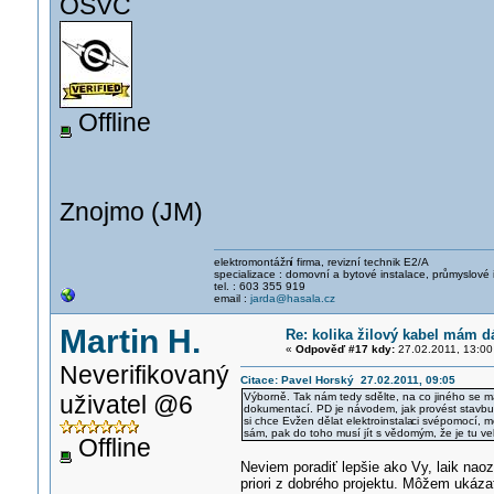
OSVČ
Offline
Znojmo (JM)
elektromontážn
í firma, revizní technik E2/A
specializace : domovní a bytové instalace, průmyslové 
tel. : 603 355 919
email :
jarda@hasala.cz
Martin H.
Re: kolika žilový kabel mám d
«
Odpověď #17 kdy:
27.02.2011, 13:00
Neverifikovaný
Citace: Pavel Horský 27.02.2011, 09:05
uživatel @6
Výborně. Tak nám tedy sdělte, na co jiného se 
dokumentací. PD je návodem, jak provést stavbu a
si chce Evžen dělat elektroinstala
ci svépomocí, m
sám, pak do toho musí jít s vědomým, že je tu ve
Offline
Neviem poradiť lepšie ako Vy, laik naoz
priori z dobrého projektu. Môžem ukázať