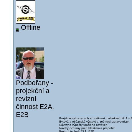
Offline
Podbořany -
projekční a
revizní
činnost E2A,
E2B
Projekce vyhrazených el. zařízení v objektech tř. A + 
Bytová a občanská výstavba, průmysl, zdravotnictví
Návrhy a výpočty umělého osvětlení
Návrhy ochrany před bleskem a přepětím
Revizní technik E2A, E2B