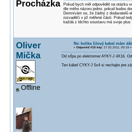
Procházka
Pokud bych měl odpovědět na otázku ve 
dle mého názoru jedno, pokud budou do
Domnívám se, že žádný z dodavatelů el.
rozvaděči v již měřené části. Pokud te
každá z těchto soustavu má svoje plus 
Oliver
Re: kolika žilový kabel mám dát
«
Odpověď #10 kdy:
27.02.2011, 00:19 »
Mička
Od stĺpa po elektromer AYKY-J 4X16. O
Ten kábel CYKY-J 5x4 si nechajte pre z
Offline