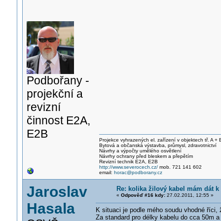
Podbořany -
projekční a
revizní
činnost E2A,
E2B
Projekce vyhrazených el. zařízení v objektech tř. A + 
Bytová a občanská výstavba, průmysl, zdravotnictví
Návrhy a výpočty umělého osvětlení
Návrhy ochrany před bleskem a přepětím
Revizní technik E2A, E2B
http://www.severocech.cz/
mob. 721 141 602
email:
horac@podborany.cz
Jaroslav
Re: kolika žilový kabel mám dát k
«
Odpověď #16 kdy:
27.02.2011, 12:55 »
Hasala
K situaci je podle mého soudu vhodné říci, ž
Za standard pro délky kabelu do cca 50m a