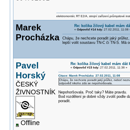
elektromontér, RT E2/A, strojní zařízení,průmyslové ins
Marek
Re: kolika žilový kabel mám dá
«
Odpověď #14 kdy:
27.02.2011, 11:08 
Procházka
Chápu, že nechcete poradit jaký průřez, 
lepší volit soustavu TN-C či TN-S. Má 
Pavel
Re: kolika žilový kabel mám dát 
«
Odpověď #15 kdy:
27.02.2011, 11:36 »
Horský
Citace: Marek Procházka 27.02.2011, 11:08
Chápu, že nechcete poradit jaký průřez, neboť neznát
ČESKÝ
odpověď nikoho zdá se nepohoršovala.
ŽIVNOSTNÍK
Nepohoršovala. Proč taky? Máte pravdu.
Bod rozdělení je dobré vždy zvolit podle
poradit.
Offline