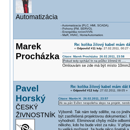
Automatizácia
- Automatizacia (PLC, HMI, SCADA).
- Pohony (FM, SERVO).
- Energetika nn/vn/VVN.
- MaR, HVAC, HomeAutomation
.
Marek
Re: kolika žilový kabel mám dá
«
Odpověď #11 kdy:
27.02.2011, 00:27 
Procházka
Citace: Marek Procházka 26.02.2011, 23:58
Pokud tedy vychází In na průřez 10mm2 Al .....
Omlouvám se zde má být místo 10mm
Pavel
Re: kolika žilový kabel mám dát 
«
Odpověď #12 kdy:
27.02.2011, 09:05 »
Horský
Citace: Martin H. 26.02.2011, 23:57
Ak sa pán Evžen nespolieha slepo na projekt, nero
ČESKÝ
Výborně. Tak nám tedy sdělte, na co jiné
ŽIVNOSTNÍK
být zastřešená projektovou dokumentací. P
vyhodnotí. Eliminovat chyby může odborník
někoho, kdo ho bude vést za ruku. V přípa
tu veliká možnost, že bude něco špatně a 