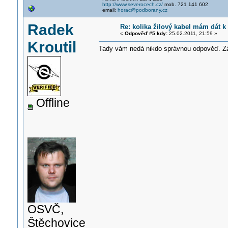
http://www.severocech.cz/
mob. 721 141 602
email:
horac@podborany.cz
Radek
Re: kolika žilový kabel mám dát k
«
Odpověď #5 kdy:
25.02.2011, 21:59 »
Kroutil
Tady vám nedá nikdo správnou odpověď. Zále
Offline
OSVČ,
Štěchovice