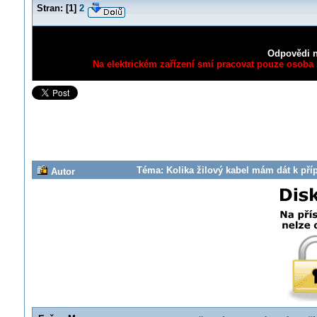
Stran:
[
1
]
2
Odpovědi n
Na elektrickém zařízení smí pracovat pouze osoba s
Téma: Kolika žilový kabel mám dát k pří
Autor