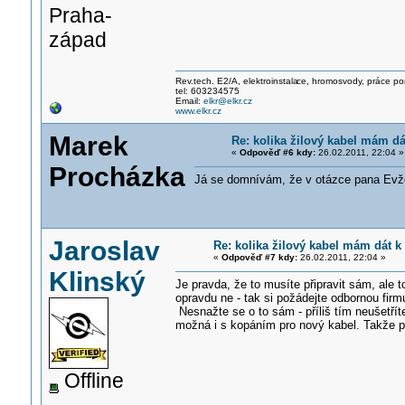
Praha-
západ
Rev.tech. E2/A, elektroinstala
ce, hromosvody, práce po
tel: 603234575
Email:
elkr@elkr.cz
www.elkr.cz
Marek
Re: kolika žilový kabel mám dá
«
Odpověď #6 kdy:
26.02.2011, 22:04 »
Procházka
Já se domnívám, že v otázce pana Evžen
Jaroslav
Re: kolika žilový kabel mám dát k
«
Odpověď #7 kdy:
26.02.2011, 22:04 »
Klinský
Je pravda, že to musíte připravit sám, ale
opravdu ne - tak si požádejte odbornou fir
Nesnažte se o to sám - příliš tím neušetříte
možná i s kopáním pro nový kabel. Takže p
Offline