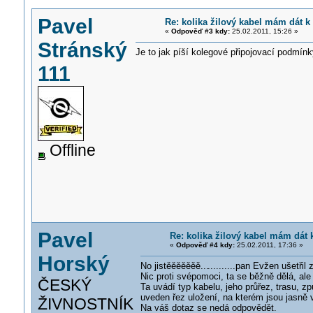
Pavel
Re: kolika žilový kabel mám dát k
«
Odpověď #3 kdy:
25.02.2011, 15:26 »
Stránský
Je to jak píší kolegové připojovací podmínk
111
Offline
Pavel
Re: kolika žilový kabel mám dát 
«
Odpověď #4 kdy:
25.02.2011, 17:36 »
Horský
No jistěěěěěěě...
..........pan Evžen ušetři
Nic proti svépomoci, ta se běžně dělá, a
ČESKÝ
Ta uvádí typ kabelu, jeho průřez, trasu, 
uveden řez uložení, na kterém jsou jasně v
ŽIVNOSTNÍK
Na váš dotaz se nedá odpovědět.