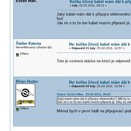
Evžen Man.
Kolika žilový kabel mám dát k př
«
kdy:
25.02.2011, 09:21 »
Jaký kabel mám dát k přípojce elektroměru
5x4
Jde mi o to že ten kabel musím připravit já
Štefan Katona
Re: kolika žilový kabel mám dát k
Neverifikovaný uživatel @1
«
Odpověď #1 kdy:
25.02.2011, 14:57 »
Offline
Toto je vzorová otázka na ktorú je odpoveď:
Milan Hudec
Re: kolika žilový kabel mám dát k
«
Odpověď #2 kdy:
25.02.2011, 14:59 »
Citace: Evžen Man. 25.02.2011, 09:21
Jaký kabel mám dát k přípojce elektroměru? Měl by to
Jde mi o to že ten kabel musím připravit já. Díky za ra
Offline
Mrknul bych v první řadě na připojovací po