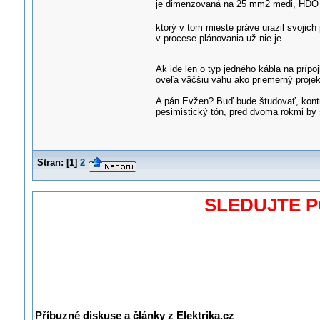
je dimenzovaná na 25 mm2 medi, HDO k
ktorý v tom mieste práve urazil svoji
v procese plánovania už nie je.
Ak ide len o typ jedného kábla na prípo
oveľa väčšiu váhu ako priemerný projek
A pán Evžen? Buď bude študovať, kontr
pesimistický tón, pred dvoma rokmi by 
Stran:
[
1
]
2
SLEDUJTE 
Příbuzné diskuse a články z Elektrika.cz