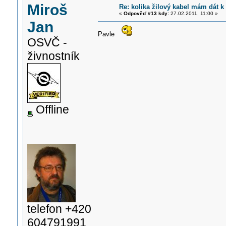
Miroš
Re: kolika žilový kabel mám dát k
«
Odpověď #13 kdy:
27.02.2011, 11:00 »
Jan
Pavle
OSVČ -
živnostník
Offline
telefon +420
604791991