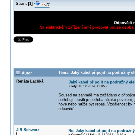
Stran:
[
1
]
Odpovědi n
Na elektrickém zařízení smí pracovat pouze osoba s
Téma: Jaký kabel připojit na podružný el
Autor
Renáta Lachká
Jaký kabel připojit na podružný ele
«
kdy:
10.12.2014, 12:05 »
Soused na zahradě má zažádano o připojku,
potřebuji. Jestli je potřeba nějaké povolení, 
nové nebo může být repas. Vzdálenost by m
odpověď
Jiří Schwarz
Re: Jaký kabel připojit na podružný
«
Odpověď #1 kdy:
11.12.2014, 10:16 »