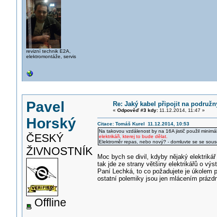
revizní technik E2A,
elektromontáže, servis
Pavel
Re: Jaký kabel připojit na podružn
«
Odpověď #3 kdy:
11.12.2014, 11:47 »
Horský
Citace: Tomáš Kurel 11.12.2014, 10:53
Na takovou vzdálenost by na 16A jistič použil minimá
ČESKÝ
elektrikáři, kterej to bude dělat.
Elektroměr repas, nebo nový? - domluvte se se sous
ŽIVNOSTNÍK
Moc bych se divil, kdyby nějaký elektrikář
tak jde ze strany většiny elektrikářů o výst
Paní Lechká, to co požadujete je úkolem p
ostatní polemiky jsou jen mlácením prázd
Offline