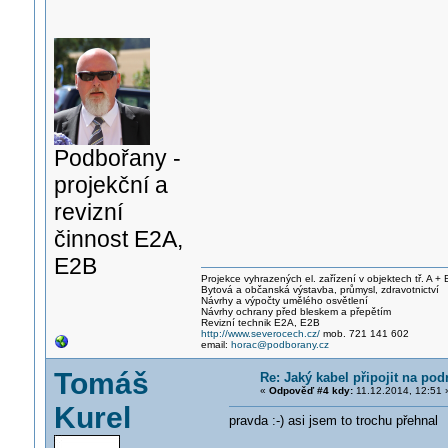
Podbořany -
projekční a
revizní
činnost E2A,
E2B
Projekce vyhrazených el. zařízení v objektech tř. A + 
Bytová a občanská výstavba, průmysl, zdravotnictví
Návrhy a výpočty umělého osvětlení
Návrhy ochrany před bleskem a přepětím
Revizní technik E2A, E2B
http://www.severocech.cz/
mob. 721 141 602
email:
horac@podborany.cz
Tomáš
Re: Jaký kabel připojit na pod
«
Odpověď #4 kdy:
11.12.2014, 12:51 
Kurel
pravda :-) asi jsem to trochu přehnal