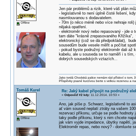
Jen pár problémů a rizik, které váš plán můž
- legislativně to není úplně čisté řešení, 
nasmlouvanou s dodavatelem.
- 70m (o něco méně nebo více nehraje roli) 
Offline
nějaká opatření.
- elektroměr nový nebo repasovaný - jde o to
tam dáte "krásně zrepasovaného Křižíka", 
elektronický (což se dá předpokládat), bud
sousedům bude vesele měřit a počítat spotř
- pokud byste podružný elektroměr dali až 
kabelu, ale u souseda se to naměří i s tím, 
dobrých sousedských vztazích...
Jako tvrdá Chodská palice nemám rád přísloví o tom, ž
Příspěvky psané kurzívou berte s velkou rezervou a na
Tomáš Kurel
Re: Jaký kabel připojit na podružný ele
«
Odpověď #2 kdy:
11.12.2014, 10:53 »
Ano, jak píše p. Schwarz, legislativně to a
ať vám soused neplatí ztráty na vašem 100
rezervaci příkonu, určuje se podle hodnoty 
taky podle příkonu, který s nim chcete napá
Offline
jak vám vyjde impedance, úbytky napětí, jak b
Elektroměr repas, nebo nový? - domluvte s