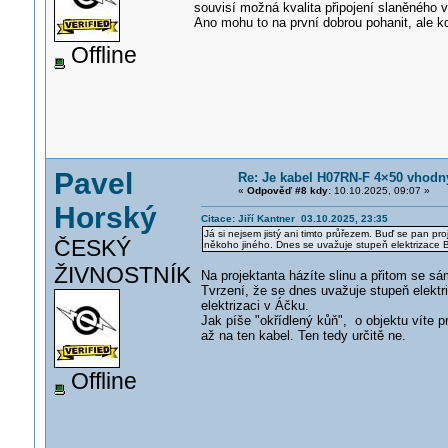
souvisí možná kvalita připojení slaněného 
Ano mohu to na první dobrou pohanit, ale k
Offline
Pavel
Re: Je kabel H07RN-F 4×50 vhodn
«
Odpověď #8 kdy:
10.10.2025, 09:07 »
Horský
Citace: Jiří Kantner 03.10.2025, 23:35
Já si nejsem jistý ani timto průřezem. Buď se pan pr
ČESKÝ
někoho jiného. Dnes se uvažuje stupeň elektrizace B
ŽIVNOSTNÍK
Na projektanta házíte slinu a přitom se sá
Tvrzení, že se dnes uvažuje stupeň elekt
elektrizaci v Áčku.
Jak píše "okřídlený kůň", o objektu víte p
až na ten kabel. Ten tedy určitě ne.
Offline