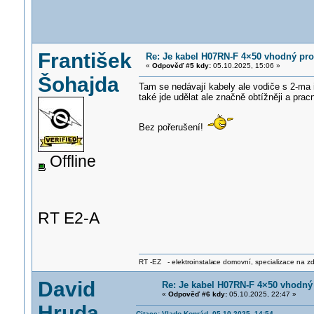
František
Re: Je kabel H07RN-F 4×50 vhodný pr
«
Odpověď #5 kdy:
05.10.2025, 15:06 »
Šohajda
Tam se nedávají kabely ale vodiče s 2-ma i
také jde udělat ale značně obtížněji a pracn
Bez pořerušení!
Offline
RT E2-A
RT -EZ - elektroinstala
ce domovní, specializace na zdra
David
Re: Je kabel H07RN-F 4×50 vhodný
«
Odpověď #6 kdy:
05.10.2025, 22:47 »
Hruda
Citace: Vlado Konrád 05.10.2025, 14:54