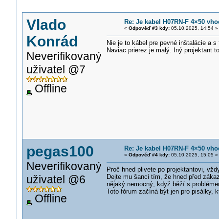
Vlado
Re: Je kabel H07RN-F 4×50 vh
«
Odpověď #3 kdy:
05.10.2025, 14:54 »
Konrád
Nie je to kábel pre pevné inštalácie a 
Naviac prierez je malý. Iný projektant t
Neverifikovaný
uživatel @7
Offline
pegas100
Re: Je kabel H07RN-F 4×50 vh
«
Odpověď #4 kdy:
05.10.2025, 15:05 »
Neverifikovaný
Proč hned plivete po projektantovi, vž
uživatel @6
Dejte mu šanci tím, že hned před zákazn
nějaký nemocný, když běží s problémem
Toto fórum začíná být jen pro pisálky, k
Offline