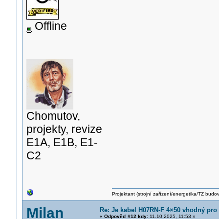
Offline
Chomutov,
projekty, revize
E1A, E1B, E1-
C2
Projektant (strojní zařízení/energetika/TZ budo
Milan
Re: Je kabel H07RN-F 4×50 vhodný pro
«
Odpověď #12 kdy:
11.10.2025, 11:53 »