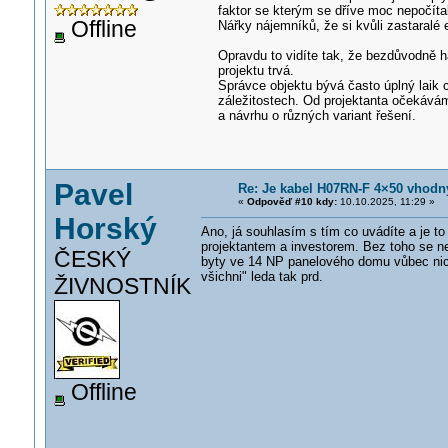
faktor se kterým se dříve moc nepočíta
Offline
Nářky nájemníků, že si kvůli zastaralé e
Opravdu to vidíte tak, že bezdůvodně h
projektu trvá.
Správce objektu bývá často úplný laik c
záležitostech. Od projektanta očekávám
a návrhu o různých variant řešení.
Pavel
Re: Je kabel H07RN-F 4×50 vhodn
«
Odpověď #10 kdy:
10.10.2025, 11:29 »
Horský
Ano, já souhlasím s tím co uvádíte a je t
projektantem a investorem. Bez toho se ne
ČESKÝ
byty ve 14 NP panelového domu vůbec nic 
všichni" leda tak prd.
ŽIVNOSTNÍK
Offline