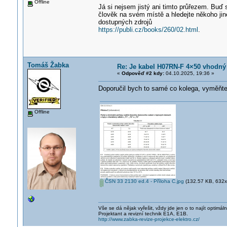
Offline
Já si nejsem jistý ani timto průřezem. Buď 
člověk na svém místě a hledejte někoho jin
dostupných zdrojů
https://publi.cz/books/260/02.html
.
Tomáš Žabka
Re: Je kabel H07RN-F 4×50 vhodný
«
Odpověď #2 kdy:
04.10.2025, 19:36 »
Doporučil bych to samé co kolega, vyměňte 
Offline
ČSN 33 2130 ed.4 - Příloha C.jpg
(132.57 KB, 632x6
Vše se dá nějak vyřešit, vždy jde jen o to najít optimá
Projektant a revizní technik E1A, E1B.
http://www.zabka-revize-projekce-elektro.cz/