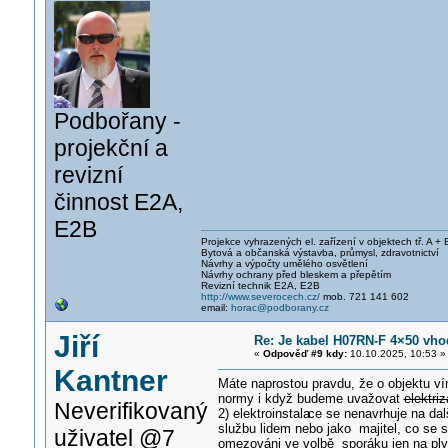
Podbořany -
projekční a
revizní
činnost E2A,
E2B
Projekce vyhrazených el. zařízení v objektech tř. A + 
Bytová a občanská výstavba, průmysl, zdravotnictví
Návrhy a výpočty umělého osvětlení
Návrhy ochrany před bleskem a přepětím
Revizní technik E2A, E2B
http://www.severocech.cz/
mob. 721 141 602
email:
horac@podborany.cz
Jiří
Re: Je kabel H07RN-F 4×50 vh
«
Odpověď #9 kdy:
10.10.2025, 10:53 »
Kantner
Máte naprostou pravdu, že o objektu ví
normy i když budeme uvažovat
elektriz
Neverifikovaný
2) elektroinstala
ce se nenavrhuje na dal
službu lidem nebo jako majitel, co se 
uživatel @7
omezováni ve volbě sporáku jen na plyno