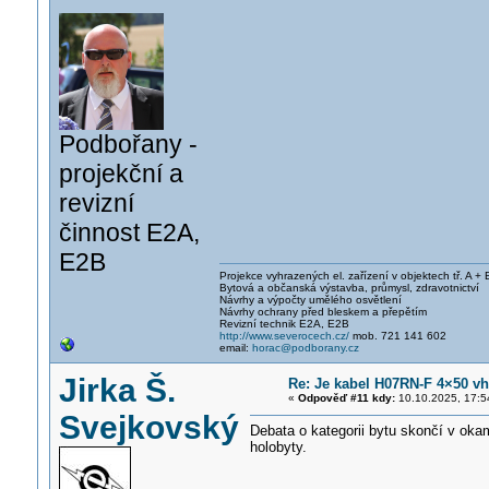
Podbořany -
projekční a
revizní
činnost E2A,
E2B
Projekce vyhrazených el. zařízení v objektech tř. A + 
Bytová a občanská výstavba, průmysl, zdravotnictví
Návrhy a výpočty umělého osvětlení
Návrhy ochrany před bleskem a přepětím
Revizní technik E2A, E2B
http://www.severocech.cz/
mob. 721 141 602
email:
horac@podborany.cz
Jirka Š.
Re: Je kabel H07RN-F 4×50 v
«
Odpověď #11 kdy:
10.10.2025, 17:5
Svejkovský
Debata o kategorii bytu skončí v oka
holobyty.