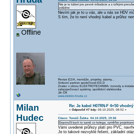
Nie je to kábel pre pevné inštalácie a s toľkými preru
zvládne
Nevím jak je to u vás, ale u nás se HDV mů
S tím, že to není vhodný kabel a průřez ne
Offline
Revize E2/A, montáže, projekty, alarmy...
Smluvní partner společnosti EG.D
Znalec v oboru ELEKTROTECHNIK
A: rozvody a instal
zabezpečovací systémy, spotřební elektronika
Jih ČR
www.elektro-hruda.cz
Milan
Re: Je kabel H07RN-F 4×50 vhodný
«
Odpověď #7 kdy:
09.10.2025, 08:52 »
Hudec
Citace: Tomáš Žabka 04.10.2025, 19:36
Doporučil bych to samé co kolega, vyměňte projektant
Vámi uvedené průřezy platí pro PVC, navrho
Je to takové nezvyklé řešení, základní otá