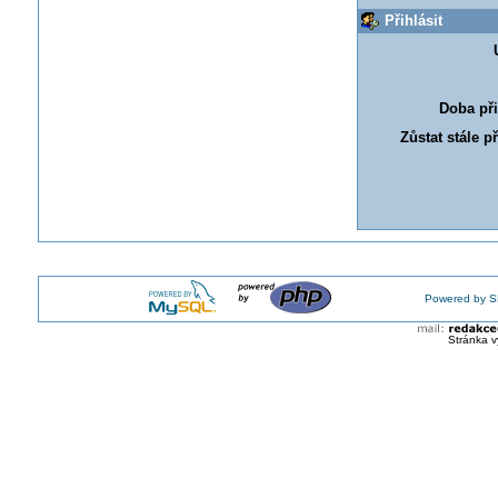
Přihlásit
Doba při
Zůstat stále p
Powered by S
Stránka v