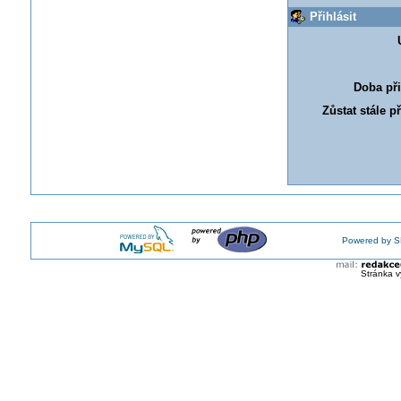
Přihlásit
Doba při
Zůstat stále p
Powered by S
Stránka v