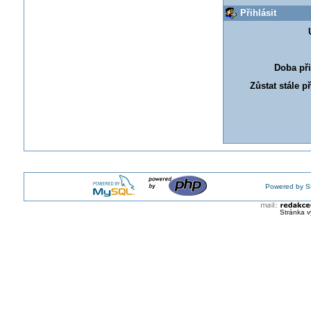
Přihlásit
Doba při
Zůstat stále p
Powered by S
Stránka v