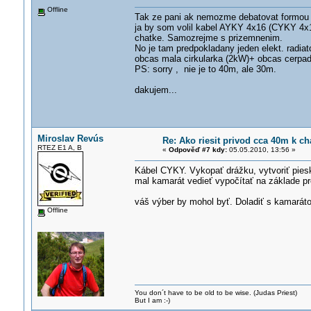
Offline
Tak ze pani ak nemozme debatovat formou
ja by som volil kabel AYKY 4x16 (CYKY 4x1
chatke. Samozrejme s prizemnenim.
No je tam predpokladany jeden elekt. radia
obcas mala cirkularka (2kW)+ obcas cerpad
PS: sorry , nie je to 40m, ale 30m.
dakujem...
Miroslav Revús
Re: Ako riesit privod cca 40m k ch
RTEZ E1 A, B
«
Odpověď #7 kdy:
05.05.2010, 13:56 »
Kábel CYKY. Vykopať drážku, vytvoriť piesko
mal kamarát vedieť vypočítať na základe p
váš výber by mohol byť. Doladiť s kamarátom
Offline
You don´t have to be old to be wise. (Judas Priest)
But I am :-)