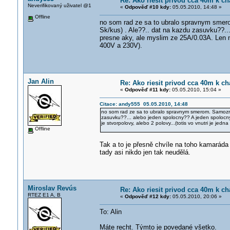
Re: Ako riesit privod cca 40m k ch
Neverifikovaný uživatel @1
«
Odpověď #10 kdy:
05.05.2010, 14:48 »
Offline
no som rad ze sa to ubralo spravnym smero
Sk/kus) . Ale??.. dat na kazdu zasuvku??..
presne aky, ale myslim ze 25A/0.03A. Len ne
400V a 230V).
Jan Alin
Re: Ako riesit privod cca 40m k ch
«
Odpověď #11 kdy:
05.05.2010, 15:04 »
Citace: andy555 05.05.2010, 14:48
no som rad ze sa to ubralo spravnym smerom. Samozrej
zasuvku??... alebo jeden spolocny?? A jeden spolocny 
je stvorpolovy, alebo 2 polovy...(totis vo vnutri je je
Offline
Tak a to je přesně chvíle na toho kamaráda 
tady asi nikdo jen tak neudělá.
Miroslav Revús
Re: Ako riesit privod cca 40m k ch
RTEZ E1 A, B
«
Odpověď #12 kdy:
05.05.2010, 20:06 »
To: Alin
Máte recht. Týmto je povedané všetko.