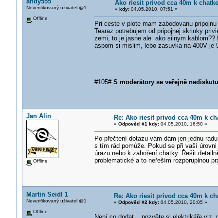
andy555
Ako riesit privod cca 40m k chatke
Neverifikovaný uživatel @1
«
kdy:
04.05.2010, 07:51 »
Offline
Pri ceste v plote mam zabodovanu pripojnu 
Tearaz potrebujem od pripojnej skrinky privi
zemi, to je jasne ale ako silnym kablom?? K
aspom si mislim, lebo zasuvka na 400V je 5
#105#
S moderátory se veřejně nediskutu
Jan Alin
Re: Ako riesit privod cca 40m k ch
«
Odpověď #1 kdy:
04.05.2010, 16:50 »
Po přečtení dotazu vám dám jen jednu radu.
s tím rád pomůže. Pokud se při vaší úrovni
úrazu nebo k zahoření chatky. Řešit detailně
problematické a to neřeším rozporuplnou prá
Offline
Martin Seidl 1
Re: Ako riesit privod cca 40m k ch
Neverifikovaný uživatel @1
«
Odpověď #2 kdy:
04.05.2010, 20:05 »
Offline
Není co dodat , pozvěte si elektrikáře viz. 