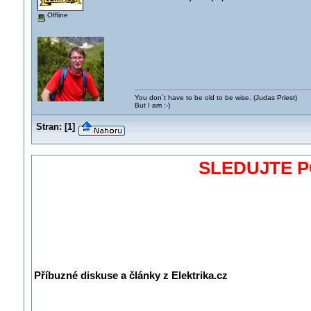
Offline
You don´t have to be old to be wise. (Judas Priest)
But I am :-)
Stran:
[
1
]
SLEDUJTE 
Příbuzné diskuse a články z Elektrika.cz