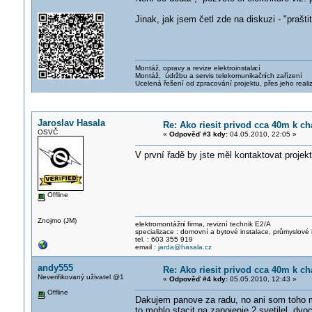
Jinak, jak jsem četl zde na diskuzi - "praštit
Montáž, opravy a revize elektroinstala
cí
Montáž, údržbu a servis telekomunikačn
ích zařízení
Ucelená řešení od zpracování projektu, přes jeho reali
Jaroslav Hasala
Re: Ako riesit privod cca 40m k ch
OSVČ
«
Odpověď #3 kdy:
04.05.2010, 22:05 »
V první řadě by jste měl kontaktovat projek
Offline
Znojmo (JM)
elektromontážn
í firma, revizní technik E2/A
specializace : domovní a bytové instalace, průmyslové 
tel. : 603 355 919
email :
jarda@hasala.cz
andy555
Re: Ako riesit privod cca 40m k ch
Neverifikovaný uživatel @1
«
Odpověď #4 kdy:
05.05.2010, 12:43 »
Offline
Dakujem panove za radu, no ani som toho m
to mohlo stacit na zapojenie 2 svetilel, d