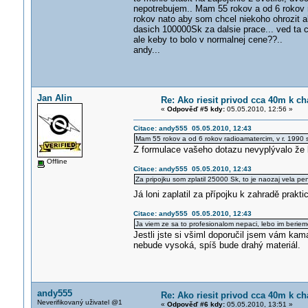
nepotrebujem.. Mam 55 rokov a od 6 rokov
rokov nato aby som chcel niekoho ohrozit al
dasich 100000Sk za dalsie prace... ved ta c
ale keby to bolo v normalnej cene??..
andy...
Jan Alin
Re: Ako riesit privod cca 40m k ch
«
Odpověď #5 kdy:
05.05.2010, 12:56 »
Citace: andy555 05.05.2010, 12:43
Mam 55 rokov a od 6 rokov radioamatercim, v r. 1990
Z formulace vašeho dotazu nevyplývalo že by
Offline
Citace: andy555 05.05.2010, 12:43
Za pripojku som zplatil 25000 Sk, to je naozaj vela pen
Já loni zaplatil za přípojku k zahradě prak
Citace: andy555 05.05.2010, 12:43
Ja viem ze sa to profesionalom nepaci, lebo im berieme
Jestli jste si všiml doporučil jsem vám ka
nebude vysoká, spíš bude drahý materiál.
andy555
Re: Ako riesit privod cca 40m k ch
Neverifikovaný uživatel @1
«
Odpověď #6 kdy:
05.05.2010, 13:51 »