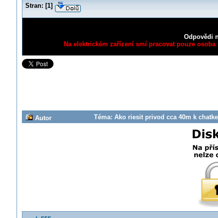
Stran:
[
1
]
Odpovědi n
Na elektrickém zařízení smí pracovat pouze osoba s
Téma: Ako riesit privod cca 40m k chatke
Autor