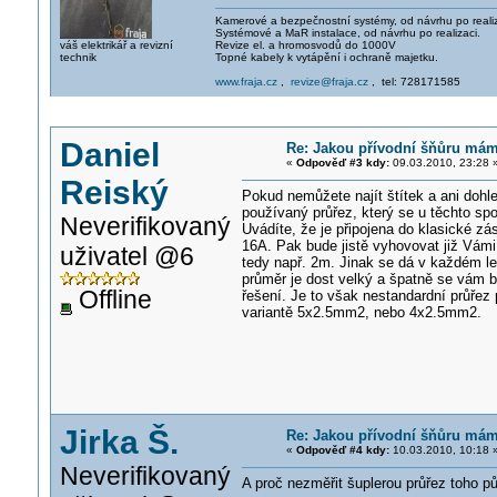
Kamerové a bezpečnostní systémy, od návrhu po realiz
Systémové a MaR instalace, od návrhu po realizaci.
váš elektrikář a revizní
Revize el. a hromosvodů do 1000V
technik
Topné kabely k vytápění i ochraně majetku.
www.fraja.cz
,
revize@fraja.cz
, tel: 728171585
Daniel
Re: Jakou přívodní šňůru mám 
«
Odpověď #3 kdy:
09.03.2010, 23:28 
Reiský
Pokud nemůžete najít štítek a ani dohled
používaný průřez, který se u těchto sp
Neverifikovaný
Uvádíte, že je připojena do klasické z
16A. Pak bude jistě vyhovovat již Vám
uživatel @6
tedy např. 2m. Jinak se dá v každém 
průměr je dost velký a špatně se vám bu
Offline
řešení. Je to však nestandardní průřez
variantě 5x2.5mm2, nebo 4x2.5mm2.
Jirka Š.
Re: Jakou přívodní šňůru mám 
«
Odpověď #4 kdy:
10.03.2010, 10:18 
Neverifikovaný
A proč nezměřit šuplerou průřez toho půvo