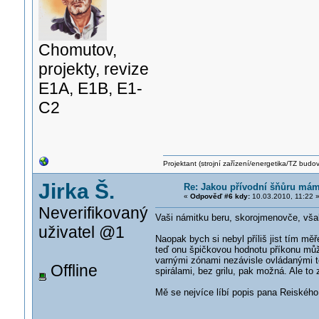
Chomutov,
projekty, revize
E1A, E1B, E1-
C2
Projektant (strojní zařízení/energetika/TZ budo
Jirka Š.
Re: Jakou přívodní šňůru mám 
«
Odpověď #6 kdy:
10.03.2010, 11:22 
Neverifikovaný
Vaši námitku beru, skorojmenovče, však 
uživatel @1
Naopak bych si nebyl příliš jist tím m
teď onu špičkovou hodnotu příkonu může
varnými zónami nezávisle ovládanými te
Offline
spirálami, bez grilu, pak možná. Ale to
Mě se nejvíce líbí popis pana Reiského,