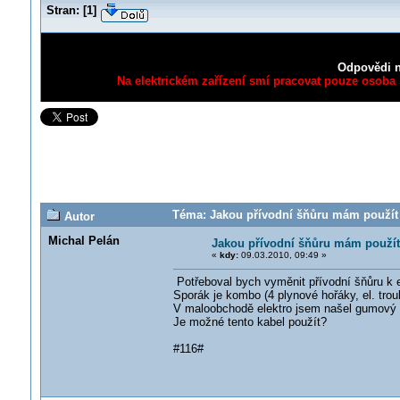
Stran:
[
1
]
Odpovědi n
Na elektrickém zařízení smí pracovat pouze osoba s
Téma: Jakou přívodní šňůru mám použít k
Autor
Michal Pelán
Jakou přívodní šňůru mám použít 
«
kdy:
09.03.2010, 09:49 »
Potřeboval bych vyměnit přívodní šňůru k el
Sporák je kombo (4 plynové hořáky, el. tro
V maloobchodě elektro jsem našel gumový
Je možné tento kabel použít?
#116#