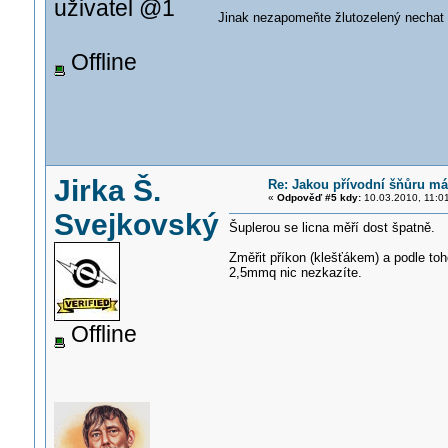
uživatel @1
Jinak nezapomeňte žlutozelený nechat 
Offline
Jirka Š.
Re: Jakou přívodní šňůru mám
«
Odpověď #5 kdy:
10.03.2010, 11:0
Svejkovský
Šuplerou se licna měří dost špatně.
Změřit příkon (klešťákem) a podle toh
2,5mmq nic nezkazíte.
Offline