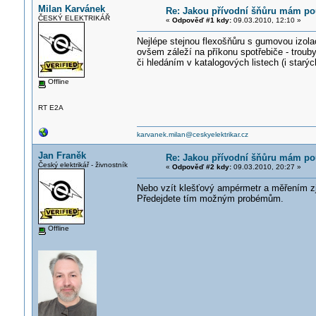
Milan Karvánek
Re: Jakou přívodní šňůru mám použ
ČESKÝ ELEKTRIKÁŘ
«
Odpověď #1 kdy:
09.03.2010, 12:10 »
Nejlépe stejnou flexošňůru s gumovou izol
ovšem záleží na příkonu spotřebiče - troub
či hledáním v katalogových listech (i starýc
Offline
RT E2A
karvanek.milan@ceskyelektrikar.cz
Jan Franěk
Re: Jakou přívodní šňůru mám použ
Český elektrikář - živnostník
«
Odpověď #2 kdy:
09.03.2010, 20:27 »
Nebo vzít klešťový ampérmetr a měřením zji
Předejdete tím možným probémům.
Offline