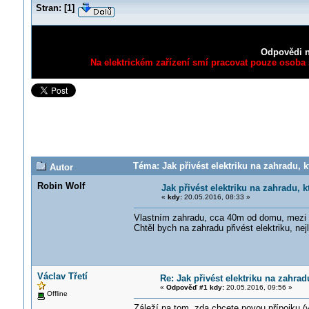
Stran:
[
1
]
Odpovědi n
Na elektrickém zařízení smí pracovat pouze osoba s
Téma: Jak přivést elektriku na zahradu,
Autor
Robin Wolf
Jak přivést elektriku na zahradu,
«
kdy:
20.05.2016, 08:33 »
Vlastním zahradu, cca 40m od domu, mezi
Chtěl bych na zahradu přivést elektriku, 
Václav Třetí
Re: Jak přivést elektriku na zahr
«
Odpověď #1 kdy:
20.05.2016, 09:56 »
Offline
Záleží na tom, zda chcete novou přípojku (v