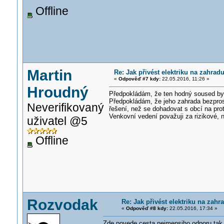
Offline
Martin
Re: Jak přivést elektriku na zahra
«
Odpověď #7 kdy:
22.05.2016, 11:26 »
Hroudný
Předpokládám, že ten hodný soused by b
Předpokládám, že jeho zahrada bezprost
Neverifikovaný
řešení, než se dohadovat s obcí na prot
Venkovní vedení považuji za rizikové, 
uživatel @5
Offline
Rozvodak
Re: Jak přivést elektriku na zah
«
Odpověď #8 kdy:
22.05.2016, 17:34 »
Zde povede cesta nejmensiho odporu tak j