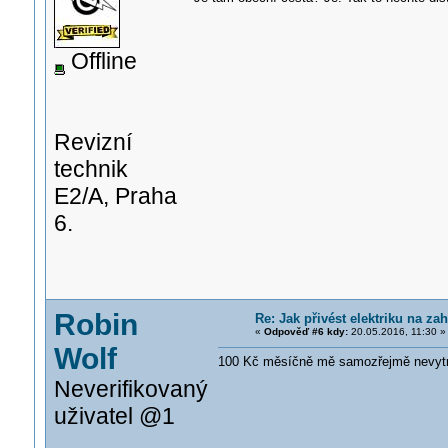
Offline
Revizní
technik
E2/A, Praha
6.
Robin
Re: Jak přivést elektriku na z
«
Odpověď #6 kdy:
20.05.2016, 11:30 »
Wolf
100 Kč měsíčně mě samozřejmě nevytrhne
Neverifikovaný
uživatel @1