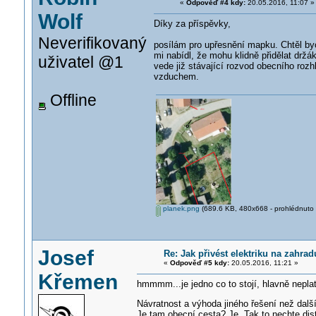
«
Odpověď #4 kdy:
20.05.2016, 11:07 »
Wolf
Díky za příspěvky,
Neverifikovaný
posílám pro upřesnění mapku. Chtěl byc
mi nabídl, že mohu klidně přidělat držá
uživatel @1
vede již stávající rozvod obecního rozh
vzduchem.
Offline
planek.png
(689.6 KB, 480x668 - prohlédnuto 
Josef
Re: Jak přivést elektriku na zahr
«
Odpověď #5 kdy:
20.05.2016, 11:21 »
Křemen
hmmmm...je jedno co to stojí, hlavně neplati
Návratnost a výhoda jiného řešení než dalš
Je tam obecní cesta? Je. Tak to nechte dist