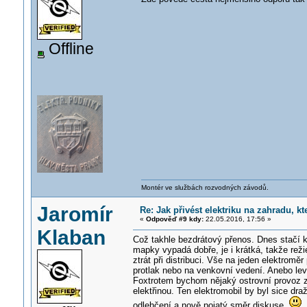
Offline
Montér ve službách rozvodných závodů.
Jaromír
Re: Jak přivést elektriku na zahradu, 
«
Odpověď #9 kdy:
22.05.2016, 17:56 »
Klaban
Což takhle bezdrátový přenos. Dnes stačí ko
mapky vypadá dobře, je i krátká, takže rež
ztrát při distribuci. Vše na jeden elektromě
protlak nebo na venkovní vedení. Anebo levn
Foxtrotem bychom nějaký ostrovní provoz zvl
elektřinou. Ten elektromobil by byl sice draž
odlehčení a nově pojatý směr diskuse
.