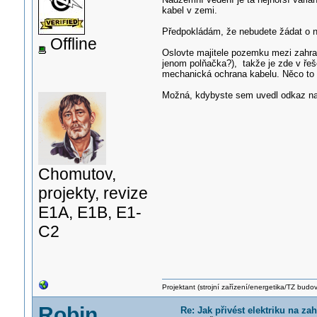
kabel v zemi.
Předpokládám, že nebudete žádat o n
Offline
Oslovte majitele pozemku mezi zahr
jenom polňačka?), takže je zde v řeše
mechanická ochrana kabelu. Něco to st
Možná, kdybyste sem uvedl odkaz na 
Chomutov,
projekty, revize
E1A, E1B, E1-
C2
Projektant (strojní zařízení/energetika/TZ budo
Robin
Re: Jak přivést elektriku na z