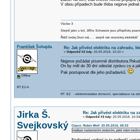
V obou případech bude třeba nejprve jednat
Václav 3
Stejně jako u kol. Jiřího Schwarze jsou příspěvky psané
Řidič tvrdej život má... , stejně tak vesnickej elektrikář
František Šohajda
Re: Jak přivést elektriku na zahradu, 
«
Odpověď #2 kdy:
20.05.2016, 10:10 »
Nejprve požádat písemně distributora.P
okud
On by měl do 30 dní odeslat zprávu co a jak.
Pak postupovat dle jeho požadavků.
Offline
RT E2-A
RT -EZ - elektroinstala
ce domovní, specializace na zdra
Jirka Š.
Re: Jak přivést elektriku na
«
Odpověď #3 kdy:
20.05.2016, 10:34
Svejkovský
Citace: Robin Wolf 20.05.2016, 08:33
nejlépe nadzemním vedením, jaké mám možno
Nadzemní vedení je ta nejhorší varia