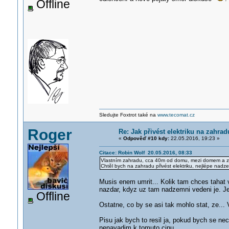
Offline
Sledujte Foxtrot také na
www.tecomat.cz
Roger
Re: Jak přivést elektriku na zahr
«
Odpověď #10 kdy:
22.05.2016, 19:23 »
Citace: Robin Wolf 20.05.2016, 08:33
Vlastním zahradu, cca 40m od domu, mezi domem a z
Chtěl bych na zahradu přivést elektriku, nejlépe na
Musis enem umrit... Kolik tam chces tahat
nazdar, kdyz uz tam nadzemni vedeni je. Jen
Offline
Ostatne, co by se asi tak mohlo stat, ze... 
Pisu jak bych to resil ja, pokud bych se ne
nenavadim k tomuto cinu..