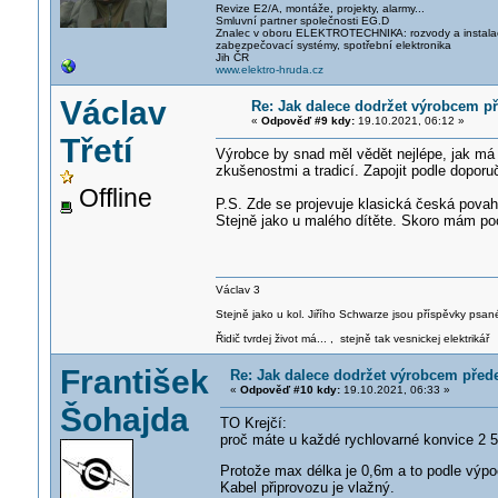
Revize E2/A, montáže, projekty, alarmy...
Smluvní partner společnosti EG.D
Znalec v oboru ELEKTROTECHNIK
A: rozvody a instal
zabezpečovací systémy, spotřební elektronika
Jih ČR
www.elektro-hruda.cz
Václav
Re: Jak dalece dodržet výrobcem p
«
Odpověď #9 kdy:
19.10.2021, 06:12 »
Třetí
Výrobce by snad měl vědět nejlépe, jak má 
zkušenostmi a tradicí. Zapojit podle dopor
Offline
P.S. Zde se projevuje klasická česká povah
Stejně jako u malého dítěte. Skoro mám poc
Václav 3
Stejně jako u kol. Jiřího Schwarze jsou příspěvky psané
Řidič tvrdej život má... , stejně tak vesnickej elektrikář
František
Re: Jak dalece dodržet výrobcem před
«
Odpověď #10 kdy:
19.10.2021, 06:33 »
Šohajda
TO Krejčí:
proč máte u každé rychlovarné konvice 2 
Protože max délka je 0,6m a to podle výpo
Kabel připrovozu je vlažný.