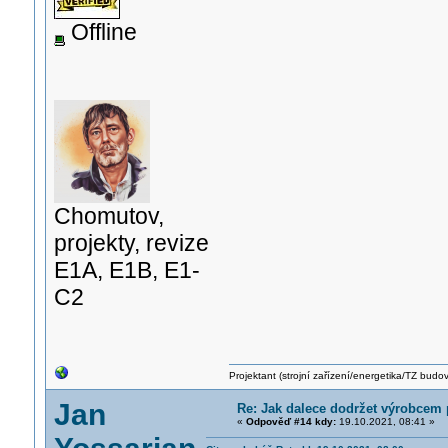
Offline
Chomutov,
projekty, revize
E1A, E1B, E1-
C2
Projektant (strojní zařízení/energetika/TZ budo
Jan
Re: Jak dalece dodržet výrobcem
«
Odpověď #14 kdy:
19.10.2021, 08:41 »