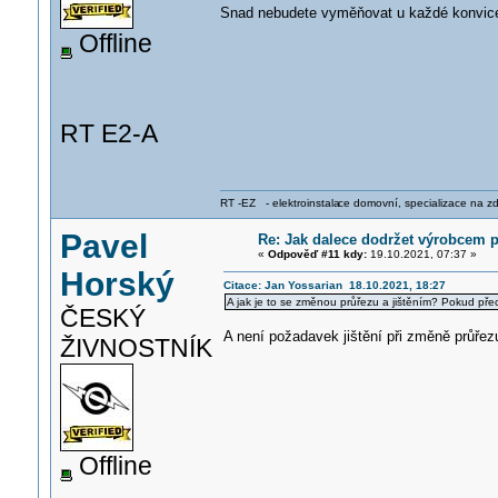
Snad nebudete vyměňovat u každé konvi
Offline
RT E2-A
RT -EZ - elektroinstala
ce domovní, specializace na zdra
Pavel
Re: Jak dalece dodržet výrobcem 
«
Odpověď #11 kdy:
19.10.2021, 07:37 »
Horský
Citace: Jan Yossarian 18.10.2021, 18:27
A jak je to se změnou průřezu a jištěním? Pokud př
ČESKÝ
A není požadavek jištění při změně průřez
ŽIVNOSTNÍK
Offline