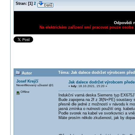
Stran:
[
1
]
2
Odpovědi n
Na elektrickém zařízení smí pracovat pouze osoba s
Téma: Jak dalece dodržet výrobcem před
Autor
Josef Krejčí
Jak dalece dodržet výrobcem přede
Neverifikovaný uživatel @1
«
kdy:
18.10.2021, 15:20 »
Offline
Indukční varná deska Siemens typ EX675
Bude zapojena na 2f z 3f(N+PE) soustavy s
přesně dle jedné z možností v návodu k mon
jasná zmínka o nutnosti použití orig. kabe
Podle svorek na kabel ve svorkovnici a vně
Máte prosím někdo zkušenost, jak by dopad