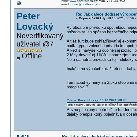
http://www.severocech.cz/
mob. 721 141 602
email:
horac@podborany.cz
Peter
Re: Jak dalece dodržet výrobce
«
Odpověď #16 kdy:
19.10.2021, 08:56 »
Lovacký
Výrobca pre prívod ku spotrebiču nepou
požadovať len spôsob bezpečného odpoj
Neverifikovaný
A tiež furt bude zohľadňovať aj ekonomi
uživatel @7
podľa typu zvoleného prívodu ku spotreb
A keď si navyše ku odolnejšej izolácii 
Offline
2 fázy dovoliť aj 11kW...samozre
jme teo
No a samotná prevádzka tej indukčky so 
Inakšie na výpočet zaťažiteľnosti kábla
Ten nápad výmeny za 2,5ku oteplenie sí
predpisov..?
Citace: Pavel Horský 19.10.2021, 08:48
Teď opravdu nevím, jak je to přesně se spotřebiči
Pevne pripojený spotrebič je furt len sp
dajaký predpis ktorý pojednáva o obsah
Re: Jak dalece dodržet výrobcem přede