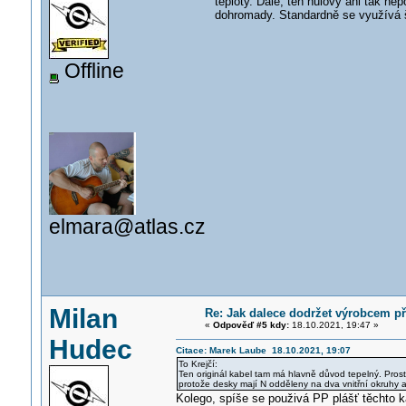
teploty. Dále, ten nulový ani tak ne
dohromady. Standardně se využívá š
Offline
elmara@atlas.cz
Milan
Re: Jak dalece dodržet výrobcem p
«
Odpověď #5 kdy:
18.10.2021, 19:47 »
Hudec
Citace: Marek Laube 18.10.2021, 19:07
To Krejčí:
Ten originál kabel tam má hlavně důvod tepelný. Prostě 
protože desky mají N odděleny na dva vnitřní okruhy 
Kolego, spíše se použivá PP plášť těchto k