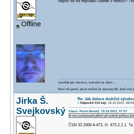
Nejistí se na nejslabší článek v řetězci? T
Offline
Vysvětlit jde všechno, bohužel ne všem.....
Není mě jasné, jak je možné že spousta lidí, kteří umí p
Jirka Š.
Re: Jak dalece dodržet výrob
«
Odpověď #13 kdy:
19.10.2021, 08:03
Svejkovský
Citace: Pavel Horský 19.10.2021, 07:37
A není požadavek jištění při změně průřezu li
ČSN 33 2000-4-473, čl. 473.2.2.1. Ta 