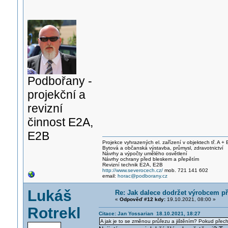
Podbořany -
projekční a
revizní
činnost E2A,
E2B
Projekce vyhrazených el. zařízení v objektech tř. A + 
Bytová a občanská výstavba, průmysl, zdravotnictví
Návrhy a výpočty umělého osvětlení
Návrhy ochrany před bleskem a přepětím
Revizní technik E2A, E2B
http://www.severocech.cz/
mob. 721 141 602
email:
horac@podborany.cz
Lukáš
Re: Jak dalece dodržet výrobcem p
«
Odpověď #12 kdy:
19.10.2021, 08:00 »
Rotrekl
Citace: Jan Yossarian 18.10.2021, 18:27
A jak je to se změnou průřezu a jištěním? Pokud přec