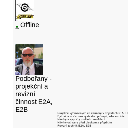
Offline
Podbořany -
projekční a
revizní
činnost E2A,
E2B
Projekce vyhrazených el. zařízení v objektech tř. A + 
Bytová a občanská výstavba, průmysl, zdravotnictví
Návrhy a výpočty umělého osvětlení
Návrhy ochrany před bleskem a přepětím
Revizní technik E2A, E2B