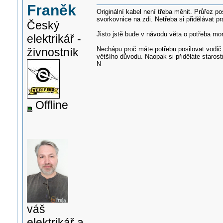
Franěk
Originální kabel není třeba měnit. Průřez p
svorkovnice na zdi. Netřeba si přidělávat pr
Český
Jisto jstě bude v návodu věta o potřeba mon
elektrikář -
Nechápu proč máte potřebu posilovat vodi
živnostník
většího důvodu. Naopak si přiděláte staros
N.
Offline
váš
elektrikář a