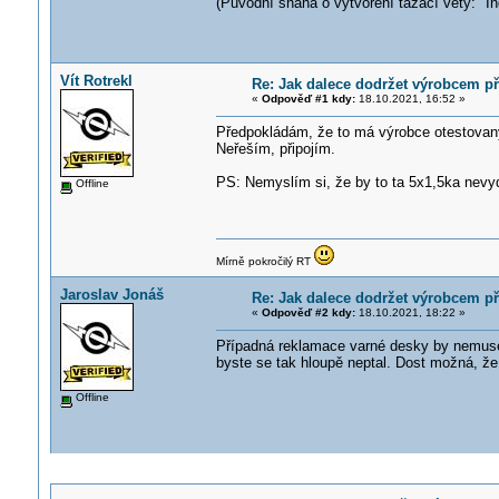
(Původní snaha o vytvoření tázací věty: "
Vít Rotrekl
Re: Jak dalece dodržet výrobcem p
«
Odpověď #1 kdy:
18.10.2021, 16:52 »
Předpokládám, že to má výrobce otestovaný, 
Neřeším, připojím.
PS: Nemyslím si, že by to ta 5x1,5ka nevy
Offline
Mírně pokročilý RT
Jaroslav Jonáš
Re: Jak dalece dodržet výrobcem p
«
Odpověď #2 kdy:
18.10.2021, 18:22 »
Případná reklamace varné desky by nemusela
byste se tak hloupě neptal. Dost možná, že
Offline