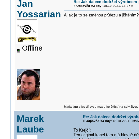
Jan
Re: Jak dalece dodržet výrobcem
«
Odpověď #3 kdy:
18.10.2021, 18:27 »
Yossarian
A jak je to se změnou průřezu a jištěním
Offline
Marketing ti kreslí svou mapu ke štěstí na celý život,
Marek
Re: Jak dalece dodržet výro
«
Odpověď #4 kdy:
18.10.2021, 19:0
Laube
To Krejčí:
Ten originál kabel tam má hlavně dů