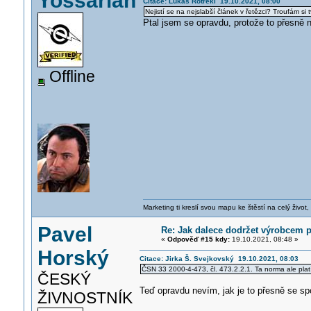
Yossarian
Citace: Lukáš Rotrekl 19.10.2021, 08:00
Nejistí se na nejslabší článek v řetězci? Troufám si
Ptal jsem se opravdu, protože to přesně ne
Offline
Marketing ti kreslí svou mapu ke štěstí na celý život,
Pavel
Re: Jak dalece dodržet výrobcem 
«
Odpověď #15 kdy:
19.10.2021, 08:48 »
Horský
Citace: Jirka Š. Svejkovský 19.10.2021, 08:03
ČSN 33 2000-4-473, čl. 473.2.2.1. Ta norma ale plat
ČESKÝ
Teď opravdu nevím, jak je to přesně se spo
ŽIVNOSTNÍK