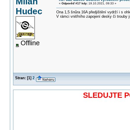
Milan
«
Odpověď #17 kdy:
19.10.2021, 09:33 »
Hudec
Ona 1,5 šnůra 16A předjištění vydrží i s oh
V rámci vnitřního zapojení desky či trouby 
Offline
Stran:
[
1
]
2
SLEDUJTE 