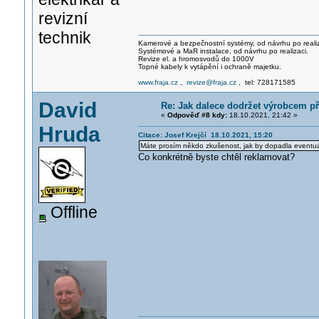
revizní
technik
Kamerové a bezpečnostní systémy, od návrhu po realiz
Systémové a MaR instalace, od návrhu po realizaci.
Revize el. a hromosvodů do 1000V
Topné kabely k vytápění i ochraně majetku.
www.fraja.cz
,
revize@fraja.cz
, tel: 728171585
David
Re: Jak dalece dodržet výrobcem p
«
Odpověď #8 kdy:
18.10.2021, 21:42 »
Hruda
Citace: Josef Krejčí 18.10.2021, 15:20
Máte prosím někdo zkušenost, jak by dopadla eventu
Co konkrétně byste chtěl reklamovat?
Offline